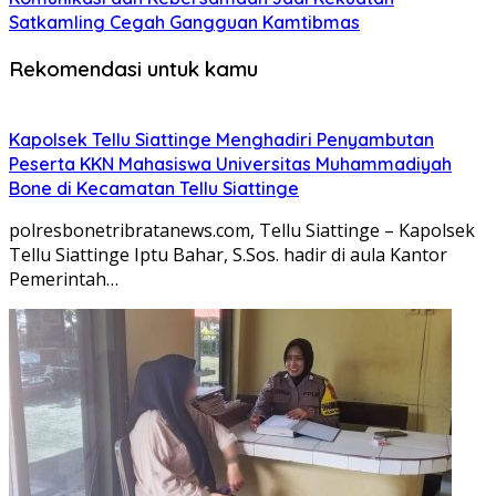
Satkamling Cegah Gangguan Kamtibmas
Rekomendasi untuk kamu
Kapolsek Tellu Siattinge Menghadiri Penyambutan
Peserta KKN Mahasiswa Universitas Muhammadiyah
Bone di Kecamatan Tellu Siattinge
polresbonetribratanews.com, Tellu Siattinge – Kapolsek
Tellu Siattinge Iptu Bahar, S.Sos. hadir di aula Kantor
Pemerintah…