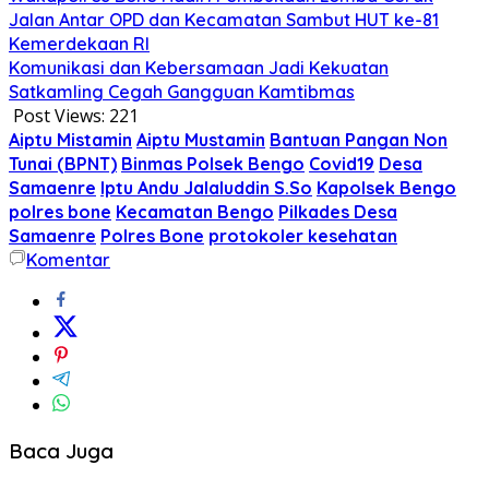
Jalan Antar OPD dan Kecamatan Sambut HUT ke-81
Kemerdekaan RI
Komunikasi dan Kebersamaan Jadi Kekuatan
Satkamling Cegah Gangguan Kamtibmas
Post Views:
221
Aiptu Mistamin
Aiptu Mustamin
Bantuan Pangan Non
Tunai (BPNT)
Binmas Polsek Bengo
Covid19
Desa
Samaenre
Iptu Andu Jalaluddin S.So
Kapolsek Bengo
polres bone
Kecamatan Bengo
Pilkades Desa
Samaenre
Polres Bone
protokoler kesehatan
Komentar
Baca Juga