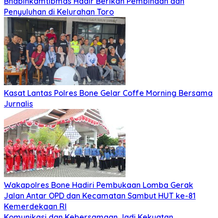
Bhabinkamtibmas Hadir Berikan Pembinaan dan
Penyuluhan di Kelurahan Toro
Kasat Lantas Polres Bone Gelar Coffe Morning Bersama
Jurnalis
Wakapolres Bone Hadiri Pembukaan Lomba Gerak
Jalan Antar OPD dan Kecamatan Sambut HUT ke-81
Kemerdekaan RI
Komunikasi dan Kebersamaan Jadi Kekuatan