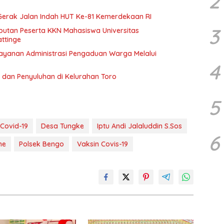
2
erak Jalan Indah HUT Ke-81 Kemerdekaan RI
3
mbutan Peserta KKN Mahasiswa Universitas
ttinge
elayanan Administrasi Pengaduan Warga Melalui
4
dan Penyuluhan di Kelurahan Toro
5
Covid-19
Desa Tungke
Iptu Andi Jalaluddin S.Sos
6
ne
Polsek Bengo
Vaksin Covis-19