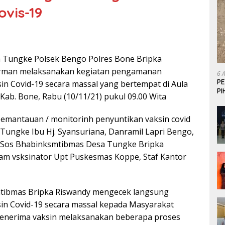
vis-19
 Tungke Polsek Bengo Polres Bone Bripka
irman melaksanakan kegiatan pengamanan
6 
P
in Covid-19 secara massal yang bertempat di Aula
P
ab. Bone, Rabu (10/11/21) pukul 09.00 Wita
emantauan / monitorinh penyuntikan vaksin covid
a Tungke Ibu Hj. Syansuriana, Danramil Lapri Bengo,
 S.Sos Bhabinksmtibmas Desa Tungke Bripka
am vsksinator Upt Puskesmas Koppe, Staf Kantor
tibmas Bripka Riswandy mengecek langsung
in Covid-19 secara massal kepada Masyarakat
penerima vaksin melaksanakan beberapa proses