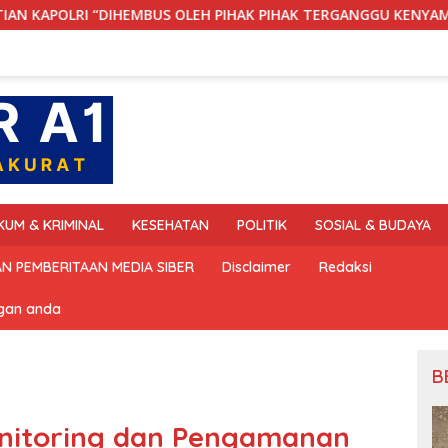
EMBUS OLEH PIHAK PIHAK TERGANGGU KENYAMANANNYA”
KUM & KRIMINAL
KESEHATAN
POLITIK
SOSIAL & BUDAYA
N PEMBERITAAN MEDIA SIBER
Disclaimer
Redaksi
ngan anda
B
nitoring dan Pengamanan