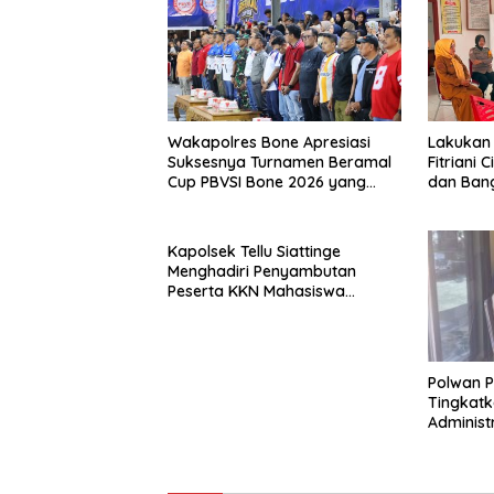
Wakapolres Bone Apresiasi
Lakukan
Suksesnya Turnamen Beramal
Fitriani
Cup PBVSI Bone 2026 yang
dan Bang
Berlangsung Aman dan
Bersama
Kondusif
Kelurah
Kapolsek Tellu Siattinge
Menghadiri Penyambutan
Peserta KKN Mahasiswa
Universitas Muhammadiyah
Bone di Kecamatan Tellu
Siattinge
Polwan Po
Tingkatk
Administ
Warga Me
Humanis