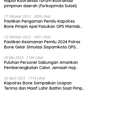
Rapat Koordinasi forum koordinasi
pimpinan daerah (forkopimda Sulsel)
17 Oktober 2023
2099 Lihat
Pastikan Pengaman Pemilu Kapolres
Bone Pimpin Apel Pasukan OPS Mantab
Brata
13 Oktober 2023
1991 Lihat
Pastikan Keamanan Pemilu 2024 Polres
Bone Gelar Simulasi Sispamkota OPS
Mantab Brata 2023
30 Mei 2023
1746 Lihat
Puluhan Personel Gabungan Amankan
Pemberangkatan Calon Jemaah Haji
Kloter pertama
26 April 2023
1714 Lihat
Kapolres Bone Sampaikan Ucapan
Terima dan Maaf Lahir Bathin Saat Pimpin
Apel Perdana Pasca Libur Lebaran