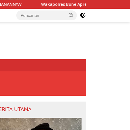
Wakapolres Bone Apresiasi Suksesnya Turnamen Beramal Cup
ERITA UTAMA