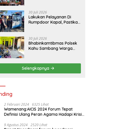
RKPDes di Desa Padaidi
30 Juli 2026
Lakukan Pelayanan Di
Rumpdoor Kapal, Pastikan
Proses Pemuatan Berjalan
Lancar
30 Juli 2026
Bhabinkamtibmas Polsek
Kahu Sambang Warga
Desa Binaan Wujudkan
Kemitraan
Selengkapnya
nding
2 Februari 2024
6325 Lihat
Wamenang:AICIS 2024 Forum Tepat
Definisi Ulang Peran Agama Hadapi Krisis
Kemanusiaan
9 Agustus 2024
2520 Lihat