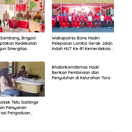
 Sambang, Brigpol
Wakapolres Bone Hadiri
 Ciptakan Kedekatan
Pelepasan Lomba Gerak Jalan
un Sinergitas
Indah HUT Ke-81 Kemerdekaan
 Pemerintah
RI
an Tokaseng
Bhabinkamtibmas Hadir
Berikan Pembinaan dan
Penyuluhan di Kelurahan Toro
lsek Tellu Siattinge
an Pelayanan
rasi Pengaduan
lalui Pendekatan