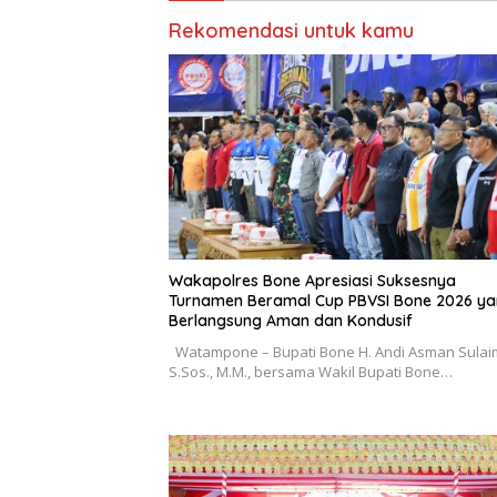
Rekomendasi untuk kamu
Wakapolres Bone Apresiasi Suksesnya
Turnamen Beramal Cup PBVSI Bone 2026 y
Berlangsung Aman dan Kondusif
Watampone – Bupati Bone H. Andi Asman Sulai
S.Sos., M.M., bersama Wakil Bupati Bone…