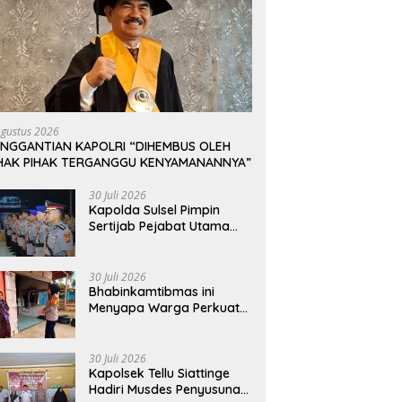
Agustus 2026
ENGGANTIAN KAPOLRI “DIHEMBUS OLEH
IHAK PIHAK TERGANGGU KENYAMANANNYA”
30 Juli 2026
Kapolda Sulsel Pimpin
Sertijab Pejabat Utama
dan Kapolres Jajaran
Serta Lantik Karolog dan
Kapolresta Gowa
30 Juli 2026
Bhabinkamtibmas ini
Menyapa Warga Perkuat
Upaya Menjaga
Keamanan Lingkungan
30 Juli 2026
Kapolsek Tellu Siattinge
Hadiri Musdes Penyusunan