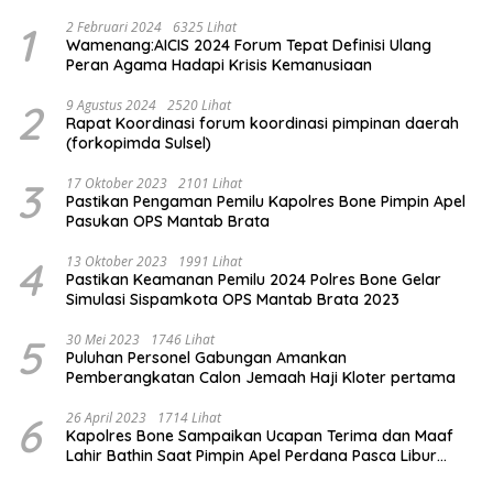
1
2 Februari 2024
6325 Lihat
Wamenang:AICIS 2024 Forum Tepat Definisi Ulang
Peran Agama Hadapi Krisis Kemanusiaan
2
9 Agustus 2024
2520 Lihat
Rapat Koordinasi forum koordinasi pimpinan daerah
(forkopimda Sulsel)
3
17 Oktober 2023
2101 Lihat
Pastikan Pengaman Pemilu Kapolres Bone Pimpin Apel
Pasukan OPS Mantab Brata
4
13 Oktober 2023
1991 Lihat
Pastikan Keamanan Pemilu 2024 Polres Bone Gelar
Simulasi Sispamkota OPS Mantab Brata 2023
5
30 Mei 2023
1746 Lihat
Puluhan Personel Gabungan Amankan
Pemberangkatan Calon Jemaah Haji Kloter pertama
6
26 April 2023
1714 Lihat
Kapolres Bone Sampaikan Ucapan Terima dan Maaf
Lahir Bathin Saat Pimpin Apel Perdana Pasca Libur
Lebaran