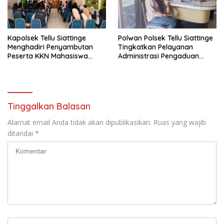
Kapolsek Tellu Siattinge
Polwan Polsek Tellu Siattinge
Menghadiri Penyambutan
Tingkatkan Pelayanan
Peserta KKN Mahasiswa
Administrasi Pengaduan
Universitas Muhammadiyah
Warga Melalui Pendekatan
Bone di Kecamatan Tellu
Humanis
Siattinge
Tinggalkan Balasan
Alamat email Anda tidak akan dipublikasikan.
Ruas yang wajib
ditandai
*