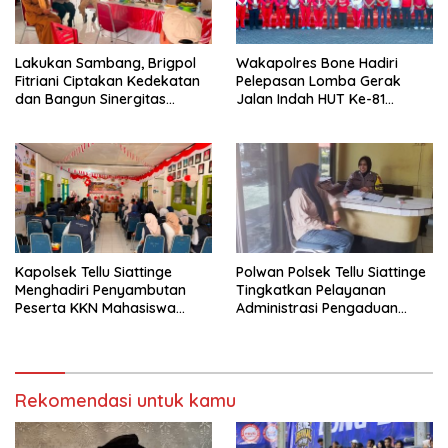
Lakukan Sambang, Brigpol
Wakapolres Bone Hadiri
Fitriani Ciptakan Kedekatan
Pelepasan Lomba Gerak
dan Bangun Sinergitas
Jalan Indah HUT Ke-81
Bersama Pemerintah
Kemerdekaan RI
Kelurahan Tokaseng
Kapolsek Tellu Siattinge
Polwan Polsek Tellu Siattinge
Menghadiri Penyambutan
Tingkatkan Pelayanan
Peserta KKN Mahasiswa
Administrasi Pengaduan
Universitas Muhammadiyah
Warga Melalui Pendekatan
Bone di Kecamatan Tellu
Humanis
Siattinge
Rekomendasi untuk kamu