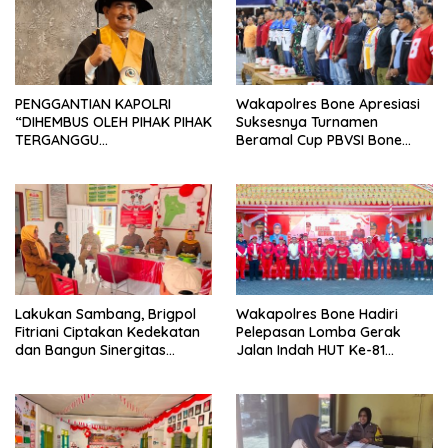
PENGGANTIAN KAPOLRI
Wakapolres Bone Apresiasi
“DIHEMBUS OLEH PIHAK PIHAK
Suksesnya Turnamen
TERGANGGU
Beramal Cup PBVSI Bone
KENYAMANANNYA”
2026 yang Berlangsung
Aman dan Kondusif
Lakukan Sambang, Brigpol
Wakapolres Bone Hadiri
Fitriani Ciptakan Kedekatan
Pelepasan Lomba Gerak
dan Bangun Sinergitas
Jalan Indah HUT Ke-81
Bersama Pemerintah
Kemerdekaan RI
Kelurahan Tokaseng