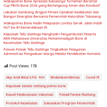
Wakapolres Bone Apresiasi Suksesnya Turnamen Beramal
Cup PBVSI Bone 2026 yang Berlangsung Aman dan Kondusif
Lakukan Sambang, Brigpol Fitriani Ciptakan Kedekatan dan
Bangun Sinergitas Bersama Pemerintah Kelurahan Tokaseng
Wakapolres Bone Hadiri Pelepasan Lomba Gerak Jalan Indah
HUT Ke-81 Kemerdekaan RI
Kapolsek Tellu Siattinge Menghadiri Penyambutan Peserta
KKN Mahasiswa Universitas Muhammadiyah Bone di
Kecamatan Tellu Siattinge
Polwan Polsek Tellu Siattinge Tingkatkan Pelayanan
Administrasi Pengaduan Warga Melalui Pendekatan Humanis
Post Views:
178
Akp Andi Ikbal S.Pd. M.H
Bhabinkamtibmas
Covid-19
Kapolsek tanete riattang polres bone
Kawal Pelaksanaan Vaksinasi
PolsekTanete Riattang
Protokol Kesehatan
Sukseskan Program Pemerintah