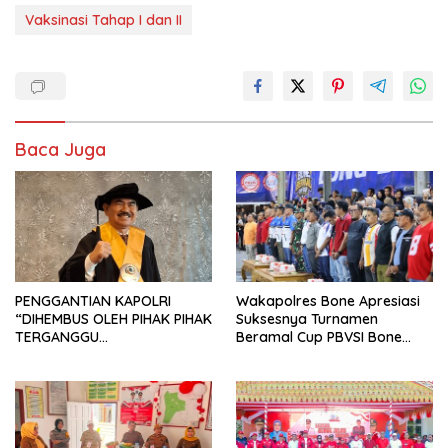
Vaksinasi Tahap I dan II
Baca Juga
PENGGANTIAN KAPOLRI
Wakapolres Bone Apresiasi
“DIHEMBUS OLEH PIHAK PIHAK
Suksesnya Turnamen
TERGANGGU
Beramal Cup PBVSI Bone
KENYAMANANNYA”
2026 yang Berlangsung
Aman dan Kondusif