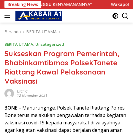
Langsung
HAK TERGANGGU KENYAMANANNYA”
Breaking News
Wakapolres Bone Apr
ke
konten
Beranda
BERITA UTAMA
BERITA UTAMA
,
Uncategorized
Sukseskan Program Pemerintah,
Bhabinkamtibmas PolsekTanete
Riattang Kawal Pelaksanaan
Vaksinasi
Utama
12 November 2021
BONE
– Manurungnge. Polsek Tanete Riattang Polres
Bone terus melakukan pengawalan terhadap kegiatan
vaksinasi covid-19 kepada masyarakat di wilayahnya
agar kegiatan vaksinasi dapat berjalan dengan aman