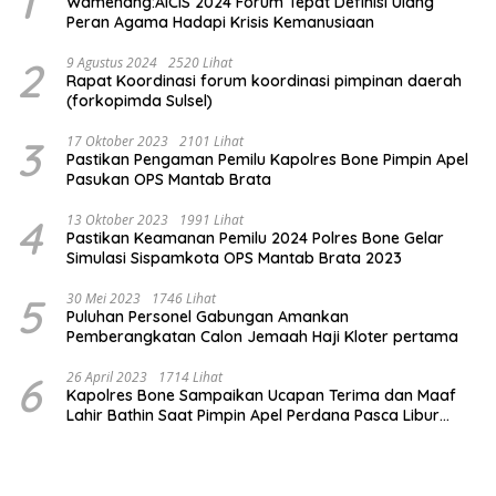
1
Wamenang:AICIS 2024 Forum Tepat Definisi Ulang
Peran Agama Hadapi Krisis Kemanusiaan
2
9 Agustus 2024
2520 Lihat
Rapat Koordinasi forum koordinasi pimpinan daerah
(forkopimda Sulsel)
3
17 Oktober 2023
2101 Lihat
Pastikan Pengaman Pemilu Kapolres Bone Pimpin Apel
Pasukan OPS Mantab Brata
4
13 Oktober 2023
1991 Lihat
Pastikan Keamanan Pemilu 2024 Polres Bone Gelar
Simulasi Sispamkota OPS Mantab Brata 2023
5
30 Mei 2023
1746 Lihat
Puluhan Personel Gabungan Amankan
Pemberangkatan Calon Jemaah Haji Kloter pertama
6
26 April 2023
1714 Lihat
Kapolres Bone Sampaikan Ucapan Terima dan Maaf
Lahir Bathin Saat Pimpin Apel Perdana Pasca Libur
Lebaran