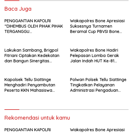
Baca Juga
PENGGANTIAN KAPOLRI
Wakapolres Bone Apresiasi
“DIHEMBUS OLEH PIHAK PIHAK
Suksesnya Turnamen
TERGANGGU
Beramal Cup PBVSI Bone
KENYAMANANNYA”
2026 yang Berlangsung
Aman dan Kondusif
Lakukan Sambang, Brigpol
Wakapolres Bone Hadiri
Fitriani Ciptakan Kedekatan
Pelepasan Lomba Gerak
dan Bangun Sinergitas
Jalan Indah HUT Ke-81
Bersama Pemerintah
Kemerdekaan RI
Kelurahan Tokaseng
Kapolsek Tellu Siattinge
Polwan Polsek Tellu Siattinge
Menghadiri Penyambutan
Tingkatkan Pelayanan
Peserta KKN Mahasiswa
Administrasi Pengaduan
Universitas Muhammadiyah
Warga Melalui Pendekatan
Bone di Kecamatan Tellu
Humanis
Siattinge
Rekomendasi untuk kamu
PENGGANTIAN KAPOLRI
Wakapolres Bone Apresiasi