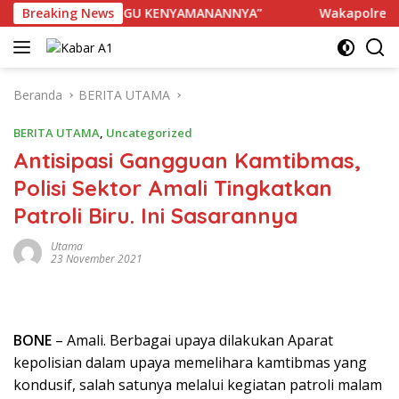
Langsung
PIHAK TERGANGGU KENYAMANANNYA”
Breaking News
Wakapolres Bone A
ke
konten
Beranda
BERITA UTAMA
BERITA UTAMA
,
Uncategorized
Antisipasi Gangguan Kamtibmas,
Polisi Sektor Amali Tingkatkan
Patroli Biru. Ini Sasarannya
Utama
23 November 2021
BONE
– Amali. Berbagai upaya dilakukan Aparat
kepolisian dalam upaya memelihara kamtibmas yang
kondusif, salah satunya melalui kegiatan patroli malam