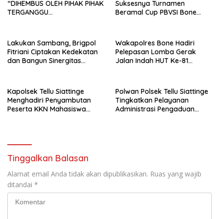
“DIHEMBUS OLEH PIHAK PIHAK
Suksesnya Turnamen
TERGANGGU
Beramal Cup PBVSI Bone
KENYAMANANNYA”
2026 yang Berlangsung
Aman dan Kondusif
Lakukan Sambang, Brigpol
Wakapolres Bone Hadiri
Fitriani Ciptakan Kedekatan
Pelepasan Lomba Gerak
dan Bangun Sinergitas
Jalan Indah HUT Ke-81
Bersama Pemerintah
Kemerdekaan RI
Kelurahan Tokaseng
Kapolsek Tellu Siattinge
Polwan Polsek Tellu Siattinge
Menghadiri Penyambutan
Tingkatkan Pelayanan
Peserta KKN Mahasiswa
Administrasi Pengaduan
Universitas Muhammadiyah
Warga Melalui Pendekatan
Bone di Kecamatan Tellu
Humanis
Siattinge
Tinggalkan Balasan
Alamat email Anda tidak akan dipublikasikan.
Ruas yang wajib
ditandai
*