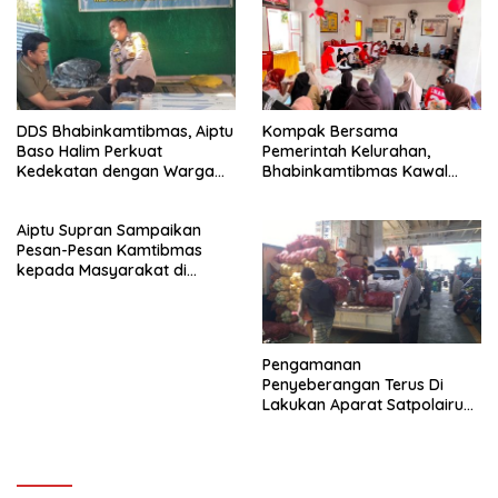
DDS Bhabinkamtibmas, Aiptu
Kompak Bersama
Baso Halim Perkuat
Pemerintah Kelurahan,
Kedekatan dengan Warga
Bhabinkamtibmas Kawal
Bajoe
Penyaluran MBG di Waetuwo
Aiptu Supran Sampaikan
Pesan-Pesan Kamtibmas
kepada Masyarakat di
Masjid Nurul Yasin Desa
Cinnong
Pengamanan
Penyeberangan Terus Di
Lakukan Aparat Satpolairud
Polres Bone Dalam
Membagikan Rasa Aman
Kepada Penumpang Ferry