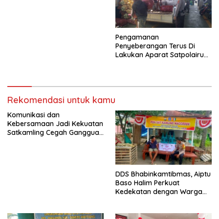
Masjid Nurul Yasin Desa
Cinnong
Pengamanan
Penyeberangan Terus Di
Lakukan Aparat Satpolairud
Polres Bone Dalam
Membagikan Rasa Aman
Kepada Penumpang Ferry
Rekomendasi untuk kamu
Komunikasi dan
Kebersamaan Jadi Kekuatan
Satkamling Cegah Gangguan
Kamtibmas
DDS Bhabinkamtibmas, Aiptu
Baso Halim Perkuat
Kedekatan dengan Warga
Bajoe