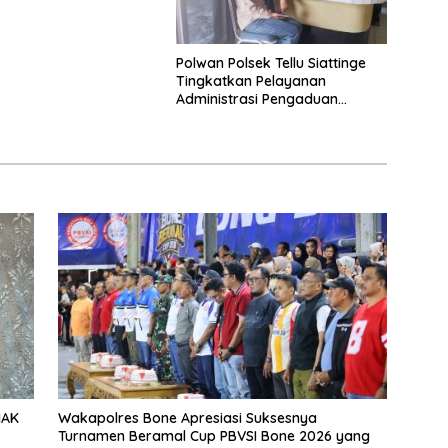
Kecamatan Tellu
Polwan Polsek Tellu Siattinge
Tingkatkan Pelayanan
Administrasi Pengaduan
Warga Melalui Pendekatan
Humanis
HAK
Wakapolres Bone Apresiasi Suksesnya
Turnamen Beramal Cup PBVSI Bone 2026 yang