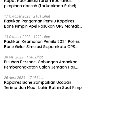
Rapat Koordinasi forum koordinasi
pimpinan daerah (forkopimda Sulsel)
17 Oktober 2023
2101 Lihat
Pastikan Pengaman Pemilu Kapolres
Bone Pimpin Apel Pasukan OPS Mantab
Brata
13 Oktober 2023
1992 Lihat
Pastikan Keamanan Pemilu 2024 Polres
Bone Gelar Simulasi Sispamkota OPS
Mantab Brata 2023
30 Mei 2023
1746 Lihat
Puluhan Personel Gabungan Amankan
Pemberangkatan Calon Jemaah Haji
Kloter pertama
26 April 2023
1714 Lihat
Kapolres Bone Sampaikan Ucapan
Terima dan Maaf Lahir Bathin Saat Pimpin
Apel Perdana Pasca Libur Lebaran