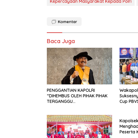
Kepercayaan Masyarakat Kepada Polri
Komentar
Baca Juga
PENGGANTIAN KAPOLRI
Wakapolr
“DIHEMBUS OLEH PIHAK PIHAK
Suksesn
TERGANGGU
Cup PBVS
KENYAMANANNYA”
Berlang
Kondusif
Kapolsek 
Menghad
Peserta
Univers