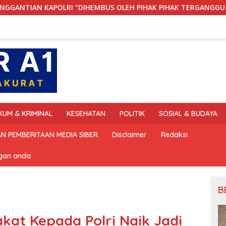
I “DIHEMBUS OLEH PIHAK PIHAK TERGANGGU KENYAMANANNYA”
KUM & KRIMINAL
KESEHATAN
POLITIK
SOSIAL & BUDAYA
N PEMBERITAAN MEDIA SIBER
Disclaimer
Redaksi
ngan anda
B
at Kepada Polri Naik Jadi