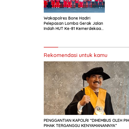
Bone di 
Siattinge
Wakapolres Bone Hadiri
Pelepasan Lomba Gerak Jalan
Indah HUT Ke-81 Kemerdekaan
RI
Rekomendasi untuk kamu
PENGGANTIAN KAPOLRI “DIHEMBUS OLEH PI
PIHAK TERGANGGU KENYAMANANNYA”