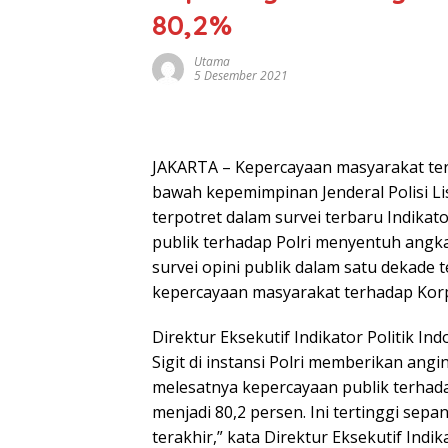
80,2%
Utama
5 Desember 2021
JAKARTA – Kepercayaan masyarakat terh
bawah kepemimpinan Jenderal Polisi Lis
terpotret dalam survei terbaru Indikat
publik terhadap Polri menyentuh angka 
survei opini publik dalam satu dekade t
kepercayaan masyarakat terhadap Korp
Direktur Eksekutif Indikator Politik I
Sigit di instansi Polri memberikan angin
melesatnya kepercayaan publik terhadap
menjadi 80,2 persen. Ini tertinggi sepa
terakhir,” kata Direktur Eksekutif Ind