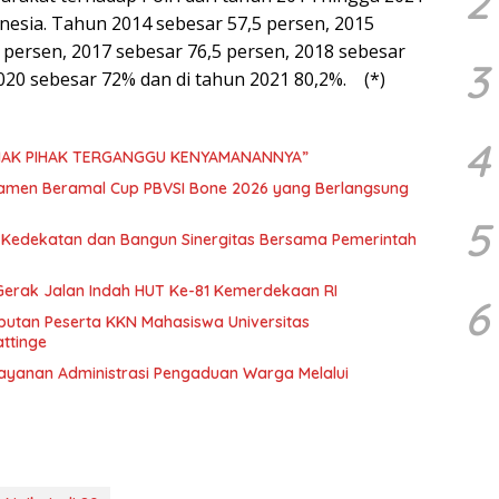
2
onesia. Tahun 2014 sebesar 57,5 persen, 2015
 persen, 2017 sebesar 76,5 persen, 2018 sebesar
3
2020 sebesar 72% dan di tahun 2021 80,2%. (*)
4
IHAK PIHAK TERGANGGU KENYAMANANNYA”
namen Beramal Cup PBVSI Bone 2026 yang Berlangsung
5
n Kedekatan dan Bangun Sinergitas Bersama Pemerintah
erak Jalan Indah HUT Ke-81 Kemerdekaan RI
6
mbutan Peserta KKN Mahasiswa Universitas
ttinge
elayanan Administrasi Pengaduan Warga Melalui