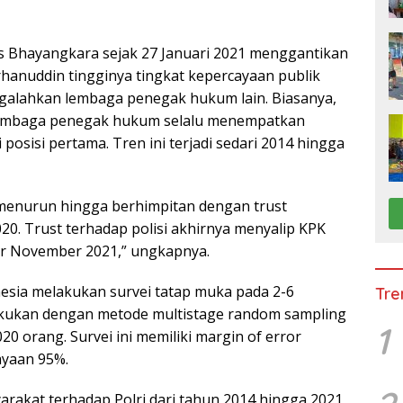
ps Bhayangkara sejak 27 Januari 2021 menggantikan
rhanuddin tingginya tingkat kepercayaan publik
ngalahkan lembaga penegak hukum lain. Biasanya,
 lembaga penegak hukum selalu menempatkan
posisi pertama. Tren ini terjadi sedari 2014 hingga
 menurun hingga berhimpitan dengan trust
020. Trust terhadap polisi akhirnya menyalip KPK
hir November 2021,” ungkapnya.
onesia melakukan survei tatap muka pada 2-6
Tre
akukan dengan metode multistage random sampling
1
0 orang. Survei ini memiliki margin of error
ayaan 95%.
arakat terhadap Polri dari tahun 2014 hingga 2021