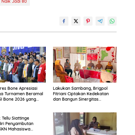
Naik Jadi 80
es Bone Apresiasi
Lakukan Sambang, Brigpol
ya Turnamen Beramal
Fitriani Ciptakan Kedekatan
I Bone 2026 yang
dan Bangun Sinergitas
sung Aman dan
Bersama Pemerintah
Kelurahan Tokaseng
Tellu Siattinge
iri Penyambutan
 KKN Mahasiswa
itas Muhammadiyah