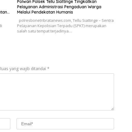
Polwan Polsek Tellu Siattinge Tingkatkan
Pelayanan Administrasi Pengaduan Warga
atan
Melalui Pendekatan Humanis
polresbonetribratanews.com, Tellu Siattinge – Sentra
di
Pelayanan Kepolisian Terpadu (SPKT) merupakan
salah satu tempat terjadinya…
Ruas yang wajib ditandai
*