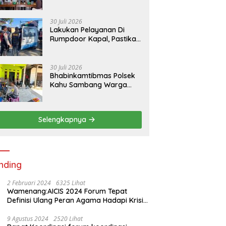
RKPDes di Desa Padaidi
30 Juli 2026
Lakukan Pelayanan Di
Rumpdoor Kapal, Pastikan
Proses Pemuatan Berjalan
Lancar
30 Juli 2026
Bhabinkamtibmas Polsek
Kahu Sambang Warga
Desa Binaan Wujudkan
Kemitraan
Selengkapnya
nding
2 Februari 2024
6325 Lihat
Wamenang:AICIS 2024 Forum Tepat
Definisi Ulang Peran Agama Hadapi Krisis
Kemanusiaan
9 Agustus 2024
2520 Lihat