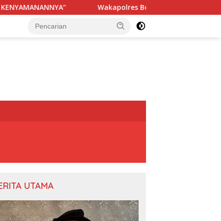
Wakapolres Bone Apresiasi Suksesnya Turnamen Bera
ERITA UTAMA