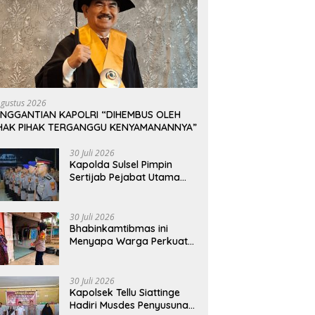
Agustus 2026
ENGGANTIAN KAPOLRI “DIHEMBUS OLEH
IHAK PIHAK TERGANGGU KENYAMANANNYA”
30 Juli 2026
Kapolda Sulsel Pimpin
Sertijab Pejabat Utama
dan Kapolres Jajaran
Serta Lantik Karolog dan
Kapolresta Gowa
30 Juli 2026
Bhabinkamtibmas ini
Menyapa Warga Perkuat
Upaya Menjaga
Keamanan Lingkungan
30 Juli 2026
Kapolsek Tellu Siattinge
Hadiri Musdes Penyusunan