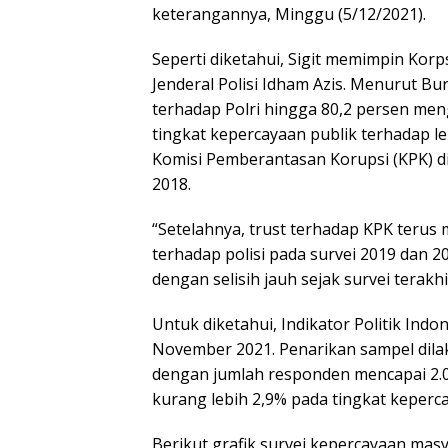
keterangannya, Minggu (5/12/2021).
Seperti diketahui, Sigit memimpin Kor
Jenderal Polisi Idham Azis. Menurut Bu
terhadap Polri hingga 80,2 persen me
tingkat kepercayaan publik terhadap
Komisi Pemberantasan Korupsi (KPK) di 
2018.
“Setelahnya, trust terhadap KPK terus
terhadap polisi pada survei 2019 dan 2
dengan selisih jauh sejak survei terak
Untuk diketahui, Indikator Politik Ind
November 2021. Penarikan sampel dil
dengan jumlah responden mencapai 2.02
kurang lebih 2,9% pada tingkat keperc
Berikut grafik survei kepercayaan masy