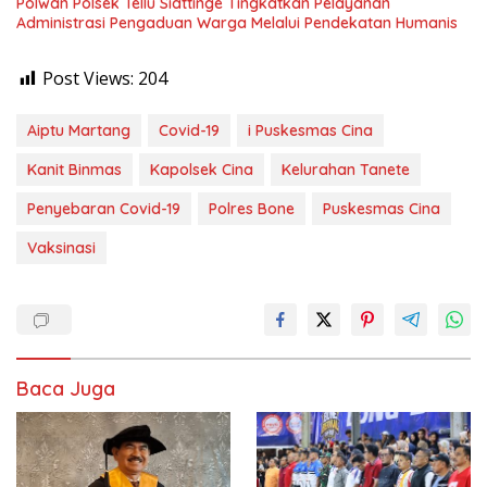
Polwan Polsek Tellu Siattinge Tingkatkan Pelayanan
Administrasi Pengaduan Warga Melalui Pendekatan Humanis
Post Views:
204
Aiptu Martang
Covid-19
i Puskesmas Cina
Kanit Binmas
Kapolsek Cina
Kelurahan Tanete
Penyebaran Covid-19
Polres Bone
Puskesmas Cina
Vaksinasi
Baca Juga