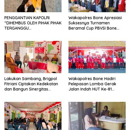
PENGGANTIAN KAPOLRI
Wakapolres Bone Apresiasi
“DIHEMBUS OLEH PIHAK PIHAK
Suksesnya Turnamen
TERGANGGU
Beramal Cup PBVSI Bone
KENYAMANANNYA”
2026 yang Berlangsung
Aman dan Kondusif
Lakukan Sambang, Brigpol
Wakapolres Bone Hadiri
Fitriani Ciptakan Kedekatan
Pelepasan Lomba Gerak
dan Bangun Sinergitas
Jalan Indah HUT Ke-81
Bersama Pemerintah
Kemerdekaan RI
Kelurahan Tokaseng