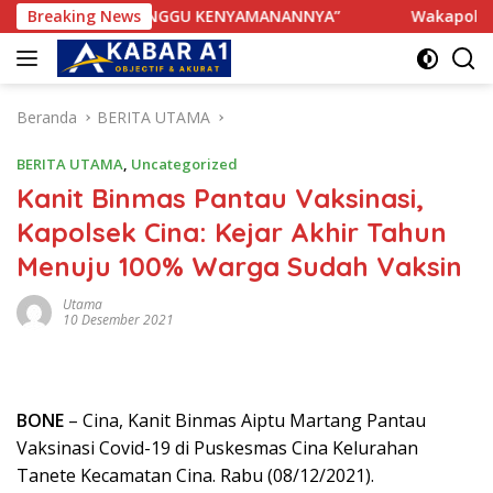
Langsung
HAK TERGANGGU KENYAMANANNYA”
Breaking News
Wakapolres Bone Apr
ke
konten
Beranda
BERITA UTAMA
BERITA UTAMA
,
Uncategorized
Kanit Binmas Pantau Vaksinasi,
Kapolsek Cina: Kejar Akhir Tahun
Menuju 100% Warga Sudah Vaksin
Utama
10 Desember 2021
BONE
– Cina, Kanit Binmas Aiptu Martang Pantau
Vaksinasi Covid-19 di Puskesmas Cina Kelurahan
Tanete Kecamatan Cina. Rabu (08/12/2021).