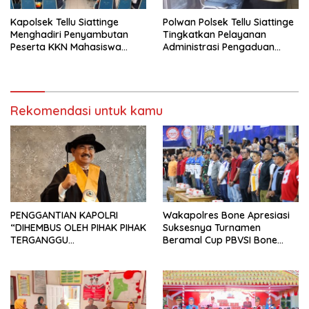
Kapolsek Tellu Siattinge
Polwan Polsek Tellu Siattinge
Menghadiri Penyambutan
Tingkatkan Pelayanan
Peserta KKN Mahasiswa
Administrasi Pengaduan
Universitas Muhammadiyah
Warga Melalui Pendekatan
Bone di Kecamatan Tellu
Humanis
Siattinge
Rekomendasi untuk kamu
PENGGANTIAN KAPOLRI
Wakapolres Bone Apresiasi
“DIHEMBUS OLEH PIHAK PIHAK
Suksesnya Turnamen
TERGANGGU
Beramal Cup PBVSI Bone
KENYAMANANNYA”
2026 yang Berlangsung
Aman dan Kondusif