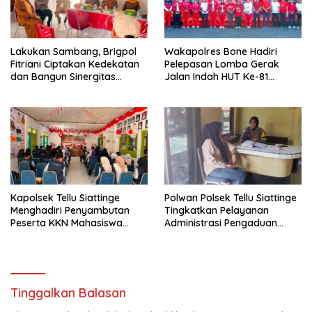
Lakukan Sambang, Brigpol
Wakapolres Bone Hadiri
Fitriani Ciptakan Kedekatan
Pelepasan Lomba Gerak
dan Bangun Sinergitas
Jalan Indah HUT Ke-81
Bersama Pemerintah
Kemerdekaan RI
Kelurahan Tokaseng
Kapolsek Tellu Siattinge
Polwan Polsek Tellu Siattinge
Menghadiri Penyambutan
Tingkatkan Pelayanan
Peserta KKN Mahasiswa
Administrasi Pengaduan
Universitas Muhammadiyah
Warga Melalui Pendekatan
Bone di Kecamatan Tellu
Humanis
Siattinge
Tinggalkan Balasan