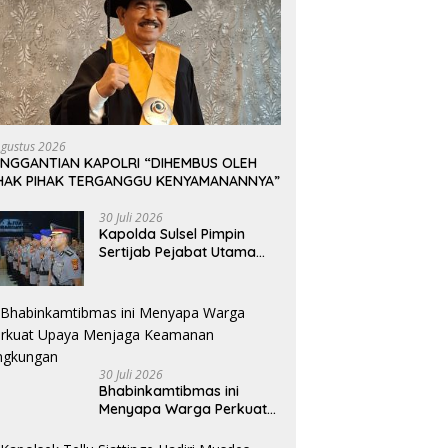
Agustus 2026
ENGGANTIAN KAPOLRI “DIHEMBUS OLEH
IHAK PIHAK TERGANGGU KENYAMANANNYA”
30 Juli 2026
Kapolda Sulsel Pimpin
Sertijab Pejabat Utama
dan Kapolres Jajaran
Serta Lantik Karolog dan
Kapolresta Gowa
30 Juli 2026
Bhabinkamtibmas ini
Menyapa Warga Perkuat
Upaya Menjaga
Keamanan Lingkungan