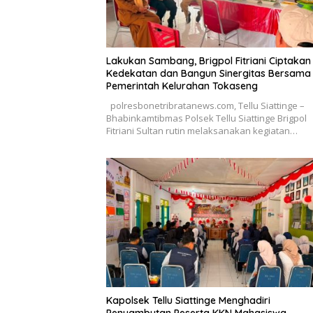
Lakukan Sambang, Brigpol Fitriani Ciptakan
Kedekatan dan Bangun Sinergitas Bersama
Pemerintah Kelurahan Tokaseng
polresbonetribratanews.com, Tellu Siattinge –
Bhabinkamtibmas Polsek Tellu Siattinge Brigpol
Fitriani Sultan rutin melaksanakan kegiatan…
Kapolsek Tellu Siattinge Menghadiri