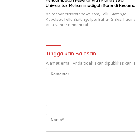
Penyambutan Peserta KKN Mahasiswa
Universitas Muhammadiyah Bone di Kecam
Tellu Siattinge
polresbonetribratanews.com, Tellu Siattinge –
Kapolsek Tellu Siattinge Iptu Bahar, S.Sos. hadir 
aula Kantor Pemerintah…
Tinggalkan Balasan
Alamat email Anda tidak akan dipublikasikan.