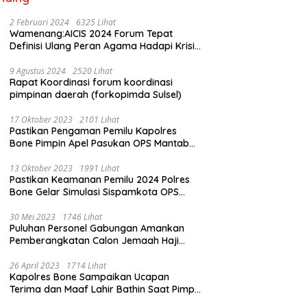
2 Februari 2024
6325 Lihat
Wamenang:AICIS 2024 Forum Tepat
Definisi Ulang Peran Agama Hadapi Krisis
Kemanusiaan
9 Agustus 2024
2520 Lihat
Rapat Koordinasi forum koordinasi
pimpinan daerah (forkopimda Sulsel)
17 Oktober 2023
2101 Lihat
Pastikan Pengaman Pemilu Kapolres
Bone Pimpin Apel Pasukan OPS Mantab
Brata
13 Oktober 2023
1991 Lihat
Pastikan Keamanan Pemilu 2024 Polres
Bone Gelar Simulasi Sispamkota OPS
Mantab Brata 2023
30 Mei 2023
1746 Lihat
Puluhan Personel Gabungan Amankan
Pemberangkatan Calon Jemaah Haji
Kloter pertama
26 April 2023
1714 Lihat
Kapolres Bone Sampaikan Ucapan
Terima dan Maaf Lahir Bathin Saat Pimpin
Apel Perdana Pasca Libur Lebaran