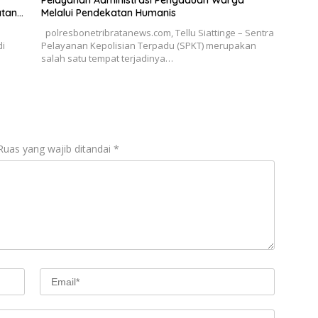
Pelayanan Administrasi Pengaduan Warga
atan
Melalui Pendekatan Humanis
polresbonetribratanews.com, Tellu Siattinge – Sentra
di
Pelayanan Kepolisian Terpadu (SPKT) merupakan
salah satu tempat terjadinya…
Ruas yang wajib ditandai
*