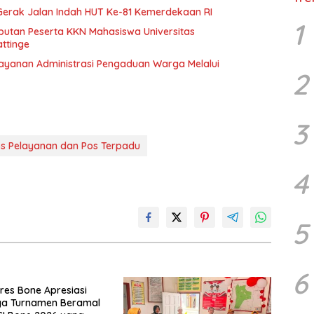
erak Jalan Indah HUT Ke-81 Kemerdekaan RI
1
mbutan Peserta KKN Mahasiswa Universitas
ttinge
elayanan Administrasi Pengaduan Warga Melalui
2
3
s Pelayanan dan Pos Terpadu
4
5
6
es Bone Apresiasi
ya Turnamen Beramal