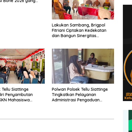
I Bone 2026 yang
sung Aman dan
Lakukan Sambang, Brigpol
Fitriani Ciptakan Kedekatan
dan Bangun Sinergitas
Bersama Pemerintah
Kelurahan Tokaseng
Tellu Siattinge
Polwan Polsek Tellu Siattinge
iri Penyambutan
Tingkatkan Pelayanan
 KKN Mahasiswa
Administrasi Pengaduan
itas Muhammadiyah
Warga Melalui Pendekatan
Kecamatan Tellu
Humanis