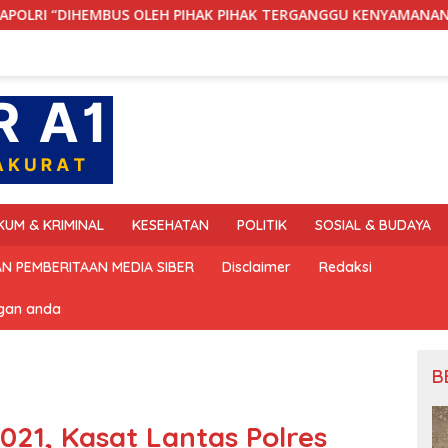
LEH PIHAK PIHAK TERGANGGU KENYAMANANNYA”
Wakapo
KUM & KRIMINAL
KESEHATAN
POLITIK
SOSIAL & BUDAYA
N PEMBERITAAN MEDIA SIBER
Disclaimer
Redaksi
ngan anda
B
021, Kasat Lantas Polres