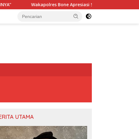
lres Bone Apresiasi Suksesnya Turnamen Beramal Cup PBVSI B
ERITA UTAMA