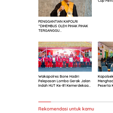
Cup PBVS
Berlang
Kondusif
PENGGANTIAN KAPOLRI
“DIHEMBUS OLEH PIHAK PIHAK
TERGANGGU
KENYAMANANNYA”
Wakapolres Bone Hadiri
Kapolsek 
Pelepasan Lomba Gerak Jalan
Menghad
Indah HUT Ke-81 Kemerdekaan
Peserta
RI
Univers
Bone di 
Siattinge
Rekomendasi untuk kamu