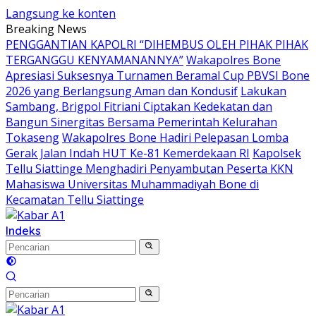
Langsung ke konten
Breaking News
PENGGANTIAN KAPOLRI “DIHEMBUS OLEH PIHAK PIHAK
TERGANGGU KENYAMANANNYA”
Wakapolres Bone
Apresiasi Suksesnya Turnamen Beramal Cup PBVSI Bone
2026 yang Berlangsung Aman dan Kondusif
Lakukan
Sambang, Brigpol Fitriani Ciptakan Kedekatan dan
Bangun Sinergitas Bersama Pemerintah Kelurahan
Tokaseng
Wakapolres Bone Hadiri Pelepasan Lomba
Gerak Jalan Indah HUT Ke-81 Kemerdekaan RI
Kapolsek
Tellu Siattinge Menghadiri Penyambutan Peserta KKN
Mahasiswa Universitas Muhammadiyah Bone di
Kecamatan Tellu Siattinge
Indeks