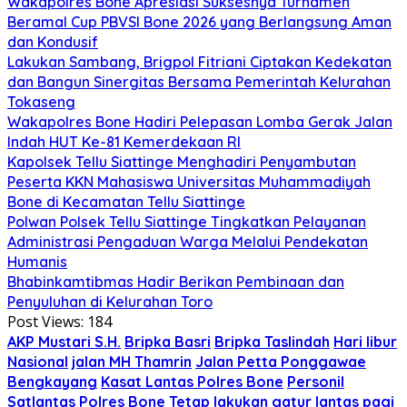
Wakapolres Bone Apresiasi Suksesnya Turnamen
Beramal Cup PBVSI Bone 2026 yang Berlangsung Aman
dan Kondusif
Lakukan Sambang, Brigpol Fitriani Ciptakan Kedekatan
dan Bangun Sinergitas Bersama Pemerintah Kelurahan
Tokaseng
Wakapolres Bone Hadiri Pelepasan Lomba Gerak Jalan
Indah HUT Ke-81 Kemerdekaan RI
Kapolsek Tellu Siattinge Menghadiri Penyambutan
Peserta KKN Mahasiswa Universitas Muhammadiyah
Bone di Kecamatan Tellu Siattinge
Polwan Polsek Tellu Siattinge Tingkatkan Pelayanan
Administrasi Pengaduan Warga Melalui Pendekatan
Humanis
Bhabinkamtibmas Hadir Berikan Pembinaan dan
Penyuluhan di Kelurahan Toro
Post Views:
184
AKP Mustari S.H.
Bripka Basri
Bripka Taslindah
Hari libur
Nasional
jalan MH Thamrin
Jalan Petta Ponggawae
Bengkayang
Kasat Lantas Polres Bone
Personil
Satlantas Polres Bone Tetap lakukan gatur lantas pagi