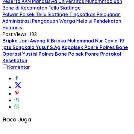
Peserta KKN Mahasiswa Universitas Muhammadiyah
Bone di Kecamatan Tellu Siattinge
Polwan Polsek Tellu Siattinge Tingkatkan Pelayanan
Administrasi Pengaduan Warga Melalui Pendekatan
Humanis
Post Views:
192
Bripka Joni Awang K
Bripka Muhammad Nur
Covid-19
Iptu Sangkala Yusuf S.Ag
Kapolsek Ponre Polres Bone
Operasi Yustisi
Polres Bone
Polsek Ponre
Protokol
Kesehatan
Komentar
Baca Juga