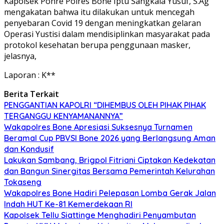
Kapolsek Ponre Polres Bone Iptu Sangkala Yusuf, S.Ag
mengakatan bahwa itu dilakukan untuk mencegah
penyebaran Covid 19 dengan meningkatkan gelaran
Operasi Yustisi dalam mendisiplinkan masyarakat pada
protokol kesehatan berupa penggunaan masker,
jelasnya,
Laporan : K**
Berita Terkait
PENGGANTIAN KAPOLRI “DIHEMBUS OLEH PIHAK PIHAK
TERGANGGU KENYAMANANNYA”
Wakapolres Bone Apresiasi Suksesnya Turnamen
Beramal Cup PBVSI Bone 2026 yang Berlangsung Aman
dan Kondusif
Lakukan Sambang, Brigpol Fitriani Ciptakan Kedekatan
dan Bangun Sinergitas Bersama Pemerintah Kelurahan
Tokaseng
Wakapolres Bone Hadiri Pelepasan Lomba Gerak Jalan
Indah HUT Ke-81 Kemerdekaan RI
Kapolsek Tellu Siattinge Menghadiri Penyambutan