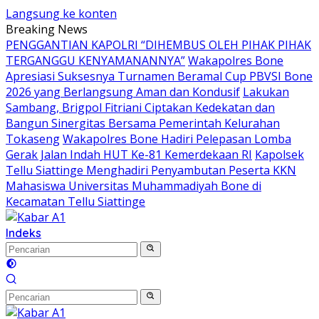
Langsung ke konten
Breaking News
PENGGANTIAN KAPOLRI “DIHEMBUS OLEH PIHAK PIHAK
TERGANGGU KENYAMANANNYA”
Wakapolres Bone
Apresiasi Suksesnya Turnamen Beramal Cup PBVSI Bone
2026 yang Berlangsung Aman dan Kondusif
Lakukan
Sambang, Brigpol Fitriani Ciptakan Kedekatan dan
Bangun Sinergitas Bersama Pemerintah Kelurahan
Tokaseng
Wakapolres Bone Hadiri Pelepasan Lomba
Gerak Jalan Indah HUT Ke-81 Kemerdekaan RI
Kapolsek
Tellu Siattinge Menghadiri Penyambutan Peserta KKN
Mahasiswa Universitas Muhammadiyah Bone di
Kecamatan Tellu Siattinge
Indeks