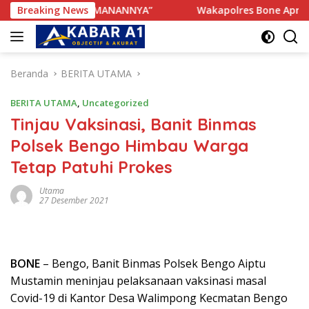
Langsung
 KENYAMANANNYA”
Breaking News
Wakapolres Bone Apresiasi Suksesn
ke
konten
Beranda
BERITA UTAMA
BERITA UTAMA
,
Uncategorized
Tinjau Vaksinasi, Banit Binmas
Polsek Bengo Himbau Warga
Tetap Patuhi Prokes
Utama
27 Desember 2021
BONE
– Bengo, Banit Binmas Polsek Bengo Aiptu
Mustamin meninjau pelaksanaan vaksinasi masal
Covid-19 di Kantor Desa Walimpong Kecmatan Bengo