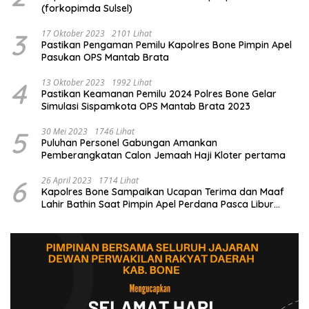
(forkopimda Sulsel)
3
17 Oktober 2023
2101 Lihat
Pastikan Pengaman Pemilu Kapolres Bone Pimpin Apel
Pasukan OPS Mantab Brata
4
13 Oktober 2023
1992 Lihat
Pastikan Keamanan Pemilu 2024 Polres Bone Gelar
Simulasi Sispamkota OPS Mantab Brata 2023
5
30 Mei 2023
1746 Lihat
Puluhan Personel Gabungan Amankan
Pemberangkatan Calon Jemaah Haji Kloter pertama
6
26 April 2023
1714 Lihat
Kapolres Bone Sampaikan Ucapan Terima dan Maaf
Lahir Bathin Saat Pimpin Apel Perdana Pasca Libur
Lebaran