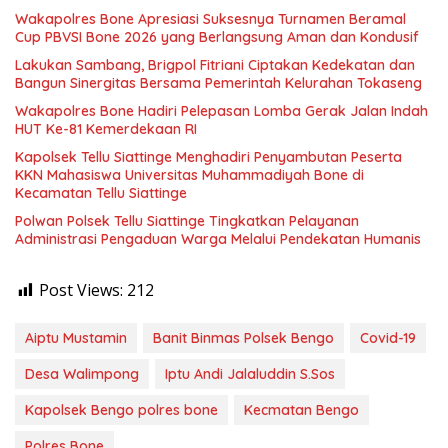
Wakapolres Bone Apresiasi Suksesnya Turnamen Beramal
Cup PBVSI Bone 2026 yang Berlangsung Aman dan Kondusif
Lakukan Sambang, Brigpol Fitriani Ciptakan Kedekatan dan
Bangun Sinergitas Bersama Pemerintah Kelurahan Tokaseng
Wakapolres Bone Hadiri Pelepasan Lomba Gerak Jalan Indah
HUT Ke-81 Kemerdekaan RI
Kapolsek Tellu Siattinge Menghadiri Penyambutan Peserta
KKN Mahasiswa Universitas Muhammadiyah Bone di
Kecamatan Tellu Siattinge
Polwan Polsek Tellu Siattinge Tingkatkan Pelayanan
Administrasi Pengaduan Warga Melalui Pendekatan Humanis
Post Views:
212
Aiptu Mustamin
Banit Binmas Polsek Bengo
Covid-19
Desa Walimpong
Iptu Andi Jalaluddin S.Sos
Kapolsek Bengo polres bone
Kecmatan Bengo
Polres Bone