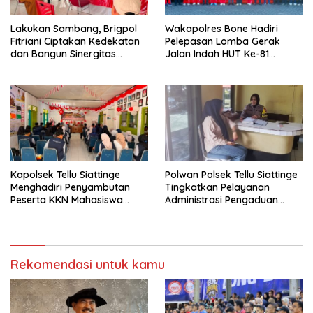
Lakukan Sambang, Brigpol
Wakapolres Bone Hadiri
Fitriani Ciptakan Kedekatan
Pelepasan Lomba Gerak
dan Bangun Sinergitas
Jalan Indah HUT Ke-81
Bersama Pemerintah
Kemerdekaan RI
Kelurahan Tokaseng
Kapolsek Tellu Siattinge
Polwan Polsek Tellu Siattinge
Menghadiri Penyambutan
Tingkatkan Pelayanan
Peserta KKN Mahasiswa
Administrasi Pengaduan
Universitas Muhammadiyah
Warga Melalui Pendekatan
Bone di Kecamatan Tellu
Humanis
Siattinge
Rekomendasi untuk kamu