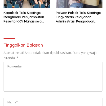
Kapolsek Tellu Siattinge
Polwan Polsek Tellu Siattinge
Menghadiri Penyambutan
Tingkatkan Pelayanan
Peserta KKN Mahasiswa
Administrasi Pengaduan
Universitas Muhammadiyah
Warga Melalui Pendekatan
Bone di Kecamatan Tellu
Humanis
Siattinge
Tinggalkan Balasan
Alamat email Anda tidak akan dipublikasikan.
Ruas yang wajib
ditandai
*