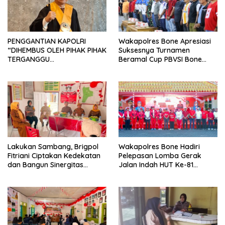
PENGGANTIAN KAPOLRI
Wakapolres Bone Apresiasi
“DIHEMBUS OLEH PIHAK PIHAK
Suksesnya Turnamen
TERGANGGU
Beramal Cup PBVSI Bone
KENYAMANANNYA”
2026 yang Berlangsung
Aman dan Kondusif
Lakukan Sambang, Brigpol
Wakapolres Bone Hadiri
Fitriani Ciptakan Kedekatan
Pelepasan Lomba Gerak
dan Bangun Sinergitas
Jalan Indah HUT Ke-81
Bersama Pemerintah
Kemerdekaan RI
Kelurahan Tokaseng