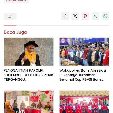
Baca Juga
PENGGANTIAN KAPOLRI
Wakapolres Bone Apresiasi
“DIHEMBUS OLEH PIHAK PIHAK
Suksesnya Turnamen
TERGANGGU
Beramal Cup PBVSI Bone
KENYAMANANNYA”
2026 yang Berlangsung
Aman dan Kondusif