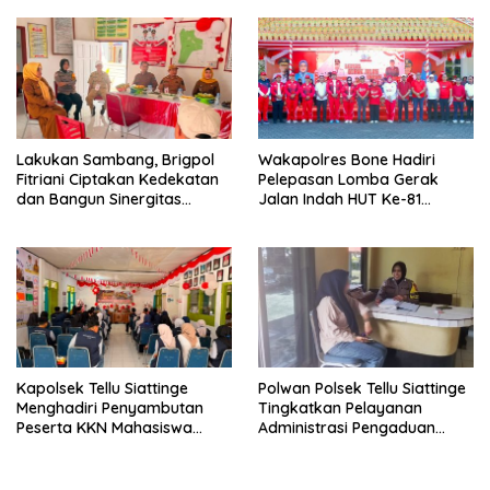
Aman dan Kondusif
Lakukan Sambang, Brigpol
Wakapolres Bone Hadiri
Fitriani Ciptakan Kedekatan
Pelepasan Lomba Gerak
dan Bangun Sinergitas
Jalan Indah HUT Ke-81
Bersama Pemerintah
Kemerdekaan RI
Kelurahan Tokaseng
Kapolsek Tellu Siattinge
Polwan Polsek Tellu Siattinge
Menghadiri Penyambutan
Tingkatkan Pelayanan
Peserta KKN Mahasiswa
Administrasi Pengaduan
Universitas Muhammadiyah
Warga Melalui Pendekatan
Bone di Kecamatan Tellu
Humanis
Siattinge