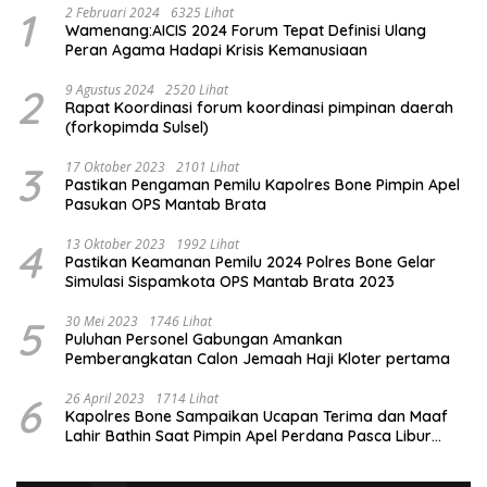
1
2 Februari 2024
6325 Lihat
Wamenang:AICIS 2024 Forum Tepat Definisi Ulang
Peran Agama Hadapi Krisis Kemanusiaan
2
9 Agustus 2024
2520 Lihat
Rapat Koordinasi forum koordinasi pimpinan daerah
(forkopimda Sulsel)
3
17 Oktober 2023
2101 Lihat
Pastikan Pengaman Pemilu Kapolres Bone Pimpin Apel
Pasukan OPS Mantab Brata
4
13 Oktober 2023
1992 Lihat
Pastikan Keamanan Pemilu 2024 Polres Bone Gelar
Simulasi Sispamkota OPS Mantab Brata 2023
5
30 Mei 2023
1746 Lihat
Puluhan Personel Gabungan Amankan
Pemberangkatan Calon Jemaah Haji Kloter pertama
6
26 April 2023
1714 Lihat
Kapolres Bone Sampaikan Ucapan Terima dan Maaf
Lahir Bathin Saat Pimpin Apel Perdana Pasca Libur
Lebaran