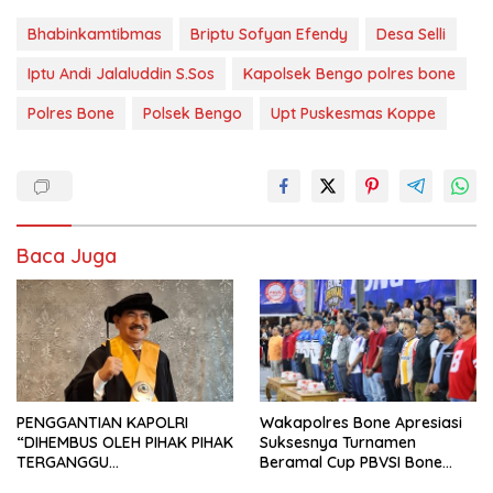
Bhabinkamtibmas
Briptu Sofyan Efendy
Desa Selli
Iptu Andi Jalaluddin S.Sos
Kapolsek Bengo polres bone
Polres Bone
Polsek Bengo
Upt Puskesmas Koppe
Baca Juga
PENGGANTIAN KAPOLRI
Wakapolres Bone Apresiasi
“DIHEMBUS OLEH PIHAK PIHAK
Suksesnya Turnamen
TERGANGGU
Beramal Cup PBVSI Bone
KENYAMANANNYA”
2026 yang Berlangsung