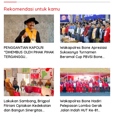
Rekomendasi untuk kamu
PENGGANTIAN KAPOLRI
Wakapolres Bone Apresiasi
“DIHEMBUS OLEH PIHAK PIHAK
Suksesnya Turnamen
TERGANGGU
Beramal Cup PBVSI Bone
KENYAMANANNYA”
2026 yang Berlangsung
Aman dan Kondusif
Lakukan Sambang, Brigpol
Wakapolres Bone Hadiri
Fitriani Ciptakan Kedekatan
Pelepasan Lomba Gerak
dan Bangun Sinergitas
Jalan Indah HUT Ke-81