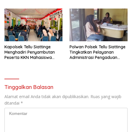
Bersama Pemerintah
Kemerdekaan RI
Kelurahan Tokaseng
Kapolsek Tellu Siattinge
Polwan Polsek Tellu Siattinge
Menghadiri Penyambutan
Tingkatkan Pelayanan
Peserta KKN Mahasiswa
Administrasi Pengaduan
Universitas Muhammadiyah
Warga Melalui Pendekatan
Bone di Kecamatan Tellu
Humanis
Siattinge
Tinggalkan Balasan
Alamat email Anda tidak akan dipublikasikan.
Ruas yang wajib
ditandai
*