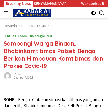
Langsung
GANGGU KENYAMANANNYA”
Breaking News
Wakapolres Bone Apresiasi S
ke
konten
Beranda
BERITA UTAMA
BERITA UTAMA
,
Uncategorized
Sambangi Warga Binaan,
Bhabinkamtibmas Polsek Bengo
Berikan Himbauan Kamtibmas dan
Prokes Covid-19
Utama
6 Januari 2022
BONE
– Bengo, Ciptakan situasi kamtibmas yang aman
dan tertib, Bhabinkamtibmas Desa Selli Polsek Bengo