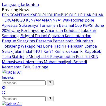
Langsung ke konten
Breaking News
PENGGANTIAN KAPOLRI “DIHEMBUS OLEH PIHAK PIHAK
TERGANGGU KENYAMANANNYA”
Wakapolres Bone
Apresiasi Suksesnya Turnamen Beramal Cup PBVSI Bone
2026 yang Berlangsung Aman dan Kondusif
Lakukan
Sambang, Brigpol Fitriani Ciptakan Kedekatan dan
Bangun Sinergitas Bersama Pemerintah Kelurahan
Tokaseng
Wakapolres Bone Hadiri Pelepasan Lomba
Gerak Jalan Indah HUT Ke-81 Kemerdekaan RI
Kapolsek
Tellu Siattinge Menghadiri Penyambutan Peserta KKN
Mahasiswa Universitas Muhammadiyah Bone di
Kecamatan Tellu Siattinge
Indeks