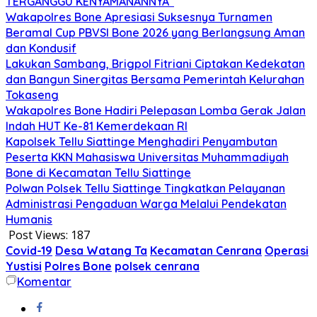
TERGANGGU KENYAMANANNYA”
Wakapolres Bone Apresiasi Suksesnya Turnamen
Beramal Cup PBVSI Bone 2026 yang Berlangsung Aman
dan Kondusif
Lakukan Sambang, Brigpol Fitriani Ciptakan Kedekatan
dan Bangun Sinergitas Bersama Pemerintah Kelurahan
Tokaseng
Wakapolres Bone Hadiri Pelepasan Lomba Gerak Jalan
Indah HUT Ke-81 Kemerdekaan RI
Kapolsek Tellu Siattinge Menghadiri Penyambutan
Peserta KKN Mahasiswa Universitas Muhammadiyah
Bone di Kecamatan Tellu Siattinge
Polwan Polsek Tellu Siattinge Tingkatkan Pelayanan
Administrasi Pengaduan Warga Melalui Pendekatan
Humanis
Post Views:
187
Covid-19
Desa Watang Ta
Kecamatan Cenrana
Operasi
Yustisi
Polres Bone
polsek cenrana
Komentar