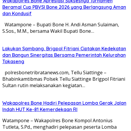
Wakapolres Bone Apresiasi Suksesnya Turnamen
Beramal Cup PBVSI Bone 2026 yang Berlangsung Aman
dan Kondusif
Watampone – Bupati Bone H. Andi Asman Sulaiman,
S.Sos., M.M., bersama Wakil Bupati Bone…
Lakukan Sambang, Brigpol Fitriani Ciptakan Kedekatan
dan Bangun Sinergitas Bersama Pemerintah Kelurahan
Tokaseng
polresbonetribratanews.com, Tellu Siattinge –
Bhabinkamtibmas Polsek Tellu Siattinge Brigpol Fitriani
Sultan rutin melaksanakan kegiatan…
Wakapolres Bone Hadiri Pelepasan Lomba Gerak Jalan
Indah HUT Ke-81 Kemerdekaan RI
Watampone – Wakapolres Bone Kompol Antonius
Tutleta, S.Pd., menghadiri pelepasan peserta Lomba