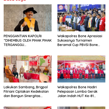
PENGGANTIAN KAPOLRI
Wakapolres Bone Apresiasi
“DIHEMBUS OLEH PIHAK PIHAK
Suksesnya Turnamen
TERGANGGU
Beramal Cup PBVSI Bone
KENYAMANANNYA”
2026 yang Berlangsung
Aman dan Kondusif
Lakukan Sambang, Brigpol
Wakapolres Bone Hadiri
Fitriani Ciptakan Kedekatan
Pelepasan Lomba Gerak
dan Bangun Sinergitas
Jalan Indah HUT Ke-81
Bersama Pemerintah
Kemerdekaan RI
Kelurahan Tokaseng