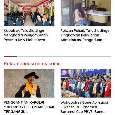
Kapolsek Tellu Siattinge
Polwan Polsek Tellu Siattinge
Menghadiri Penyambutan
Tingkatkan Pelayanan
Peserta KKN Mahasiswa
Administrasi Pengaduan
Universitas Muhammadiyah
Warga Melalui Pendekatan
Bone di Kecamatan Tellu
Humanis
Siattinge
Rekomendasi untuk kamu
PENGGANTIAN KAPOLRI
Wakapolres Bone Apresiasi
“DIHEMBUS OLEH PIHAK PIHAK
Suksesnya Turnamen
TERGANGGU
Beramal Cup PBVSI Bone