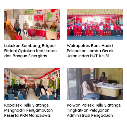
KENYAMANANNYA”
2026 yang Berlangsung
Aman dan Kondusif
Lakukan Sambang, Brigpol
Wakapolres Bone Hadiri
Fitriani Ciptakan Kedekatan
Pelepasan Lomba Gerak
dan Bangun Sinergitas
Jalan Indah HUT Ke-81
Bersama Pemerintah
Kemerdekaan RI
Kelurahan Tokaseng
Kapolsek Tellu Siattinge
Polwan Polsek Tellu Siattinge
Menghadiri Penyambutan
Tingkatkan Pelayanan
Peserta KKN Mahasiswa
Administrasi Pengaduan
Universitas Muhammadiyah
Warga Melalui Pendekatan
Bone di Kecamatan Tellu
Humanis