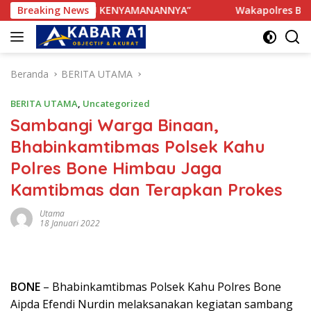
Langsung
TERGANGGU KENYAMANANNYA”
Breaking News
Wakapolres Bone Apresia
ke
konten
Beranda
BERITA UTAMA
BERITA UTAMA
,
Uncategorized
Sambangi Warga Binaan,
Bhabinkamtibmas Polsek Kahu
Polres Bone Himbau Jaga
Kamtibmas dan Terapkan Prokes
Utama
18 Januari 2022
BONE
– Bhabinkamtibmas Polsek Kahu Polres Bone
Aipda Efendi Nurdin melaksanakan kegiatan sambang