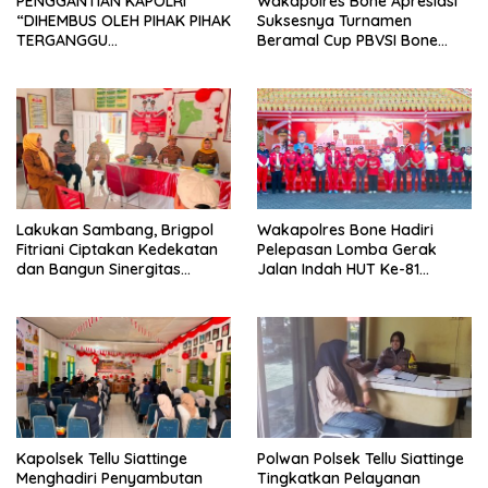
PENGGANTIAN KAPOLRI
Wakapolres Bone Apresiasi
“DIHEMBUS OLEH PIHAK PIHAK
Suksesnya Turnamen
TERGANGGU
Beramal Cup PBVSI Bone
KENYAMANANNYA”
2026 yang Berlangsung
Aman dan Kondusif
Lakukan Sambang, Brigpol
Wakapolres Bone Hadiri
Fitriani Ciptakan Kedekatan
Pelepasan Lomba Gerak
dan Bangun Sinergitas
Jalan Indah HUT Ke-81
Bersama Pemerintah
Kemerdekaan RI
Kelurahan Tokaseng
Kapolsek Tellu Siattinge
Polwan Polsek Tellu Siattinge
Menghadiri Penyambutan
Tingkatkan Pelayanan