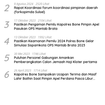
2
9 Agustus 2024
2520 Lihat
Rapat Koordinasi forum koordinasi pimpinan daerah
(forkopimda Sulsel)
3
17 Oktober 2023
2104 Lihat
Pastikan Pengaman Pemilu Kapolres Bone Pimpin Apel
Pasukan OPS Mantab Brata
4
13 Oktober 2023
1992 Lihat
Pastikan Keamanan Pemilu 2024 Polres Bone Gelar
Simulasi Sispamkota OPS Mantab Brata 2023
5
30 Mei 2023
1746 Lihat
Puluhan Personel Gabungan Amankan
Pemberangkatan Calon Jemaah Haji Kloter pertama
6
26 April 2023
1714 Lihat
Kapolres Bone Sampaikan Ucapan Terima dan Maaf
Lahir Bathin Saat Pimpin Apel Perdana Pasca Libur
Lebaran