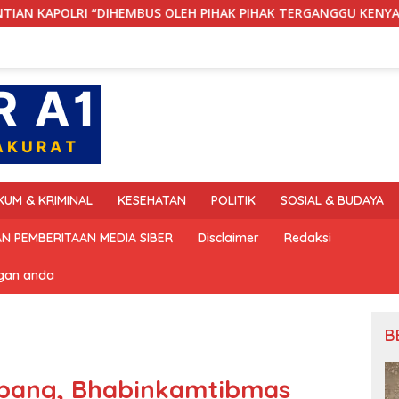
BUS OLEH PIHAK PIHAK TERGANGGU KENYAMANANNYA”
KUM & KRIMINAL
KESEHATAN
POLITIK
SOSIAL & BUDAYA
N PEMBERITAAN MEDIA SIBER
Disclaimer
Redaksi
ngan anda
B
mbang, Bhabinkamtibmas