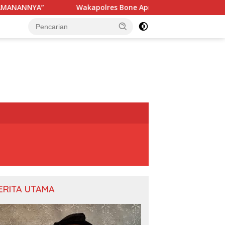
Wakapolres Bone Apresiasi Suksesnya Turnamen Beramal Cup P
ERITA UTAMA