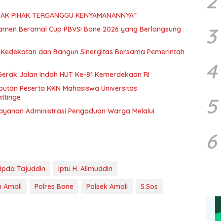
2
IHAK PIHAK TERGANGGU KENYAMANANNYA”
3
namen Beramal Cup PBVSI Bone 2026 yang Berlangsung
n Kedekatan dan Bangun Sinergitas Bersama Pemerintah
4
erak Jalan Indah HUT Ke-81 Kemerdekaan RI
mbutan Peserta KKN Mahasiswa Universitas
ttinge
5
elayanan Administrasi Pengaduan Warga Melalui
6
Ipda Tajuddin
Iptu H. Alimuddin
 Amali
Polres Bone
Polsek Amali
S.Sos