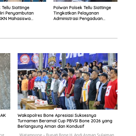
Tellu Siattinge
Polwan Polsek Tellu Siattinge
iri Penyambutan
Tingkatkan Pelayanan
 KKN Mahasiswa
Administrasi Pengaduan
itas Muhammadiyah
Warga Melalui Pendekatan
Kecamatan Tellu
Humanis
HAK
Wakapolres Bone Apresiasi Suksesnya
Turnamen Beramal Cup PBVSI Bone 2026 yang
Berlangsung Aman dan Kondusif
ang
Watampone – Bupati Bone H. Andi Asman Sulaiman,