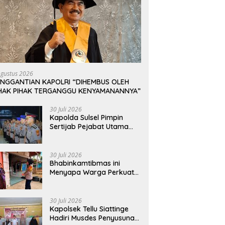
Agustus 2026
ENGGANTIAN KAPOLRI “DIHEMBUS OLEH
IHAK PIHAK TERGANGGU KENYAMANANNYA”
30 Juli 2026
Kapolda Sulsel Pimpin
Sertijab Pejabat Utama
dan Kapolres Jajaran
Serta Lantik Karolog dan
Kapolresta Gowa
30 Juli 2026
Bhabinkamtibmas ini
Menyapa Warga Perkuat
Upaya Menjaga
Keamanan Lingkungan
30 Juli 2026
Kapolsek Tellu Siattinge
Hadiri Musdes Penyusunan