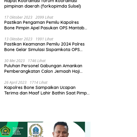
Rapat Koordinasi forum koordinasi
pimpinan daerah (forkopimda Sulsel)
17 Oktober 2023
2099 Lihat
Pastikan Pengaman Pemilu Kapolres
Bone Pimpin Apel Pasukan OPS Mantab
Brata
13 Oktober 2023
1991 Lihat
Pastikan Keamanan Pemilu 2024 Polres
Bone Gelar Simulasi Sispamkota OPS
Mantab Brata 2023
30 Mei 2023
1746 Lihat
Puluhan Personel Gabungan Amankan
Pemberangkatan Calon Jemaah Haji
Kloter pertama
26 April 2023
1714 Lihat
Kapolres Bone Sampaikan Ucapan
Terima dan Maaf Lahir Bathin Saat Pimpin
Apel Perdana Pasca Libur Lebaran