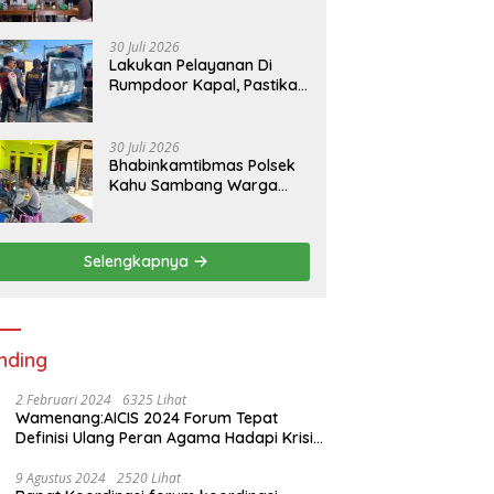
RKPDes di Desa Padaidi
30 Juli 2026
Lakukan Pelayanan Di
Rumpdoor Kapal, Pastikan
Proses Pemuatan Berjalan
Lancar
30 Juli 2026
Bhabinkamtibmas Polsek
Kahu Sambang Warga
Desa Binaan Wujudkan
Kemitraan
Selengkapnya
nding
2 Februari 2024
6325 Lihat
Wamenang:AICIS 2024 Forum Tepat
Definisi Ulang Peran Agama Hadapi Krisis
Kemanusiaan
9 Agustus 2024
2520 Lihat