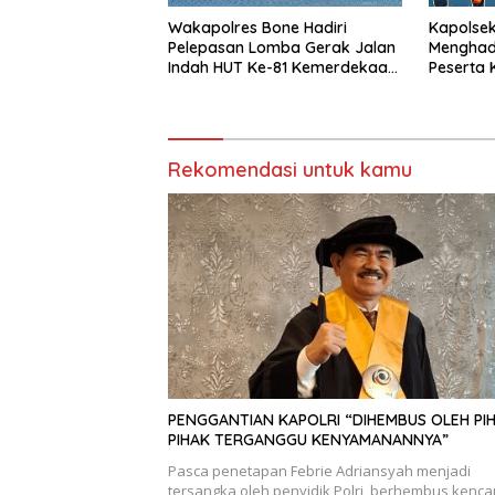
Wakapolres Bone Hadiri
Kapolsek 
Pelepasan Lomba Gerak Jalan
Menghad
Indah HUT Ke-81 Kemerdekaan
Peserta
RI
Univers
Bone di 
Siattinge
Rekomendasi untuk kamu
PENGGANTIAN KAPOLRI “DIHEMBUS OLEH PI
PIHAK TERGANGGU KENYAMANANNYA”
Pasca penetapan Febrie Adriansyah menjadi
tersangka oleh penyidik Polri, berhembus kenc