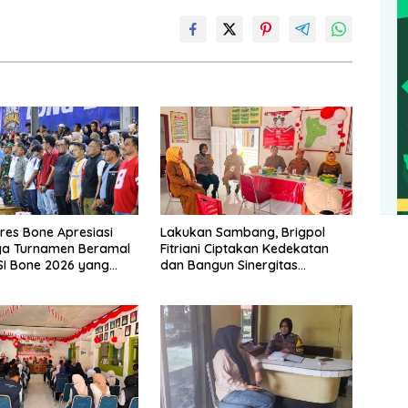
es Bone Apresiasi
Lakukan Sambang, Brigpol
ya Turnamen Beramal
Fitriani Ciptakan Kedekatan
I Bone 2026 yang
dan Bangun Sinergitas
sung Aman dan
Bersama Pemerintah
Kelurahan Tokaseng