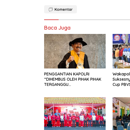
Komentar
Baca Juga
PENGGANTIAN KAPOLRI
Wakapolr
“DIHEMBUS OLEH PIHAK PIHAK
Suksesn
TERGANGGU
Cup PBVS
KENYAMANANNYA”
Berlang
Kondusif