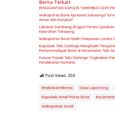
Berita Terkait
PENGGANTIAN KAPOLRI “DIHEMBUS OLEH P
Wakapolres Bone Apresiasi Suksesnya Tur
Aman dan Kondusif
Lakukan Sambang, Brigpol Fitriani Ciptaka
Kelurahan Tokaseng
Wakapolres Bone Hadiri Pelepasan Lomba G
Kapolsek Tellu Siattinge Menghadiri Penya
Muhammadiyah Bone di Kecamatan Tellu Sia
Polwan Polsek Tellu Siattinge Tingkatkan P
Pendekatan Humanis
Post Views:
204
Bhabinkamtibmas
Desa Laponrong
Kapolsek Amali Polres Bone
Kecamatan
Wakapolsek Amali