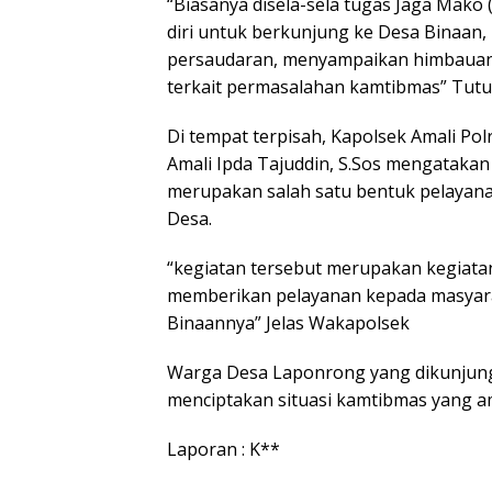
“Biasanya disela-sela tugas Jaga Mak
diri untuk berkunjung ke Desa Binaan
persaudaran, menyampaikan himbaua
terkait permasalahan kamtibmas” Tut
Di tempat terpisah, Kapolsek Amali Pol
Amali Ipda Tajuddin, S.Sos mengatakan
merupakan salah satu bentuk pelayanan 
Desa.
“kegiatan tersebut merupakan kegiata
memberikan pelayanan kepada masyaraka
Binaannya” Jelas Wakapolsek
Warga Desa Laponrong yang dikunjun
menciptakan situasi kamtibmas yang a
Laporan : K**