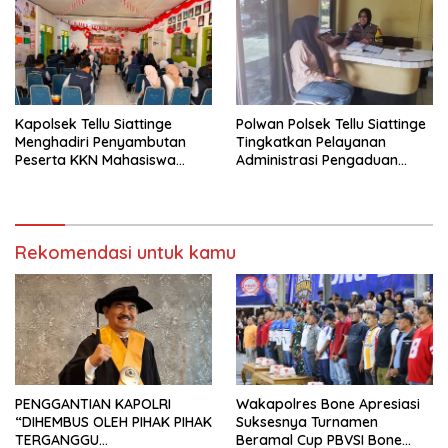
Kapolsek Tellu Siattinge
Polwan Polsek Tellu Siattinge
Menghadiri Penyambutan
Tingkatkan Pelayanan
Peserta KKN Mahasiswa
Administrasi Pengaduan
Universitas Muhammadiyah
Warga Melalui Pendekatan
Bone di Kecamatan Tellu
Humanis
Siattinge
Rekomendasi untuk kamu
PENGGANTIAN KAPOLRI
Wakapolres Bone Apresiasi
“DIHEMBUS OLEH PIHAK PIHAK
Suksesnya Turnamen
TERGANGGU
Beramal Cup PBVSI Bone