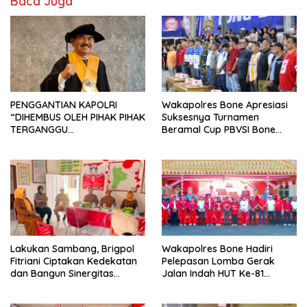
Baca Juga
PENGGANTIAN KAPOLRI
Wakapolres Bone Apresiasi
“DIHEMBUS OLEH PIHAK PIHAK
Suksesnya Turnamen
TERGANGGU
Beramal Cup PBVSI Bone
KENYAMANANNYA”
2026 yang Berlangsung
Aman dan Kondusif
Lakukan Sambang, Brigpol
Wakapolres Bone Hadiri
Fitriani Ciptakan Kedekatan
Pelepasan Lomba Gerak
dan Bangun Sinergitas
Jalan Indah HUT Ke-81
Bersama Pemerintah
Kemerdekaan RI
Kelurahan Tokaseng