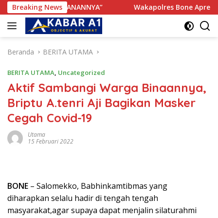
Langsung
U KENYAMANANNYA”
Breaking News
Wakapolres Bone Apresiasi Sukses
ke
konten
Beranda
BERITA UTAMA
BERITA UTAMA
,
Uncategorized
Aktif Sambangi Warga Binaannya,
Briptu A.tenri Aji Bagikan Masker
Cegah Covid-19
Utama
15 Februari 2022
BONE
– Salomekko, Babhinkamtibmas yang
diharapkan selalu hadir di tengah tengah
masyarakat,agar supaya dapat menjalin silaturahmi