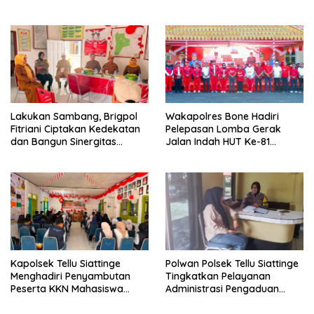
KENYAMANANNYA”
2026 yang Berlangsung
Aman dan Kondusif
Lakukan Sambang, Brigpol
Wakapolres Bone Hadiri
Fitriani Ciptakan Kedekatan
Pelepasan Lomba Gerak
dan Bangun Sinergitas
Jalan Indah HUT Ke-81
Bersama Pemerintah
Kemerdekaan RI
Kelurahan Tokaseng
Kapolsek Tellu Siattinge
Polwan Polsek Tellu Siattinge
Menghadiri Penyambutan
Tingkatkan Pelayanan
Peserta KKN Mahasiswa
Administrasi Pengaduan
Universitas Muhammadiyah
Warga Melalui Pendekatan
Bone di Kecamatan Tellu
Humanis