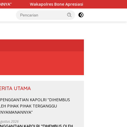
olres Bone Apresiasi Suksesnya Turnamen Beramal Cup PBVSI 
ERITA UTAMA
Agustus 2026
ENGGANTIAN KAPOLRI “DIHEMBUS OLEH