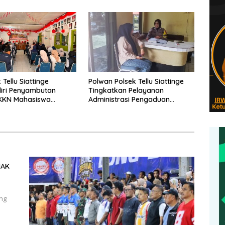
Kelurahan Tokaseng
Tellu Siattinge
Polwan Polsek Tellu Siattinge
iri Penyambutan
Tingkatkan Pelayanan
 KKN Mahasiswa
Administrasi Pengaduan
itas Muhammadiyah
Warga Melalui Pendekatan
Kecamatan Tellu
Humanis
HAK
ang