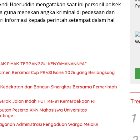
Andi Haeruddin mengatakan saat ini personil polsek
is guna menekan angka kriminal di pedesaan dan
i informasi kepada perintah setempat dalam hal
IHAK PIHAK TERGANGGU KENYAMANANNYA”
namen Beramal Cup PBVSI Bone 2026 yang Berlangsung
n Kedekatan dan Bangun Sinergitas Bersama Pemerintah
Tre
erak Jalan Indah HUT Ke-81 Kemerdekaan RI
mbutan Peserta KKN Mahasiswa Universitas
1
ttinge
elayanan Administrasi Pengaduan Warga Melalui