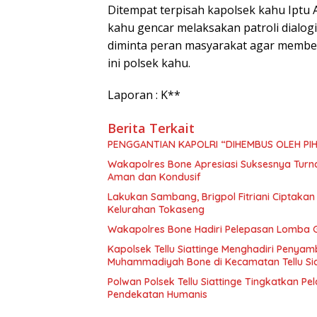
Ditempat terpisah kapolsek kahu Iptu 
kahu gencar melaksakan patroli dialog
diminta peran masyarakat agar member
ini polsek kahu.
Laporan : K**
Berita Terkait
PENGGANTIAN KAPOLRI “DIHEMBUS OLEH P
Wakapolres Bone Apresiasi Suksesnya Tur
Aman dan Kondusif
Lakukan Sambang, Brigpol Fitriani Ciptaka
Kelurahan Tokaseng
Wakapolres Bone Hadiri Pelepasan Lomba G
Kapolsek Tellu Siattinge Menghadiri Penya
Muhammadiyah Bone di Kecamatan Tellu Sia
Polwan Polsek Tellu Siattinge Tingkatkan P
Pendekatan Humanis