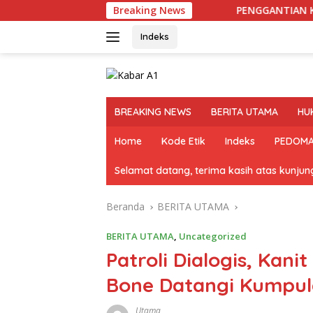
Langsung
Breaking News
PENGGANTIAN KAPOLRI “DIHEMBUS 
ke
konten
Indeks
BREAKING NEWS
BERITA UTAMA
HU
Home
Kode Etik
Indeks
PEDOMA
Selamat datang, terima kasih atas kunju
Beranda
BERITA UTAMA
BERITA UTAMA
,
Uncategorized
Patroli Dialogis, Kan
Bone Datangi Kumpu
Utama