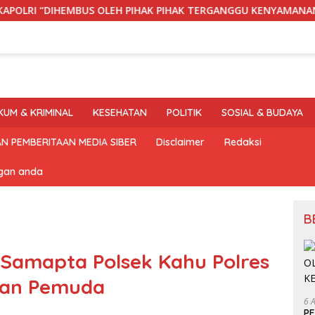
OLEH PIHAK PIHAK TERGANGGU KENYAMANANNYA”
Wakap
KUM & KRIMINAL
KESEHATAN
POLITIK
SOSIAL & BUDAYA
N PEMBERITAAN MEDIA SIBER
Disclaimer
Redaksi
ngan anda
B
it Samapta Polsek Kahu Polres
lan Pemuda
6 
P