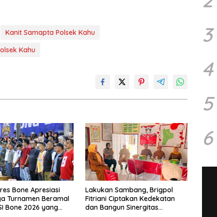
2
3
Kanit Samapta Polsek Kahu
olsek Kahu
4
5
6
es Bone Apresiasi
Lakukan Sambang, Brigpol
ya Turnamen Beramal
Fitriani Ciptakan Kedekatan
I Bone 2026 yang
dan Bangun Sinergitas
sung Aman dan
Bersama Pemerintah