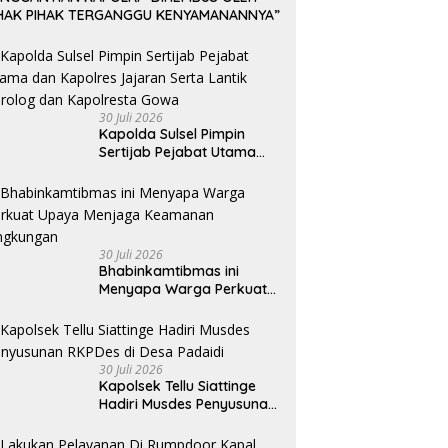
IHAK PIHAK TERGANGGU KENYAMANANNYA”
30 Juli 2026
Kapolda Sulsel Pimpin
Sertijab Pejabat Utama
dan Kapolres Jajaran
Serta Lantik Karolog dan
Kapolresta Gowa
30 Juli 2026
Bhabinkamtibmas ini
Menyapa Warga Perkuat
Upaya Menjaga
Keamanan Lingkungan
30 Juli 2026
Kapolsek Tellu Siattinge
Hadiri Musdes Penyusunan
RKPDes di Desa Padaidi