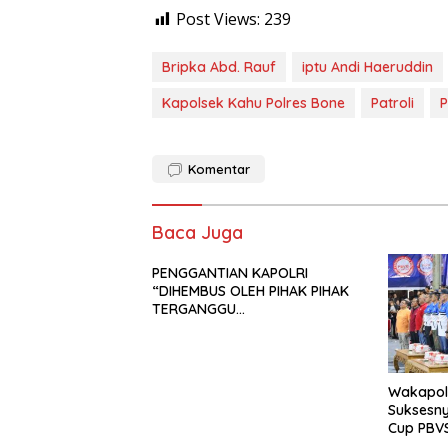
Post Views:
239
Bripka Abd. Rauf
iptu Andi Haeruddin
Kapolsek Kahu Polres Bone
Patroli
P
Komentar
Baca Juga
PENGGANTIAN KAPOLRI
“DIHEMBUS OLEH PIHAK PIHAK
TERGANGGU
KENYAMANANNYA”
Wakapolr
Suksesn
Cup PBVS
Berlang