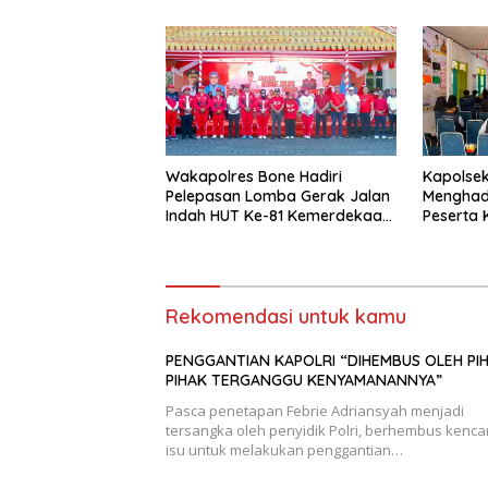
Kondusif
Wakapolres Bone Hadiri
Kapolsek 
Pelepasan Lomba Gerak Jalan
Menghad
Indah HUT Ke-81 Kemerdekaan
Peserta
RI
Univers
Bone di 
Siattinge
Rekomendasi untuk kamu
PENGGANTIAN KAPOLRI “DIHEMBUS OLEH PI
PIHAK TERGANGGU KENYAMANANNYA”
Pasca penetapan Febrie Adriansyah menjadi
tersangka oleh penyidik Polri, berhembus kenc
isu untuk melakukan penggantian…