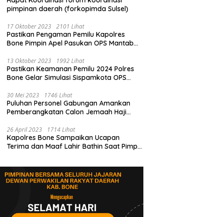
Rapat Koordinasi forum koordinasi
pimpinan daerah (forkopimda Sulsel)
17 Oktober 2023
2101 Lihat
Pastikan Pengaman Pemilu Kapolres
Bone Pimpin Apel Pasukan OPS Mantab
Brata
13 Oktober 2023
1992 Lihat
Pastikan Keamanan Pemilu 2024 Polres
Bone Gelar Simulasi Sispamkota OPS
Mantab Brata 2023
30 Mei 2023
1746 Lihat
Puluhan Personel Gabungan Amankan
Pemberangkatan Calon Jemaah Haji
Kloter pertama
26 April 2023
1714 Lihat
Kapolres Bone Sampaikan Ucapan
Terima dan Maaf Lahir Bathin Saat Pimpin
Apel Perdana Pasca Libur Lebaran