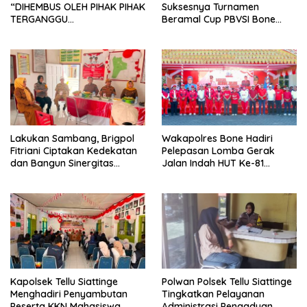
“DIHEMBUS OLEH PIHAK PIHAK
Suksesnya Turnamen
TERGANGGU
Beramal Cup PBVSI Bone
KENYAMANANNYA”
2026 yang Berlangsung
Aman dan Kondusif
Lakukan Sambang, Brigpol
Wakapolres Bone Hadiri
Fitriani Ciptakan Kedekatan
Pelepasan Lomba Gerak
dan Bangun Sinergitas
Jalan Indah HUT Ke-81
Bersama Pemerintah
Kemerdekaan RI
Kelurahan Tokaseng
Kapolsek Tellu Siattinge
Polwan Polsek Tellu Siattinge
Menghadiri Penyambutan
Tingkatkan Pelayanan
Peserta KKN Mahasiswa
Administrasi Pengaduan