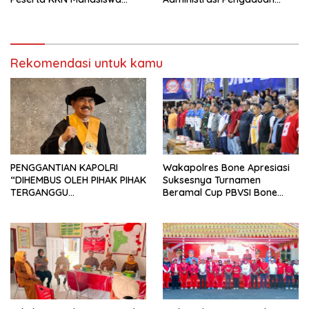
Universitas Muhammadiyah
Warga Melalui Pendekatan
Bone di Kecamatan Tellu
Humanis
Siattinge
Rekomendasi untuk kamu
PENGGANTIAN KAPOLRI
Wakapolres Bone Apresiasi
“DIHEMBUS OLEH PIHAK PIHAK
Suksesnya Turnamen
TERGANGGU
Beramal Cup PBVSI Bone
KENYAMANANNYA”
2026 yang Berlangsung
Aman dan Kondusif