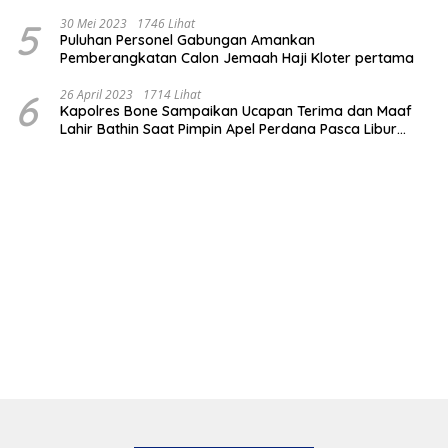
5
30 Mei 2023
1746 Lihat
Puluhan Personel Gabungan Amankan
Pemberangkatan Calon Jemaah Haji Kloter pertama
6
26 April 2023
1714 Lihat
Kapolres Bone Sampaikan Ucapan Terima dan Maaf
Lahir Bathin Saat Pimpin Apel Perdana Pasca Libur
Lebaran