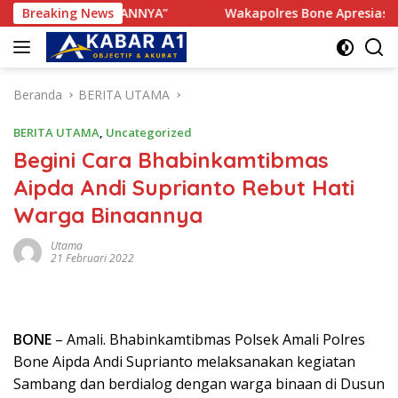
Langsung
KENYAMANANNYA”
Breaking News
Wakapolres Bone Apresiasi Suksesny
ke
konten
Beranda
BERITA UTAMA
BERITA UTAMA
,
Uncategorized
Begini Cara Bhabinkamtibmas
Aipda Andi Suprianto Rebut Hati
Warga Binaannya
Utama
21 Februari 2022
BONE
– Amali. Bhabinkamtibmas Polsek Amali Polres
Bone Aipda Andi Suprianto melaksanakan kegiatan
Sambang dan berdialog dengan warga binaan di Dusun