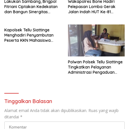
Lakukan Sambang, Brigpol
Wakapolres Bone Hadiri
Fitriani Ciptakan Kedekatan
Pelepasan Lomba Gerak
dan Bangun Sinergitas
Jalan Indah HUT Ke-81
Bersama Pemerintah
Kemerdekaan RI
Kelurahan Tokaseng
Kapolsek Tellu Siattinge
Menghadiri Penyambutan
Peserta KKN Mahasiswa
Universitas Muhammadiyah
Bone di Kecamatan Tellu
Siattinge
Polwan Polsek Tellu Siattinge
Tingkatkan Pelayanan
Administrasi Pengaduan
Warga Melalui Pendekatan
Humanis
Tinggalkan Balasan
Alamat email Anda tidak akan dipublikasikan.
Ruas yang wajib
ditandai
*