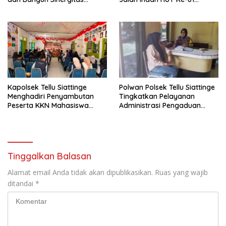
Bersama Pemerintah
Kemerdekaan RI
Kelurahan Tokaseng
Kapolsek Tellu Siattinge
Polwan Polsek Tellu Siattinge
Menghadiri Penyambutan
Tingkatkan Pelayanan
Peserta KKN Mahasiswa
Administrasi Pengaduan
Universitas Muhammadiyah
Warga Melalui Pendekatan
Bone di Kecamatan Tellu
Humanis
Siattinge
Tinggalkan Balasan
Alamat email Anda tidak akan dipublikasikan.
Ruas yang wajib
ditandai
*