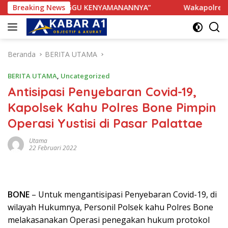
Langsung
AK TERGANGGU KENYAMANANNYA”
Breaking News
Wakapolres Bone Apres
ke
konten
Beranda
BERITA UTAMA
BERITA UTAMA
,
Uncategorized
Antisipasi Penyebaran Covid-19,
Kapolsek Kahu Polres Bone Pimpin
Operasi Yustisi di Pasar Palattae
Utama
22 Februari 2022
BONE
– Untuk mengantisipasi Penyebaran Covid-19, di
wilayah Hukumnya, Personil Polsek kahu Polres Bone
melakasanakan Operasi penegakan hukum protokol