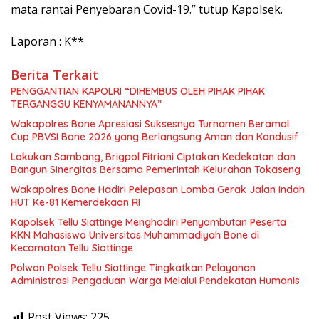
mata rantai Penyebaran Covid-19.” tutup Kapolsek.
Laporan : K**
Berita Terkait
PENGGANTIAN KAPOLRI “DIHEMBUS OLEH PIHAK PIHAK
TERGANGGU KENYAMANANNYA”
Wakapolres Bone Apresiasi Suksesnya Turnamen Beramal
Cup PBVSI Bone 2026 yang Berlangsung Aman dan Kondusif
Lakukan Sambang, Brigpol Fitriani Ciptakan Kedekatan dan
Bangun Sinergitas Bersama Pemerintah Kelurahan Tokaseng
Wakapolres Bone Hadiri Pelepasan Lomba Gerak Jalan Indah
HUT Ke-81 Kemerdekaan RI
Kapolsek Tellu Siattinge Menghadiri Penyambutan Peserta
KKN Mahasiswa Universitas Muhammadiyah Bone di
Kecamatan Tellu Siattinge
Polwan Polsek Tellu Siattinge Tingkatkan Pelayanan
Administrasi Pengaduan Warga Melalui Pendekatan Humanis
Post Views:
225