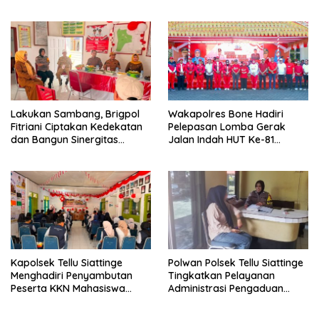
KENYAMANANNYA”
2026 yang Berlangsung
Aman dan Kondusif
Lakukan Sambang, Brigpol
Wakapolres Bone Hadiri
Fitriani Ciptakan Kedekatan
Pelepasan Lomba Gerak
dan Bangun Sinergitas
Jalan Indah HUT Ke-81
Bersama Pemerintah
Kemerdekaan RI
Kelurahan Tokaseng
Kapolsek Tellu Siattinge
Polwan Polsek Tellu Siattinge
Menghadiri Penyambutan
Tingkatkan Pelayanan
Peserta KKN Mahasiswa
Administrasi Pengaduan
Universitas Muhammadiyah
Warga Melalui Pendekatan
Bone di Kecamatan Tellu
Humanis