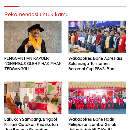
Siattinge
Rekomendasi untuk kamu
PENGGANTIAN KAPOLRI
Wakapolres Bone Apresiasi
“DIHEMBUS OLEH PIHAK PIHAK
Suksesnya Turnamen
TERGANGGU
Beramal Cup PBVSI Bone
KENYAMANANNYA”
2026 yang Berlangsung
Aman dan Kondusif
Lakukan Sambang, Brigpol
Wakapolres Bone Hadiri
Fitriani Ciptakan Kedekatan
Pelepasan Lomba Gerak
dan Bangun Sinergitas
Jalan Indah HUT Ke-81