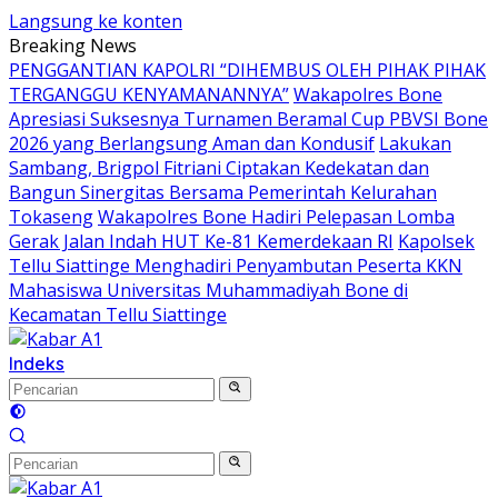
Langsung ke konten
Breaking News
PENGGANTIAN KAPOLRI “DIHEMBUS OLEH PIHAK PIHAK
TERGANGGU KENYAMANANNYA”
Wakapolres Bone
Apresiasi Suksesnya Turnamen Beramal Cup PBVSI Bone
2026 yang Berlangsung Aman dan Kondusif
Lakukan
Sambang, Brigpol Fitriani Ciptakan Kedekatan dan
Bangun Sinergitas Bersama Pemerintah Kelurahan
Tokaseng
Wakapolres Bone Hadiri Pelepasan Lomba
Gerak Jalan Indah HUT Ke-81 Kemerdekaan RI
Kapolsek
Tellu Siattinge Menghadiri Penyambutan Peserta KKN
Mahasiswa Universitas Muhammadiyah Bone di
Kecamatan Tellu Siattinge
Indeks