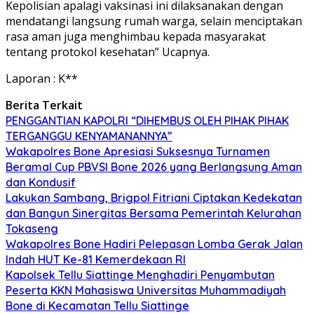
Kepolisian apalagi vaksinasi ini dilaksanakan dengan
mendatangi langsung rumah warga, selain menciptakan
rasa aman juga menghimbau kepada masyarakat
tentang protokol kesehatan” Ucapnya.
Laporan : K**
Berita Terkait
PENGGANTIAN KAPOLRI “DIHEMBUS OLEH PIHAK PIHAK
TERGANGGU KENYAMANANNYA”
Wakapolres Bone Apresiasi Suksesnya Turnamen
Beramal Cup PBVSI Bone 2026 yang Berlangsung Aman
dan Kondusif
Lakukan Sambang, Brigpol Fitriani Ciptakan Kedekatan
dan Bangun Sinergitas Bersama Pemerintah Kelurahan
Tokaseng
Wakapolres Bone Hadiri Pelepasan Lomba Gerak Jalan
Indah HUT Ke-81 Kemerdekaan RI
Kapolsek Tellu Siattinge Menghadiri Penyambutan
Peserta KKN Mahasiswa Universitas Muhammadiyah
Bone di Kecamatan Tellu Siattinge