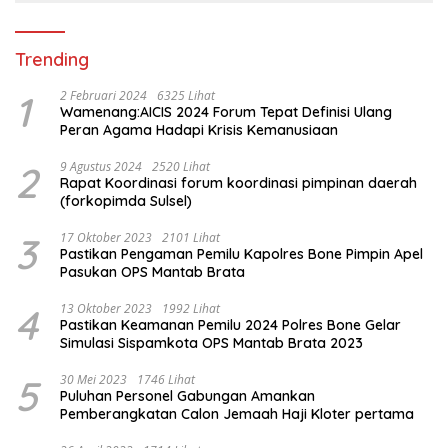
Trending
1
2 Februari 2024
6325 Lihat
Wamenang:AICIS 2024 Forum Tepat Definisi Ulang
Peran Agama Hadapi Krisis Kemanusiaan
2
9 Agustus 2024
2520 Lihat
Rapat Koordinasi forum koordinasi pimpinan daerah
(forkopimda Sulsel)
3
17 Oktober 2023
2101 Lihat
Pastikan Pengaman Pemilu Kapolres Bone Pimpin Apel
Pasukan OPS Mantab Brata
4
13 Oktober 2023
1992 Lihat
Pastikan Keamanan Pemilu 2024 Polres Bone Gelar
Simulasi Sispamkota OPS Mantab Brata 2023
5
30 Mei 2023
1746 Lihat
Puluhan Personel Gabungan Amankan
Pemberangkatan Calon Jemaah Haji Kloter pertama