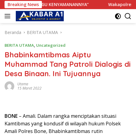
Langsung
AK TERGANGGU KENYAMANANNYA”
Breaking News
Wakapolres Bone Apre
ke
konten
Beranda
BERITA UTAMA
BERITA UTAMA
,
Uncategorized
Bhabinkamtibmas Aiptu
Muhammad Tang Patroli Dialogis di
Desa Binaan. Ini Tujuannya
Utama
15 Maret 2022
BONE
– Amali. Dalam rangka menciptakan situasi
Kamtibmas yang kondusif di wilayah hukum Polsek
Amali Polres Bone, Bhabinkamtibmas rutin