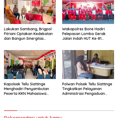
Lakukan Sambang, Brigpol
Wakapolres Bone Hadiri
Fitriani Ciptakan Kedekatan
Pelepasan Lomba Gerak
dan Bangun Sinergitas
Jalan Indah HUT Ke-81
Bersama Pemerintah
Kemerdekaan RI
Kelurahan Tokaseng
Polwan Polsek Tellu Siattinge
Kapolsek Tellu Siattinge
Tingkatkan Pelayanan
Menghadiri Penyambutan
Administrasi Pengaduan
Peserta KKN Mahasiswa
Warga Melalui Pendekatan
Universitas Muhammadiyah
Humanis
Bone di Kecamatan Tellu
Siattinge
Rekomendasi untuk kamu