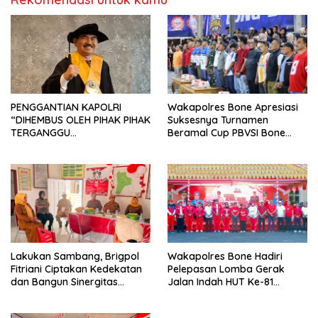
PENGGANTIAN KAPOLRI
Wakapolres Bone Apresiasi
“DIHEMBUS OLEH PIHAK PIHAK
Suksesnya Turnamen
TERGANGGU
Beramal Cup PBVSI Bone
KENYAMANANNYA”
2026 yang Berlangsung
Aman dan Kondusif
Lakukan Sambang, Brigpol
Wakapolres Bone Hadiri
Fitriani Ciptakan Kedekatan
Pelepasan Lomba Gerak
dan Bangun Sinergitas
Jalan Indah HUT Ke-81
Bersama Pemerintah
Kemerdekaan RI
Kelurahan Tokaseng