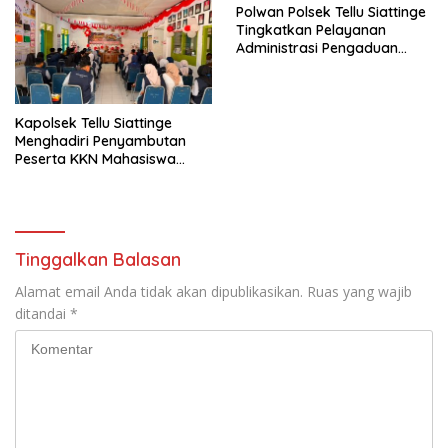
Polwan Polsek Tellu Siattinge
Tingkatkan Pelayanan
Administrasi Pengaduan
Warga Melalui Pendekatan
Humanis
Kapolsek Tellu Siattinge
Menghadiri Penyambutan
Peserta KKN Mahasiswa
Universitas Muhammadiyah
Bone di Kecamatan Tellu
Siattinge
Tinggalkan Balasan
Alamat email Anda tidak akan dipublikasikan.
Ruas yang wajib
ditandai
*