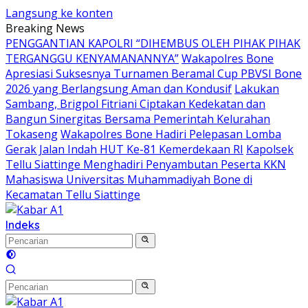
Langsung ke konten
Breaking News
PENGGANTIAN KAPOLRI “DIHEMBUS OLEH PIHAK PIHAK
TERGANGGU KENYAMANANNYA”
Wakapolres Bone
Apresiasi Suksesnya Turnamen Beramal Cup PBVSI Bone
2026 yang Berlangsung Aman dan Kondusif
Lakukan
Sambang, Brigpol Fitriani Ciptakan Kedekatan dan
Bangun Sinergitas Bersama Pemerintah Kelurahan
Tokaseng
Wakapolres Bone Hadiri Pelepasan Lomba
Gerak Jalan Indah HUT Ke-81 Kemerdekaan RI
Kapolsek
Tellu Siattinge Menghadiri Penyambutan Peserta KKN
Mahasiswa Universitas Muhammadiyah Bone di
Kecamatan Tellu Siattinge
Indeks