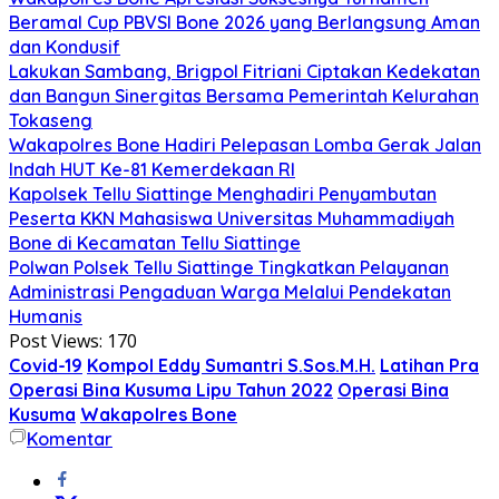
Beramal Cup PBVSI Bone 2026 yang Berlangsung Aman
dan Kondusif
Lakukan Sambang, Brigpol Fitriani Ciptakan Kedekatan
dan Bangun Sinergitas Bersama Pemerintah Kelurahan
Tokaseng
Wakapolres Bone Hadiri Pelepasan Lomba Gerak Jalan
Indah HUT Ke-81 Kemerdekaan RI
Kapolsek Tellu Siattinge Menghadiri Penyambutan
Peserta KKN Mahasiswa Universitas Muhammadiyah
Bone di Kecamatan Tellu Siattinge
Polwan Polsek Tellu Siattinge Tingkatkan Pelayanan
Administrasi Pengaduan Warga Melalui Pendekatan
Humanis
Post Views:
170
Covid-19
Kompol Eddy Sumantri S.Sos.M.H.
Latihan Pra
Operasi Bina Kusuma Lipu Tahun 2022
Operasi Bina
Kusuma
Wakapolres Bone
Komentar