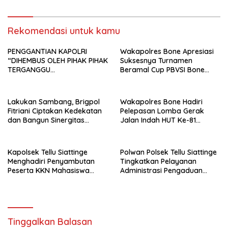
Bone di Kecamatan Tellu
Humanis
Siattinge
Rekomendasi untuk kamu
PENGGANTIAN KAPOLRI
Wakapolres Bone Apresiasi
“DIHEMBUS OLEH PIHAK PIHAK
Suksesnya Turnamen
TERGANGGU
Beramal Cup PBVSI Bone
KENYAMANANNYA”
2026 yang Berlangsung
Aman dan Kondusif
Lakukan Sambang, Brigpol
Wakapolres Bone Hadiri
Fitriani Ciptakan Kedekatan
Pelepasan Lomba Gerak
dan Bangun Sinergitas
Jalan Indah HUT Ke-81
Bersama Pemerintah
Kemerdekaan RI
Kelurahan Tokaseng
Kapolsek Tellu Siattinge
Polwan Polsek Tellu Siattinge
Menghadiri Penyambutan
Tingkatkan Pelayanan
Peserta KKN Mahasiswa
Administrasi Pengaduan
Universitas Muhammadiyah
Warga Melalui Pendekatan
Bone di Kecamatan Tellu
Humanis
Siattinge
Tinggalkan Balasan