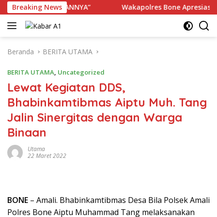
Langsung
GGU KENYAMANANNYA”
Breaking News
Wakapolres Bone Apresiasi Suks
ke
konten
Beranda
BERITA UTAMA
BERITA UTAMA
,
Uncategorized
Lewat Kegiatan DDS,
Bhabinkamtibmas Aiptu Muh. Tang
Jalin Sinergitas dengan Warga
Binaan
Utama
22 Maret 2022
BONE
– Amali. Bhabinkamtibmas Desa Bila Polsek Amali
Polres Bone Aiptu Muhammad Tang melaksanakan