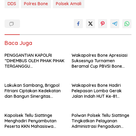
DDS
Polres Bone
Polsek Amali
Baca Juga
PENGGANTIAN KAPOLRI
Wakapolres Bone Apresiasi
“DIHEMBUS OLEH PIHAK PIHAK
Suksesnya Turnamen
TERGANGGU
Beramal Cup PBVSI Bone
KENYAMANANNYA”
2026 yang Berlangsung
Aman dan Kondusif
Lakukan Sambang, Brigpol
Wakapolres Bone Hadiri
Fitriani Ciptakan Kedekatan
Pelepasan Lomba Gerak
dan Bangun Sinergitas
Jalan Indah HUT Ke-81
Bersama Pemerintah
Kemerdekaan RI
Kelurahan Tokaseng
Kapolsek Tellu Siattinge
Polwan Polsek Tellu Siattinge
Menghadiri Penyambutan
Tingkatkan Pelayanan
Peserta KKN Mahasiswa
Administrasi Pengaduan
Universitas Muhammadiyah
Warga Melalui Pendekatan