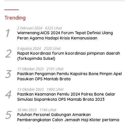
Trending
1
2 Februari 2024
6325 Lihat
Wamenang:AICIS 2024 Forum Tepat Definisi Ulang
Peran Agama Hadapi Krisis Kemanusiaan
2
9 Agustus 2024
2520 Lihat
Rapat Koordinasi forum koordinasi pimpinan daerah
(forkopimda Sulsel)
3
17 Oktober 2023
2101 Lihat
Pastikan Pengaman Pemilu Kapolres Bone Pimpin Apel
Pasukan OPS Mantab Brata
4
13 Oktober 2023
1992 Lihat
Pastikan Keamanan Pemilu 2024 Polres Bone Gelar
Simulasi Sispamkota OPS Mantab Brata 2023
5
30 Mei 2023
1746 Lihat
Puluhan Personel Gabungan Amankan
Pemberangkatan Calon Jemaah Haji Kloter pertama