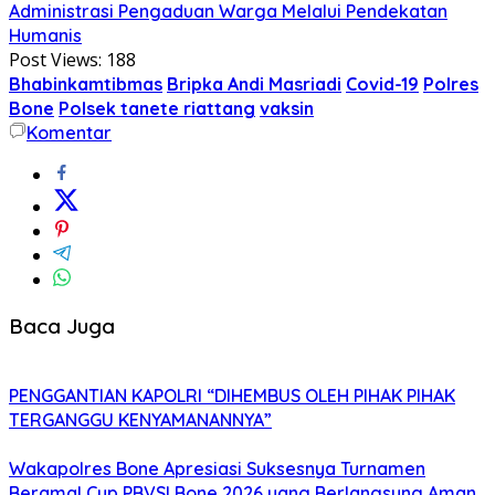
Administrasi Pengaduan Warga Melalui Pendekatan
Humanis
Post Views:
188
Bhabinkamtibmas
Bripka Andi Masriadi
Covid-19
Polres
Bone
Polsek tanete riattang
vaksin
Komentar
Baca Juga
PENGGANTIAN KAPOLRI “DIHEMBUS OLEH PIHAK PIHAK
TERGANGGU KENYAMANANNYA”
Wakapolres Bone Apresiasi Suksesnya Turnamen
Beramal Cup PBVSI Bone 2026 yang Berlangsung Aman