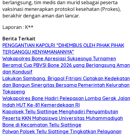
berlangsung, tim medis dan murid sebagai peserta
vaksinasi menerapkan protokol kesehatan (Prokes),
berakhir dengan aman dan lancar.
Laporan : K**
Berita Terkait
PENGGANTIAN KAPOLRI “DIHEMBUS OLEH PIHAK PIHAK
TERGANGGU KENYAMANANNYA”
Wakapolres Bone Apresiasi Suksesnya Turnamen
Beramal Cup PBVSI Bone 2026 yang Berlangsung Aman
dan Kondusif
Lakukan Sambang, Brigpol Fitriani Ciptakan Kedekatan
dan Bangun Sinergitas Bersama Pemerintah Kelurahan
Tokaseng
Wakapolres Bone Hadiri Pelepasan Lomba Gerak Jalan
Indah HUT Ke-81 Kemerdekaan RI
Kapolsek Tellu Siattinge Menghadiri Penyambutan
Peserta KKN Mahasiswa Universitas Muhammadiyah
Bone di Kecamatan Tellu Siattinge
Polwan Polsek Tellu Siattinge Tingkatkan Pelayanan