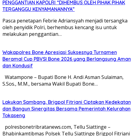
PENGGANTIAN KAPOLRI “DIHEMBUS OLEH PIHAK PIHAK
TERGANGGU KENYAMANANNYA”
Pasca penetapan Febrie Adriansyah menjadi tersangka
oleh penyidik Polri, berhembus kencang isu untuk
melakukan penggantian…
Wakapolres Bone Apresiasi Suksesnya Turnamen
Beramal Cup PBVSI Bone 2026 yang Berlangsung Aman
dan Kondusif
Watampone – Bupati Bone H. Andi Asman Sulaiman,
S.Sos., M.M., bersama Wakil Bupati Bone…
Lakukan Sambang, Brigpol Fitriani Ciptakan Kedekatan
dan Bangun Sinergitas Bersama Pemerintah Kelurahan
Tokaseng
polresbonetribratanews.com, Tellu Siattinge –
Bhabinkamtibmas Polsek Tellu Siattinge Brigpol Fitriani