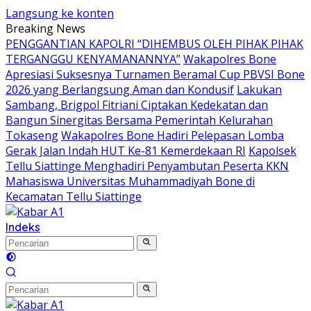
Langsung ke konten
Breaking News
PENGGANTIAN KAPOLRI “DIHEMBUS OLEH PIHAK PIHAK
TERGANGGU KENYAMANANNYA”
Wakapolres Bone
Apresiasi Suksesnya Turnamen Beramal Cup PBVSI Bone
2026 yang Berlangsung Aman dan Kondusif
Lakukan
Sambang, Brigpol Fitriani Ciptakan Kedekatan dan
Bangun Sinergitas Bersama Pemerintah Kelurahan
Tokaseng
Wakapolres Bone Hadiri Pelepasan Lomba
Gerak Jalan Indah HUT Ke-81 Kemerdekaan RI
Kapolsek
Tellu Siattinge Menghadiri Penyambutan Peserta KKN
Mahasiswa Universitas Muhammadiyah Bone di
Kecamatan Tellu Siattinge
Indeks