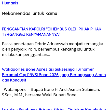
Humanis
Rekomendasi untuk kamu
PENGGANTIAN KAPOLRI “DIHEMBUS OLEH PIHAK PIHAK
TERGANGGU KENYAMANANNYA”
Pasca penetapan Febrie Adriansyah menjadi tersangka
oleh penyidik Polri, berhembus kencang isu untuk
melakukan penggantian…
Wakapolres Bone Apresiasi Suksesnya Turnamen
Beramal Cup PBVSI Bone 2026 yang Berlangsung Aman
dan Kondusif
Watampone – Bupati Bone H. Andi Asman Sulaiman,
S.Sos., M.M., bersama Wakil Bupati Bone…
Lakukan Sambang, Brigpol Fitriani Ciptakan Kedekatan