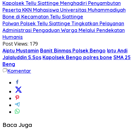
Kapolsek Tellu Siattinge Menghadiri Penyambutan
Peserta KKN Mahasiswa Universitas Muhammadiyah
Bone di Kecamatan Tellu Siattinge
Polwan Polsek Tellu Siattinge Tingkatkan Pelayanan
Administrasi Pengaduan Warga Melalui Pendekatan
Humanis
Post Views:
179
Aiptu Mustamin
Banit Binmas Polsek Bengo
Iptu Andi
Jalaluddin S.Sos
Kapolsek Bengo polres bone
SMA 25
Beng
Komentar
Baca Juga