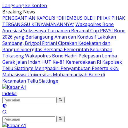
Langsung ke konten
Breaking News
PENGGANTIAN KAPOLRI “DIHEMBUS OLEH PIHAK PIHAK
TERGANGGU KENYAMANANNYA”
Wakapolres Bone
Apresiasi Suksesnya Turnamen Beramal Cup PBVSI Bone
2026 yang Berlangsung Aman dan Kondusif
Lakukan
Sambang, Brigpol Fitriani Ciptakan Kedekatan dan
Bangun Sinergitas Bersama Pemerintah Kelurahan
Tokaseng
Wakapolres Bone Hadiri Pelepasan Lomba
Gerak Jalan Indah HUT Ke-81 Kemerdekaan RI
Kapolsek
Tellu Siattinge Menghadiri Penyambutan Peserta KKN
Mahasiswa Universitas Muhammadiyah Bone di
Kecamatan Tellu Siattinge
Indeks