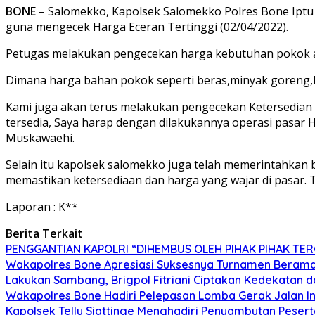
BONE
– Salomekko, Kapolsek Salomekko Polres Bone Ipt
guna mengecek Harga Eceran Tertinggi (02/04/2022).
Petugas melakukan pengecekan harga kebutuhan pokok an
Dimana harga bahan pokok seperti beras,minyak goreng,baw
Kami juga akan terus melakukan pengecekan Ketersedian
tersedia, Saya harap dengan dilakukannya operasi pasar H
Muskawaehi.
Selain itu kapolsek salomekko juga telah memerintahkan
memastikan ketersediaan dan harga yang wajar di pasar.
Laporan : K**
Berita Terkait
PENGGANTIAN KAPOLRI “DIHEMBUS OLEH PIHAK PIHAK T
Wakapolres Bone Apresiasi Suksesnya Turnamen Berama
Lakukan Sambang, Brigpol Fitriani Ciptakan Kedekatan 
Wakapolres Bone Hadiri Pelepasan Lomba Gerak Jalan I
Kapolsek Tellu Siattinge Menghadiri Penyambutan Peser