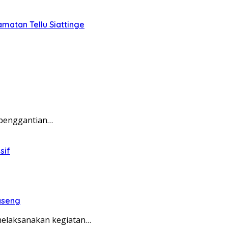
matan Tellu Siattinge
 penggantian…
sif
aseng
 melaksanakan kegiatan…