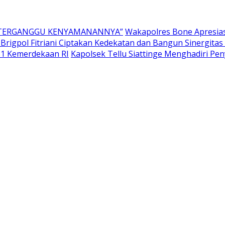
K TERGANGGU KENYAMANANNYA”
Wakapolres Bone Apresia
Brigpol Fitriani Ciptakan Kedekatan dan Bangun Sinergit
81 Kemerdekaan RI
Kapolsek Tellu Siattinge Menghadiri P