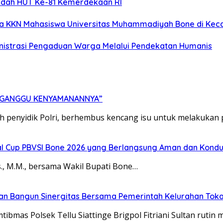
ndah HUT Ke-81 Kemerdekaan RI
ta KKN Mahasiswa Universitas Muhammadiyah Bone di Keca
ministrasi Pengaduan Warga Melalui Pendekatan Humanis
ERGANGGU KENYAMANANNYA”
eh penyidik Polri, berhembus kencang isu untuk melakukan
l Cup PBVSI Bone 2026 yang Berlangsung Aman dan Kondu
, M.M., bersama Wakil Bupati Bone…
dan Bangun Sinergitas Bersama Pemerintah Kelurahan Tok
ibmas Polsek Tellu Siattinge Brigpol Fitriani Sultan rutin