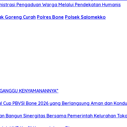
ministrasi Pengaduan Warga Melalui Pendekatan Humanis
ak Goreng Curah
Polres Bone
Polsek Salomekko
ERGANGGU KENYAMANANNYA”
l Cup PBVSI Bone 2026 yang Berlangsung Aman dan Kondu
dan Bangun Sinergitas Bersama Pemerintah Kelurahan Tok