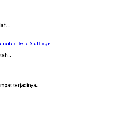
dah…
matan Tellu Siattinge
ntah…
empat terjadinya…