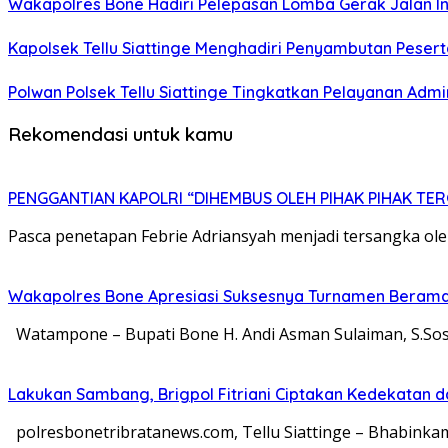
Wakapolres Bone Hadiri Pelepasan Lomba Gerak Jalan I
Kapolsek Tellu Siattinge Menghadiri Penyambutan Peser
Polwan Polsek Tellu Siattinge Tingkatkan Pelayanan Ad
Rekomendasi untuk kamu
PENGGANTIAN KAPOLRI “DIHEMBUS OLEH PIHAK PIHAK T
Pasca penetapan Febrie Adriansyah menjadi tersangka ol
Wakapolres Bone Apresiasi Suksesnya Turnamen Berama
Watampone – Bupati Bone H. Andi Asman Sulaiman, S.Sos.
Lakukan Sambang, Brigpol Fitriani Ciptakan Kedekatan 
polresbonetribratanews.com, Tellu Siattinge – Bhabinkamt