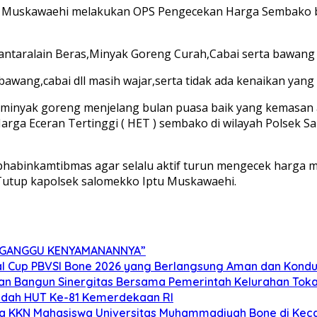
u Muskawaehi melakukan OPS Pengecekan Harga Sembako be
taralain Beras,Minyak Goreng Curah,Cabai serta bawang y
ang,cabai dll masih wajar,serta tidak ada kenaikan yang s
 minyak goreng menjelang bulan puasa baik yang kemasan 
arga Eceran Tertinggi ( HET ) sembako di wilayah Polsek Sa
 bhabinkamtibmas agar selalu aktif turun mengecek harga 
 Tutup kapolsek salomekko Iptu Muskawaehi.
ERGANGGU KENYAMANANNYA”
l Cup PBVSI Bone 2026 yang Berlangsung Aman dan Kondu
dan Bangun Sinergitas Bersama Pemerintah Kelurahan Tok
ndah HUT Ke-81 Kemerdekaan RI
ta KKN Mahasiswa Universitas Muhammadiyah Bone di Keca