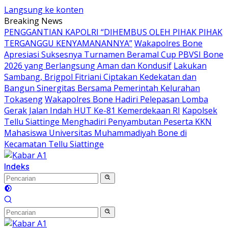
Langsung ke konten
Breaking News
PENGGANTIAN KAPOLRI “DIHEMBUS OLEH PIHAK PIHAK
TERGANGGU KENYAMANANNYA”
Wakapolres Bone
Apresiasi Suksesnya Turnamen Beramal Cup PBVSI Bone
2026 yang Berlangsung Aman dan Kondusif
Lakukan
Sambang, Brigpol Fitriani Ciptakan Kedekatan dan
Bangun Sinergitas Bersama Pemerintah Kelurahan
Tokaseng
Wakapolres Bone Hadiri Pelepasan Lomba
Gerak Jalan Indah HUT Ke-81 Kemerdekaan RI
Kapolsek
Tellu Siattinge Menghadiri Penyambutan Peserta KKN
Mahasiswa Universitas Muhammadiyah Bone di
Kecamatan Tellu Siattinge
Indeks