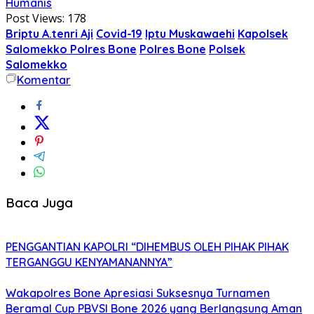
Humanis
Post Views:
178
Briptu A.tenri Aji
Covid-19
Iptu Muskawaehi
Kapolsek
Salomekko Polres Bone
Polres Bone
Polsek
Salomekko
Komentar
Baca Juga
PENGGANTIAN KAPOLRI “DIHEMBUS OLEH PIHAK PIHAK
TERGANGGU KENYAMANANNYA”
Wakapolres Bone Apresiasi Suksesnya Turnamen
Beramal Cup PBVSI Bone 2026 yang Berlangsung Aman