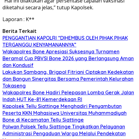
“Hal ini dilakukan agar persentase capaian vaksinasi
diketahui secara jelas,” tutup Kapolsek.
Laporan : K**
Berita Terkait
PENGGANTIAN KAPOLRI “DIHEMBUS OLEH PIHAK PIHAK
TERGANGGU KENYAMANANNYA”
Wakapolres Bone Apresiasi Suksesnya Turnamen
Beramal Cup PBVSI Bone 2026 yang Berlangsung Aman
dan Kondusif
Lakukan Sambang, Brigpol Fitriani Ciptakan Kedekatan
dan Bangun Sinergitas Bersama Pemerintah Kelurahan
Tokaseng
Wakapolres Bone Hadiri Pelepasan Lomba Gerak Jalan
Indah HUT Ke-81 Kemerdekaan RI
Kapolsek Tellu Siattinge Menghadiri Penyambutan
Peserta KKN Mahasiswa Universitas Muhammadiyah
Bone di Kecamatan Tellu Siattinge
Polwan Polsek Tellu Siattinge Tingkatkan Pelayanan
Administrasi Pengaduan Warga Melalui Pendekatan