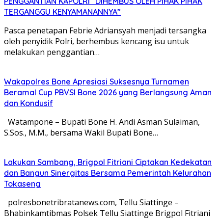
PENGGANTIAN KAPOLRI “DIHEMBUS OLEH PIHAK PIHAK
TERGANGGU KENYAMANANNYA”
Pasca penetapan Febrie Adriansyah menjadi tersangka
oleh penyidik Polri, berhembus kencang isu untuk
melakukan penggantian…
Wakapolres Bone Apresiasi Suksesnya Turnamen
Beramal Cup PBVSI Bone 2026 yang Berlangsung Aman
dan Kondusif
Watampone – Bupati Bone H. Andi Asman Sulaiman,
S.Sos., M.M., bersama Wakil Bupati Bone…
Lakukan Sambang, Brigpol Fitriani Ciptakan Kedekatan
dan Bangun Sinergitas Bersama Pemerintah Kelurahan
Tokaseng
polresbonetribratanews.com, Tellu Siattinge –
Bhabinkamtibmas Polsek Tellu Siattinge Brigpol Fitriani