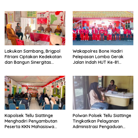
KENYAMANANNYA”
2026 yang Berlangsung
Aman dan Kondusif
Lakukan Sambang, Brigpol
Wakapolres Bone Hadiri
Fitriani Ciptakan Kedekatan
Pelepasan Lomba Gerak
dan Bangun Sinergitas
Jalan Indah HUT Ke-81
Bersama Pemerintah
Kemerdekaan RI
Kelurahan Tokaseng
Kapolsek Tellu Siattinge
Polwan Polsek Tellu Siattinge
Menghadiri Penyambutan
Tingkatkan Pelayanan
Peserta KKN Mahasiswa
Administrasi Pengaduan
Universitas Muhammadiyah
Warga Melalui Pendekatan
Bone di Kecamatan Tellu
Humanis