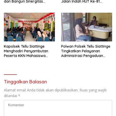
dan Bangun Sinergitas
Jalan Indah HUT Ke-81
Bersama Pemerintah
Kemerdekaan RI
Kelurahan Tokaseng
Kapolsek Tellu Siattinge
Polwan Polsek Tellu Siattinge
Menghadiri Penyambutan
Tingkatkan Pelayanan
Peserta KKN Mahasiswa
Administrasi Pengaduan
Universitas Muhammadiyah
Warga Melalui Pendekatan
Bone di Kecamatan Tellu
Humanis
Siattinge
Tinggalkan Balasan
Alamat email Anda tidak akan dipublikasikan.
Ruas yang wajib
ditandai
*