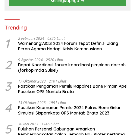
Selengkapnya
Trending
1
2 Februari 2024
6325 Lihat
Wamenang:AICIS 2024 Forum Tepat Definisi Ulang
Peran Agama Hadapi Krisis Kemanusiaan
2
9 Agustus 2024
2520 Lihat
Rapat Koordinasi forum koordinasi pimpinan daerah
(forkopimda Sulsel)
3
17 Oktober 2023
2101 Lihat
Pastikan Pengaman Pemilu Kapolres Bone Pimpin Apel
Pasukan OPS Mantab Brata
4
13 Oktober 2023
1991 Lihat
Pastikan Keamanan Pemilu 2024 Polres Bone Gelar
Simulasi Sispamkota OPS Mantab Brata 2023
5
30 Mei 2023
1746 Lihat
Puluhan Personel Gabungan Amankan
Pemberangkatan Calon Jemaah Haji Kloter pertama