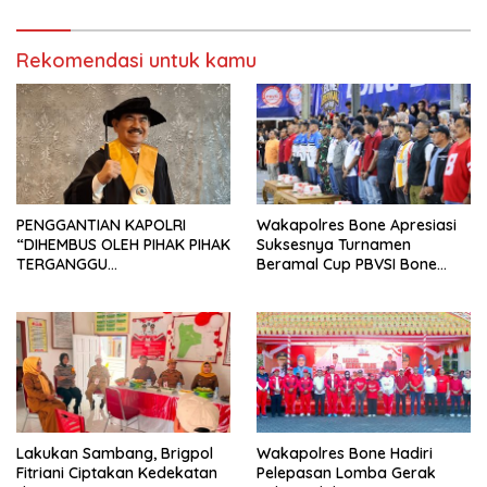
Siattinge
Rekomendasi untuk kamu
PENGGANTIAN KAPOLRI
Wakapolres Bone Apresiasi
“DIHEMBUS OLEH PIHAK PIHAK
Suksesnya Turnamen
TERGANGGU
Beramal Cup PBVSI Bone
KENYAMANANNYA”
2026 yang Berlangsung
Aman dan Kondusif
Lakukan Sambang, Brigpol
Wakapolres Bone Hadiri
Fitriani Ciptakan Kedekatan
Pelepasan Lomba Gerak