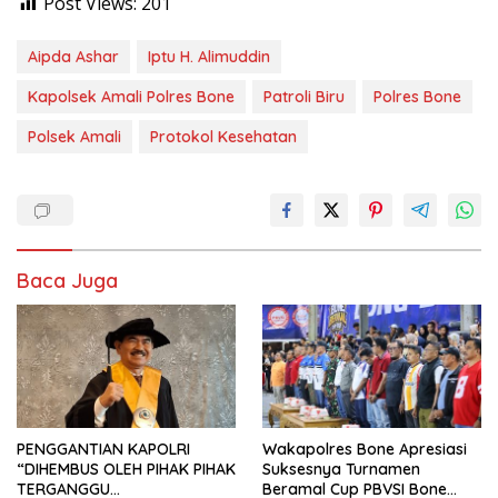
Post Views:
201
Aipda Ashar
Iptu H. Alimuddin
Kapolsek Amali Polres Bone
Patroli Biru
Polres Bone
Polsek Amali
Protokol Kesehatan
Baca Juga
PENGGANTIAN KAPOLRI
Wakapolres Bone Apresiasi
“DIHEMBUS OLEH PIHAK PIHAK
Suksesnya Turnamen
TERGANGGU
Beramal Cup PBVSI Bone