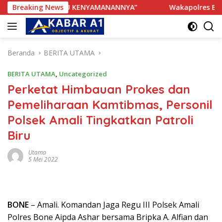
Langsung
 TERGANGGU KENYAMANANNYA”
Breaking News
Wakapolres Bone Apresia
ke
konten
Beranda
BERITA UTAMA
BERITA UTAMA
,
Uncategorized
Perketat Himbauan Prokes dan
Pemeliharaan Kamtibmas, Personil
Polsek Amali Tingkatkan Patroli
Biru
Utama
5 Mei 2022
BONE
– Amali. Komandan Jaga Regu III Polsek Amali
Polres Bone Aipda Ashar bersama Bripka A. Alfian dan