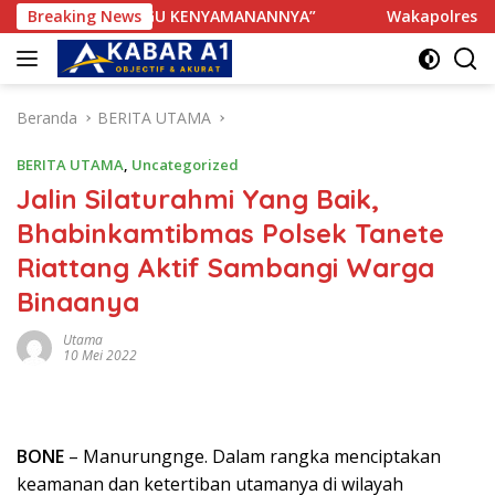
Langsung
K TERGANGGU KENYAMANANNYA”
Breaking News
Wakapolres Bone Apresi
ke
konten
Beranda
BERITA UTAMA
BERITA UTAMA
,
Uncategorized
Jalin Silaturahmi Yang Baik,
Bhabinkamtibmas Polsek Tanete
Riattang Aktif Sambangi Warga
Binaanya
Utama
10 Mei 2022
BONE
– Manurungnge. Dalam rangka menciptakan
keamanan dan ketertiban utamanya di wilayah