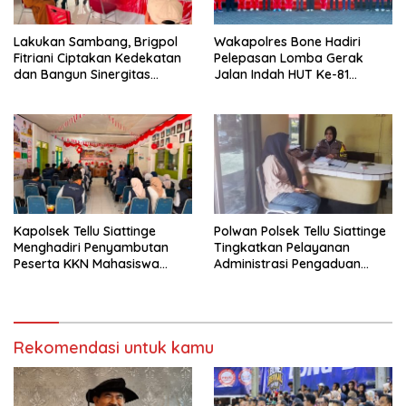
Lakukan Sambang, Brigpol
Wakapolres Bone Hadiri
Fitriani Ciptakan Kedekatan
Pelepasan Lomba Gerak
dan Bangun Sinergitas
Jalan Indah HUT Ke-81
Bersama Pemerintah
Kemerdekaan RI
Kelurahan Tokaseng
Kapolsek Tellu Siattinge
Polwan Polsek Tellu Siattinge
Menghadiri Penyambutan
Tingkatkan Pelayanan
Peserta KKN Mahasiswa
Administrasi Pengaduan
Universitas Muhammadiyah
Warga Melalui Pendekatan
Bone di Kecamatan Tellu
Humanis
Siattinge
Rekomendasi untuk kamu