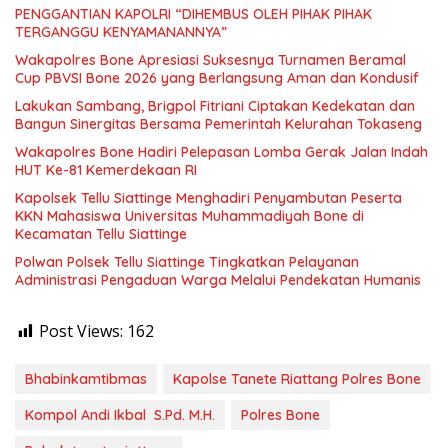
PENGGANTIAN KAPOLRI “DIHEMBUS OLEH PIHAK PIHAK
TERGANGGU KENYAMANANNYA”
Wakapolres Bone Apresiasi Suksesnya Turnamen Beramal
Cup PBVSI Bone 2026 yang Berlangsung Aman dan Kondusif
Lakukan Sambang, Brigpol Fitriani Ciptakan Kedekatan dan
Bangun Sinergitas Bersama Pemerintah Kelurahan Tokaseng
Wakapolres Bone Hadiri Pelepasan Lomba Gerak Jalan Indah
HUT Ke-81 Kemerdekaan RI
Kapolsek Tellu Siattinge Menghadiri Penyambutan Peserta
KKN Mahasiswa Universitas Muhammadiyah Bone di
Kecamatan Tellu Siattinge
Polwan Polsek Tellu Siattinge Tingkatkan Pelayanan
Administrasi Pengaduan Warga Melalui Pendekatan Humanis
Post Views:
162
Bhabinkamtibmas
Kapolse Tanete Riattang Polres Bone
Kompol Andi Ikbal S.Pd. M.H.
Polres Bone