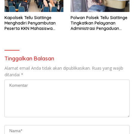
Kapolsek Tellu Siattinge
Polwan Polsek Tellu Siattinge
Menghadiri Penyambutan
Tingkatkan Pelayanan
Peserta KKN Mahasiswa
Administrasi Pengaduan
Universitas Muhammadiyah
Warga Melalui Pendekatan
Bone di Kecamatan Tellu
Humanis
Siattinge
Tinggalkan Balasan
Alamat email Anda tidak akan dipublikasikan.
Ruas yang wajib
ditandai
*