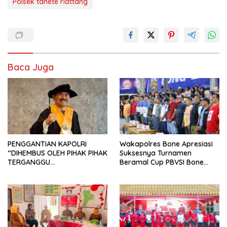
Polsek tanete riattang
Baca Juga
PENGGANTIAN KAPOLRI
Wakapolres Bone Apresiasi
“DIHEMBUS OLEH PIHAK PIHAK
Suksesnya Turnamen
TERGANGGU
Beramal Cup PBVSI Bone
KENYAMANANNYA”
2026 yang Berlangsung
Aman dan Kondusif