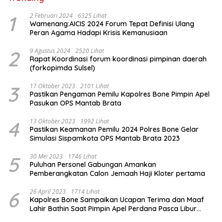
1
2 Februari 2024
6325 Lihat
Wamenang:AICIS 2024 Forum Tepat Definisi Ulang
Peran Agama Hadapi Krisis Kemanusiaan
2
9 Agustus 2024
2520 Lihat
Rapat Koordinasi forum koordinasi pimpinan daerah
(forkopimda Sulsel)
3
17 Oktober 2023
2101 Lihat
Pastikan Pengaman Pemilu Kapolres Bone Pimpin Apel
Pasukan OPS Mantab Brata
4
13 Oktober 2023
1992 Lihat
Pastikan Keamanan Pemilu 2024 Polres Bone Gelar
Simulasi Sispamkota OPS Mantab Brata 2023
5
30 Mei 2023
1746 Lihat
Puluhan Personel Gabungan Amankan
Pemberangkatan Calon Jemaah Haji Kloter pertama
6
26 April 2023
1714 Lihat
Kapolres Bone Sampaikan Ucapan Terima dan Maaf
Lahir Bathin Saat Pimpin Apel Perdana Pasca Libur
Lebaran