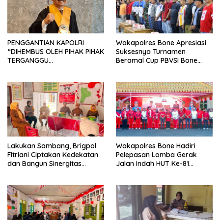
PENGGANTIAN KAPOLRI
Wakapolres Bone Apresiasi
“DIHEMBUS OLEH PIHAK PIHAK
Suksesnya Turnamen
TERGANGGU
Beramal Cup PBVSI Bone
KENYAMANANNYA”
2026 yang Berlangsung
Aman dan Kondusif
Lakukan Sambang, Brigpol
Wakapolres Bone Hadiri
Fitriani Ciptakan Kedekatan
Pelepasan Lomba Gerak
dan Bangun Sinergitas
Jalan Indah HUT Ke-81
Bersama Pemerintah
Kemerdekaan RI
Kelurahan Tokaseng