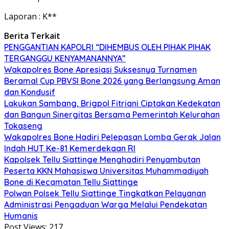
Laporan : K**
Berita Terkait
PENGGANTIAN KAPOLRI “DIHEMBUS OLEH PIHAK PIHAK
TERGANGGU KENYAMANANNYA”
Wakapolres Bone Apresiasi Suksesnya Turnamen
Beramal Cup PBVSI Bone 2026 yang Berlangsung Aman
dan Kondusif
Lakukan Sambang, Brigpol Fitriani Ciptakan Kedekatan
dan Bangun Sinergitas Bersama Pemerintah Kelurahan
Tokaseng
Wakapolres Bone Hadiri Pelepasan Lomba Gerak Jalan
Indah HUT Ke-81 Kemerdekaan RI
Kapolsek Tellu Siattinge Menghadiri Penyambutan
Peserta KKN Mahasiswa Universitas Muhammadiyah
Bone di Kecamatan Tellu Siattinge
Polwan Polsek Tellu Siattinge Tingkatkan Pelayanan
Administrasi Pengaduan Warga Melalui Pendekatan
Humanis
Post Views:
217