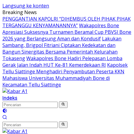
Langsung ke konten
Breaking News
PENGGANTIAN KAPOLRI “DIHEMBUS OLEH PIHAK PIHAK
TERGANGGU KENYAMANANNYA”
Wakapolres Bone
Apresiasi Suksesnya Turnamen Beramal Cup PBVSI Bone
2026 yang Berlangsung Aman dan Kondusif
Lakukan
Sambang, Brigpol Fitriani Ciptakan Kedekatan dan
Bangun Sinergitas Bersama Pemerintah Kelurahan
Tokaseng
Wakapolres Bone Hadiri Pelepasan Lomba
Gerak Jalan Indah HUT Ke-81 Kemerdekaan RI
Kapolsek
Tellu Siattinge Menghadiri Penyambutan Peserta KKN
Mahasiswa Universitas Muhammadiyah Bone di
Kecamatan Tellu Siattinge
Indeks