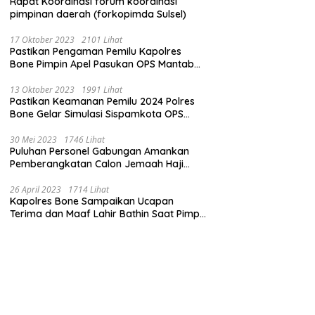
Rapat Koordinasi forum koordinasi
pimpinan daerah (forkopimda Sulsel)
17 Oktober 2023
2101 Lihat
Pastikan Pengaman Pemilu Kapolres
Bone Pimpin Apel Pasukan OPS Mantab
Brata
13 Oktober 2023
1991 Lihat
Pastikan Keamanan Pemilu 2024 Polres
Bone Gelar Simulasi Sispamkota OPS
Mantab Brata 2023
30 Mei 2023
1746 Lihat
Puluhan Personel Gabungan Amankan
Pemberangkatan Calon Jemaah Haji
Kloter pertama
26 April 2023
1714 Lihat
Kapolres Bone Sampaikan Ucapan
Terima dan Maaf Lahir Bathin Saat Pimpin
Apel Perdana Pasca Libur Lebaran