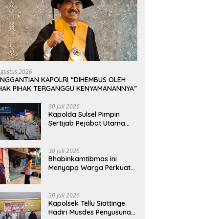
Agustus 2026
ENGGANTIAN KAPOLRI “DIHEMBUS OLEH
IHAK PIHAK TERGANGGU KENYAMANANNYA”
30 Juli 2026
Kapolda Sulsel Pimpin
Sertijab Pejabat Utama
dan Kapolres Jajaran
Serta Lantik Karolog dan
Kapolresta Gowa
30 Juli 2026
Bhabinkamtibmas ini
Menyapa Warga Perkuat
Upaya Menjaga
Keamanan Lingkungan
30 Juli 2026
Kapolsek Tellu Siattinge
Hadiri Musdes Penyusunan