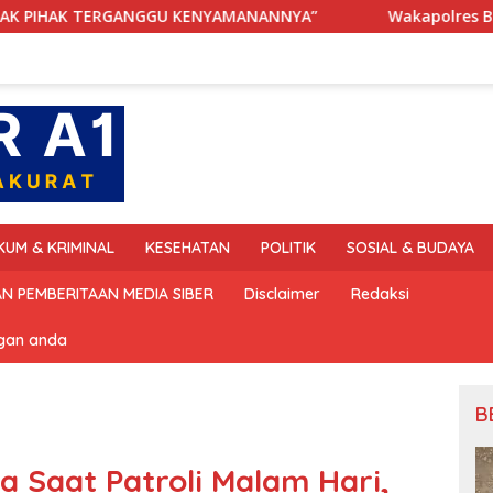
ERGANGGU KENYAMANANNYA”
Wakapolres Bone Apresias
KUM & KRIMINAL
KESEHATAN
POLITIK
SOSIAL & BUDAYA
N PEMBERITAAN MEDIA SIBER
Disclaimer
Redaksi
ngan anda
B
Saat Patroli Malam Hari,