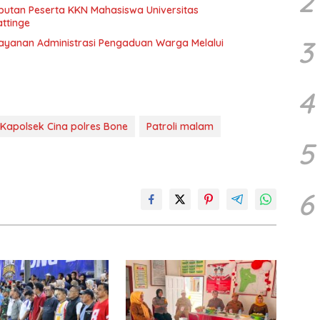
2
mbutan Peserta KKN Mahasiswa Universitas
ttinge
3
elayanan Administrasi Pengaduan Warga Melalui
4
Kapolsek Cina polres Bone
Patroli malam
5
6