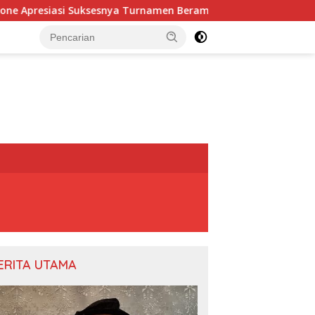
i Suksesnya Turnamen Beramal Cup PBVSI Bone 2026 yang Berl
ERITA UTAMA