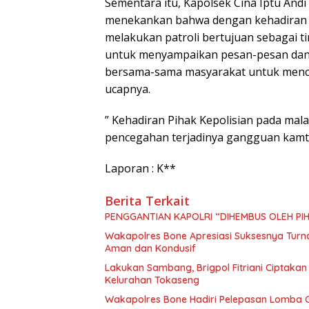
Sementara itu, Kapolsek Cina Iptu And
menekankan bahwa dengan kehadiran p
melakukan patroli bertujuan sebagai ti
untuk menyampaikan pesan-pesan dan
bersama-sama masyarakat untuk menc
ucapnya.
” Kehadiran Pihak Kepolisian pada mal
pencegahan terjadinya gangguan kamt
Laporan : K**
Berita Terkait
PENGGANTIAN KAPOLRI “DIHEMBUS OLEH P
Wakapolres Bone Apresiasi Suksesnya Tur
Aman dan Kondusif
Lakukan Sambang, Brigpol Fitriani Ciptaka
Kelurahan Tokaseng
Wakapolres Bone Hadiri Pelepasan Lomba G