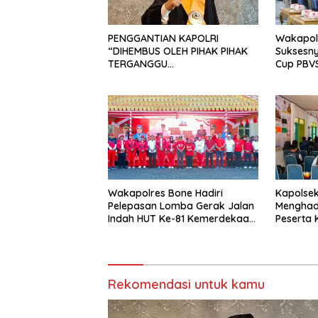
Wakapolr
PENGGANTIAN KAPOLRI
Suksesn
“DIHEMBUS OLEH PIHAK PIHAK
Cup PBVS
TERGANGGU
Berlang
KENYAMANANNYA”
Kondusif
Kapolsek 
Wakapolres Bone Hadiri
Menghad
Pelepasan Lomba Gerak Jalan
Peserta
Indah HUT Ke-81 Kemerdekaan
Univers
RI
Bone di 
Siattinge
Rekomendasi untuk kamu