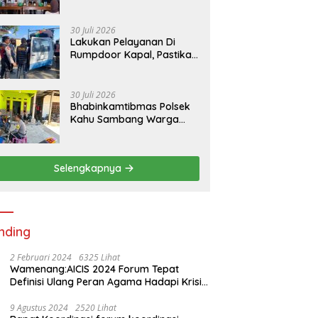
RKPDes di Desa Padaidi
30 Juli 2026
Lakukan Pelayanan Di
Rumpdoor Kapal, Pastikan
Proses Pemuatan Berjalan
Lancar
30 Juli 2026
Bhabinkamtibmas Polsek
Kahu Sambang Warga
Desa Binaan Wujudkan
Kemitraan
Selengkapnya
nding
2 Februari 2024
6325 Lihat
Wamenang:AICIS 2024 Forum Tepat
Definisi Ulang Peran Agama Hadapi Krisis
Kemanusiaan
9 Agustus 2024
2520 Lihat