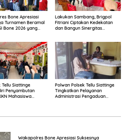
es Bone Apresiasi
Lakukan Sambang, Brigpol
ya Turnamen Beramal
Fitriani Ciptakan Kedekatan
I Bone 2026 yang
dan Bangun Sinergitas
sung Aman dan
Bersama Pemerintah
Kelurahan Tokaseng
Tellu Siattinge
Polwan Polsek Tellu Siattinge
iri Penyambutan
Tingkatkan Pelayanan
 KKN Mahasiswa
Administrasi Pengaduan
itas Muhammadiyah
Warga Melalui Pendekatan
Kecamatan Tellu
Humanis
Wakapolres Bone Apresiasi Suksesnya