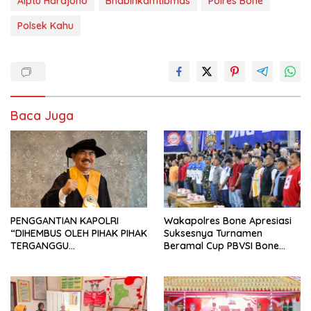
Aiptu Hardjono
Bhabinkamtibmas
Polres Bone
Polsek Kahu
Baca Juga
PENGGANTIAN KAPOLRI
Wakapolres Bone Apresiasi
“DIHEMBUS OLEH PIHAK PIHAK
Suksesnya Turnamen
TERGANGGU
Beramal Cup PBVSI Bone
KENYAMANANNYA”
2026 yang Berlangsung
Aman dan Kondusif