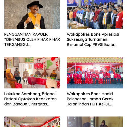
PENGGANTIAN KAPOLRI
Wakapolres Bone Apresiasi
“DIHEMBUS OLEH PIHAK PIHAK
Suksesnya Turnamen
TERGANGGU
Beramal Cup PBVSI Bone
KENYAMANANNYA”
2026 yang Berlangsung
Aman dan Kondusif
Lakukan Sambang, Brigpol
Wakapolres Bone Hadiri
Fitriani Ciptakan Kedekatan
Pelepasan Lomba Gerak
dan Bangun Sinergitas
Jalan Indah HUT Ke-81
Bersama Pemerintah
Kemerdekaan RI
Kelurahan Tokaseng