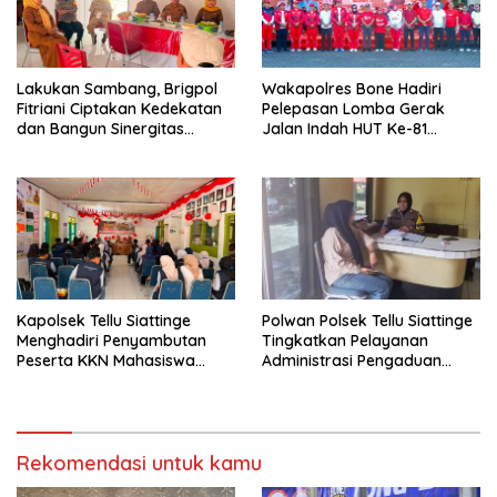
Lakukan Sambang, Brigpol
Wakapolres Bone Hadiri
Fitriani Ciptakan Kedekatan
Pelepasan Lomba Gerak
dan Bangun Sinergitas
Jalan Indah HUT Ke-81
Bersama Pemerintah
Kemerdekaan RI
Kelurahan Tokaseng
Kapolsek Tellu Siattinge
Polwan Polsek Tellu Siattinge
Menghadiri Penyambutan
Tingkatkan Pelayanan
Peserta KKN Mahasiswa
Administrasi Pengaduan
Universitas Muhammadiyah
Warga Melalui Pendekatan
Bone di Kecamatan Tellu
Humanis
Siattinge
Rekomendasi untuk kamu