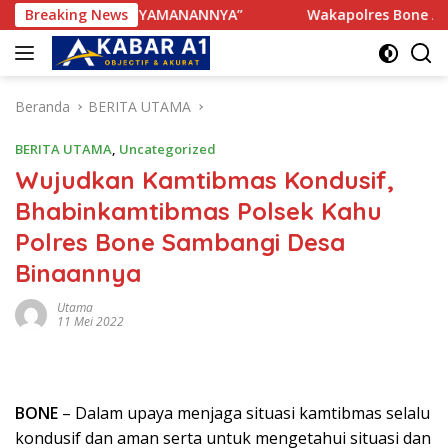
Langsung
GANGGU KENYAMANANNYA”
Breaking News
Wakapolres Bone Apresiasi S
ke
konten
Beranda
BERITA UTAMA
BERITA UTAMA
,
Uncategorized
Wujudkan Kamtibmas Kondusif,
Bhabinkamtibmas Polsek Kahu
Polres Bone Sambangi Desa
Binaannya
Utama
11 Mei 2022
BONE
– Dalam upaya menjaga situasi kamtibmas selalu
kondusif dan aman serta untuk mengetahui situasi dan