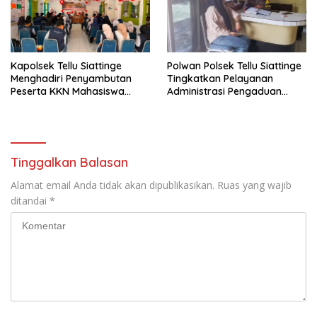
Kapolsek Tellu Siattinge
Polwan Polsek Tellu Siattinge
Menghadiri Penyambutan
Tingkatkan Pelayanan
Peserta KKN Mahasiswa
Administrasi Pengaduan
Universitas Muhammadiyah
Warga Melalui Pendekatan
Bone di Kecamatan Tellu
Humanis
Siattinge
Tinggalkan Balasan
Alamat email Anda tidak akan dipublikasikan.
Ruas yang wajib
ditandai
*