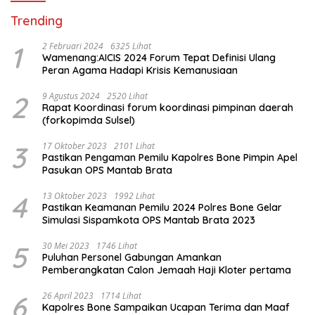
Trending
1
2 Februari 2024
6325 Lihat
Wamenang:AICIS 2024 Forum Tepat Definisi Ulang
Peran Agama Hadapi Krisis Kemanusiaan
2
9 Agustus 2024
2520 Lihat
Rapat Koordinasi forum koordinasi pimpinan daerah
(forkopimda Sulsel)
3
17 Oktober 2023
2101 Lihat
Pastikan Pengaman Pemilu Kapolres Bone Pimpin Apel
Pasukan OPS Mantab Brata
4
13 Oktober 2023
1992 Lihat
Pastikan Keamanan Pemilu 2024 Polres Bone Gelar
Simulasi Sispamkota OPS Mantab Brata 2023
5
30 Mei 2023
1746 Lihat
Puluhan Personel Gabungan Amankan
Pemberangkatan Calon Jemaah Haji Kloter pertama
6
26 April 2023
1714 Lihat
Kapolres Bone Sampaikan Ucapan Terima dan Maaf