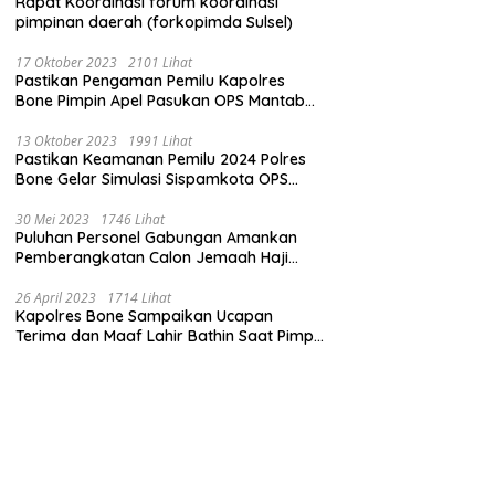
Rapat Koordinasi forum koordinasi
pimpinan daerah (forkopimda Sulsel)
17 Oktober 2023
2101 Lihat
Pastikan Pengaman Pemilu Kapolres
Bone Pimpin Apel Pasukan OPS Mantab
Brata
13 Oktober 2023
1991 Lihat
Pastikan Keamanan Pemilu 2024 Polres
Bone Gelar Simulasi Sispamkota OPS
Mantab Brata 2023
30 Mei 2023
1746 Lihat
Puluhan Personel Gabungan Amankan
Pemberangkatan Calon Jemaah Haji
Kloter pertama
26 April 2023
1714 Lihat
Kapolres Bone Sampaikan Ucapan
Terima dan Maaf Lahir Bathin Saat Pimpin
Apel Perdana Pasca Libur Lebaran