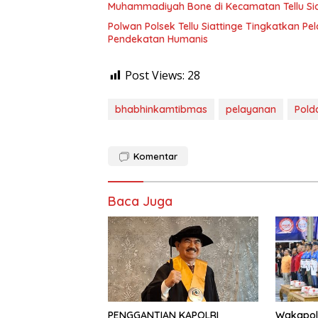
Muhammadiyah Bone di Kecamatan Tellu Sia
Polwan Polsek Tellu Siattinge Tingkatkan P
Pendekatan Humanis
Post Views:
28
bhabhinkamtibmas
pelayanan
Polda
Komentar
Baca Juga
PENGGANTIAN KAPOLRI
Wakapolr