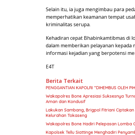
Selain itu, ia juga mengimbau para p
memperhatikan keamanan tempat usah
kriminalitas serupa.
Kehadiran cepat Bhabinkamtibmas di lo
dalam memberikan pelayanan kepada m
informasi kejadian yang berpotensi m
E4T
Berita Terkait
PENGGANTIAN KAPOLRI “DIHEMBUS OLEH P
Wakapolres Bone Apresiasi Suksesnya Tur
Aman dan Kondusif
Lakukan Sambang, Brigpol Fitriani Ciptaka
Kelurahan Tokaseng
Wakapolres Bone Hadiri Pelepasan Lomba G
Kapolsek Tellu Siattinge Menghadiri Penya