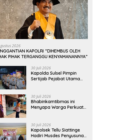
Agustus 2026
ENGGANTIAN KAPOLRI “DIHEMBUS OLEH
IHAK PIHAK TERGANGGU KENYAMANANNYA”
30 Juli 2026
Kapolda Sulsel Pimpin
Sertijab Pejabat Utama
dan Kapolres Jajaran
Serta Lantik Karolog dan
Kapolresta Gowa
30 Juli 2026
Bhabinkamtibmas ini
Menyapa Warga Perkuat
Upaya Menjaga
Keamanan Lingkungan
30 Juli 2026
Kapolsek Tellu Siattinge
Hadiri Musdes Penyusunan