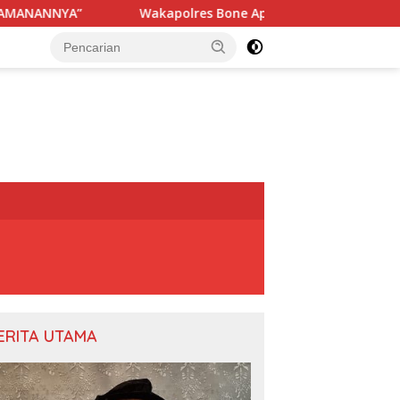
Wakapolres Bone Apresiasi Suksesnya Turnamen Beramal Cup P
ERITA UTAMA