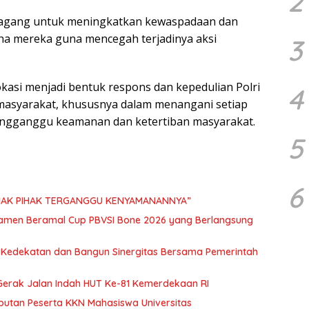
2
edagang untuk meningkatkan kewaspadaan dan
a mereka guna mencegah terjadinya aksi
3
kasi menjadi bentuk respons dan kepedulian Polri
4
asyarakat, khususnya dalam menangani setiap
engganggu keamanan dan ketertiban masyarakat.
5
6
IHAK PIHAK TERGANGGU KENYAMANANNYA”
namen Beramal Cup PBVSI Bone 2026 yang Berlangsung
n Kedekatan dan Bangun Sinergitas Bersama Pemerintah
erak Jalan Indah HUT Ke-81 Kemerdekaan RI
mbutan Peserta KKN Mahasiswa Universitas