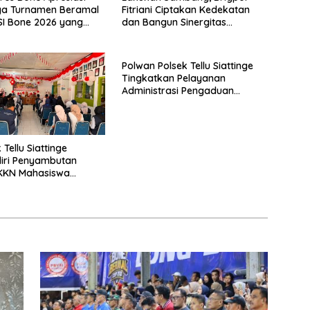
ya Turnamen Beramal
Fitriani Ciptakan Kedekatan
I Bone 2026 yang
dan Bangun Sinergitas
sung Aman dan
Bersama Pemerintah
Kelurahan Tokaseng
Polwan Polsek Tellu Siattinge
Tingkatkan Pelayanan
Administrasi Pengaduan
Warga Melalui Pendekatan
Humanis
Tellu Siattinge
iri Penyambutan
 KKN Mahasiswa
itas Muhammadiyah
Kecamatan Tellu