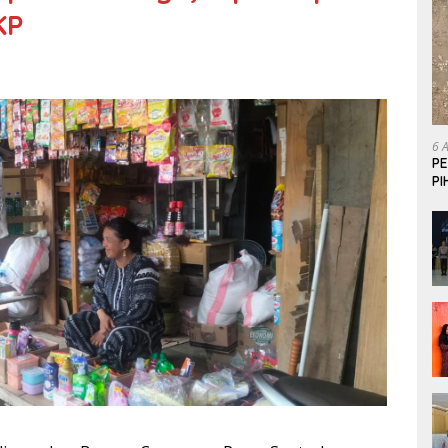
KP
6 
P
P