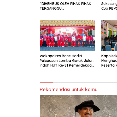
“DIHEMBUS OLEH PIHAK PIHAK
Suksesn
TERGANGGU
Cup PBVS
KENYAMANANNYA”
Berlang
Kondusif
Wakapolres Bone Hadiri
Kapolsek 
Pelepasan Lomba Gerak Jalan
Menghad
Indah HUT Ke-81 Kemerdekaan
Peserta
RI
Univers
Bone di 
Siattinge
Rekomendasi untuk kamu