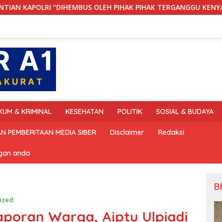
BUS OLEH PIHAK PIHAK TERGANGGU KENYAMANANNYA”
KUM & KRIMINAL
KESEHATAN
POLITIK
SOSIAL & BUDAYA
N PEMBERITAAN MEDIA SIBER
Disclaimer
Redaksi
ngan anda
B
ized
aporan Warga, Aiptu Ulpiadi