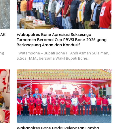
HAK
Wakapolres Bone Apresiasi Suksesnya
Turnamen Beramal Cup PBVSI Bone 2026 yang
Berlangsung Aman dan Kondusif
ang
Watampone – Bupati Bone H. Andi Asman Sulaiman,
S.Sos., M.M., bersama Wakil Bupati Bone…
Wakapolres Bone Hadiri Pelepasan Lomba