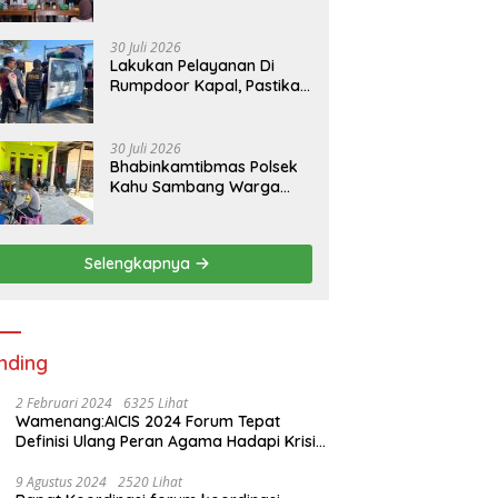
RKPDes di Desa Padaidi
30 Juli 2026
Lakukan Pelayanan Di
Rumpdoor Kapal, Pastikan
Proses Pemuatan Berjalan
Lancar
30 Juli 2026
Bhabinkamtibmas Polsek
Kahu Sambang Warga
Desa Binaan Wujudkan
Kemitraan
Selengkapnya
nding
2 Februari 2024
6325 Lihat
Wamenang:AICIS 2024 Forum Tepat
Definisi Ulang Peran Agama Hadapi Krisis
Kemanusiaan
9 Agustus 2024
2520 Lihat