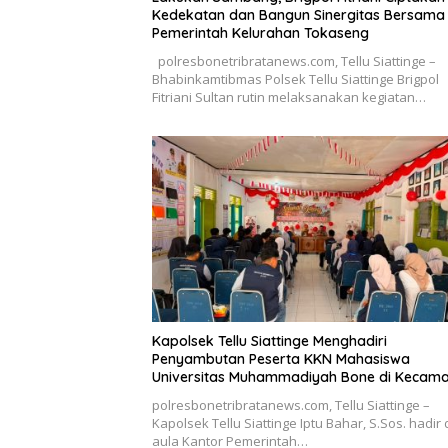
Kedekatan dan Bangun Sinergitas Bersama
Pemerintah Kelurahan Tokaseng
polresbonetribratanews.com, Tellu Siattinge –
Bhabinkamtibmas Polsek Tellu Siattinge Brigpol
Fitriani Sultan rutin melaksanakan kegiatan…
Kapolsek Tellu Siattinge Menghadiri
Penyambutan Peserta KKN Mahasiswa
Universitas Muhammadiyah Bone di Kecam
Tellu Siattinge
polresbonetribratanews.com, Tellu Siattinge –
Kapolsek Tellu Siattinge Iptu Bahar, S.Sos. hadir 
aula Kantor Pemerintah…