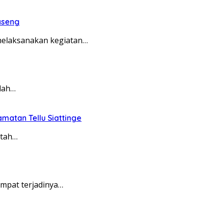
aseng
 melaksanakan kegiatan…
dah…
matan Tellu Siattinge
ntah…
empat terjadinya…