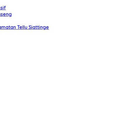
sif
aseng
matan Tellu Siattinge