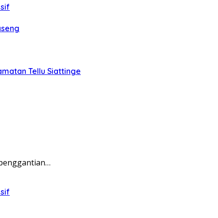
sif
aseng
matan Tellu Siattinge
 penggantian…
sif