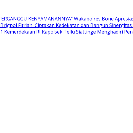
K TERGANGGU KENYAMANANNYA”
Wakapolres Bone Apresia
Brigpol Fitriani Ciptakan Kedekatan dan Bangun Sinergit
81 Kemerdekaan RI
Kapolsek Tellu Siattinge Menghadiri P