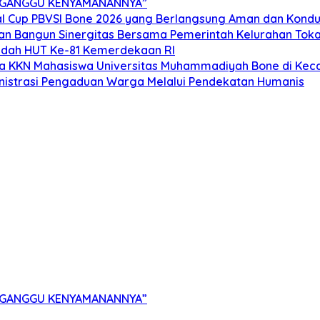
ERGANGGU KENYAMANANNYA”
l Cup PBVSI Bone 2026 yang Berlangsung Aman dan Kondu
dan Bangun Sinergitas Bersama Pemerintah Kelurahan Tok
ndah HUT Ke-81 Kemerdekaan RI
ta KKN Mahasiswa Universitas Muhammadiyah Bone di Keca
ministrasi Pengaduan Warga Melalui Pendekatan Humanis
ERGANGGU KENYAMANANNYA”