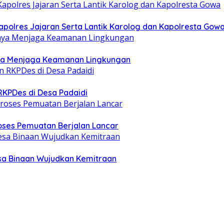
Kapolres Jajaran Serta Lantik Karolog dan Kapolresta Gow
ya Menjaga Keamanan Lingkungan
RKPDes di Desa Padaidi
oses Pemuatan Berjalan Lancar
a Binaan Wujudkan Kemitraan