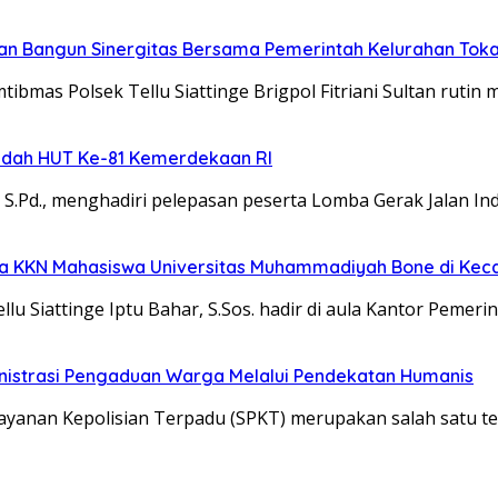
dan Bangun Sinergitas Bersama Pemerintah Kelurahan Tok
ibmas Polsek Tellu Siattinge Brigpol Fitriani Sultan rutin
ndah HUT Ke-81 Kemerdekaan RI
.Pd., menghadiri pelepasan peserta Lomba Gerak Jalan In
ta KKN Mahasiswa Universitas Muhammadiyah Bone di Keca
lu Siattinge Iptu Bahar, S.Sos. hadir di aula Kantor Pemeri
ministrasi Pengaduan Warga Melalui Pendekatan Humanis
layanan Kepolisian Terpadu (SPKT) merupakan salah satu t