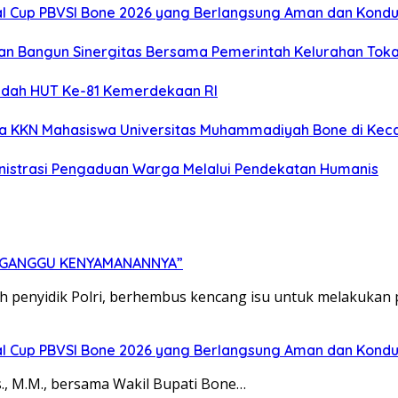
l Cup PBVSI Bone 2026 yang Berlangsung Aman dan Kondu
dan Bangun Sinergitas Bersama Pemerintah Kelurahan Tok
ndah HUT Ke-81 Kemerdekaan RI
ta KKN Mahasiswa Universitas Muhammadiyah Bone di Keca
ministrasi Pengaduan Warga Melalui Pendekatan Humanis
ERGANGGU KENYAMANANNYA”
eh penyidik Polri, berhembus kencang isu untuk melakukan
l Cup PBVSI Bone 2026 yang Berlangsung Aman dan Kondu
, M.M., bersama Wakil Bupati Bone…