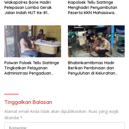
Wakapolres Bone Hadiri
Kapolsek Tellu Siattinge
Pelepasan Lomba Gerak
Menghadiri Penyambutan
Jalan Indah HUT Ke-81
Peserta KKN Mahasiswa
Kemerdekaan RI
Universitas Muhammadiyah
Bone di Kecamatan Tellu
Siattinge
Polwan Polsek Tellu Siattinge
Bhabinkamtibmas Hadir
Tingkatkan Pelayanan
Berikan Pembinaan dan
Administrasi Pengaduan
Penyuluhan di Kelurahan
Warga Melalui Pendekatan
Toro
Humanis
Tinggalkan Balasan
Alamat email Anda tidak akan dipublikasikan.
Ruas yang wajib
ditandai
*