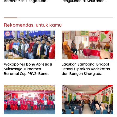
Administrasi Pengaduan
Penyuluhan di Kelurahan
Warga Melalui Pendekatan
Toro
Humanis
Rekomendasi untuk kamu
Wakapolres Bone Apresiasi
Lakukan Sambang, Brigpol
Suksesnya Turnamen
Fitriani Ciptakan Kedekatan
Beramal Cup PBVSI Bone
dan Bangun Sinergitas
2026 yang Berlangsung
Bersama Pemerintah
Aman dan Kondusif
Kelurahan Tokaseng