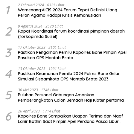
1
2 Februari 2024
6325 Lihat
Wamenang:AICIS 2024 Forum Tepat Definisi Ulang
Peran Agama Hadapi Krisis Kemanusiaan
2
9 Agustus 2024
2520 Lihat
Rapat Koordinasi forum koordinasi pimpinan daerah
(forkopimda Sulsel)
3
17 Oktober 2023
2101 Lihat
Pastikan Pengaman Pemilu Kapolres Bone Pimpin Apel
Pasukan OPS Mantab Brata
4
13 Oktober 2023
1991 Lihat
Pastikan Keamanan Pemilu 2024 Polres Bone Gelar
Simulasi Sispamkota OPS Mantab Brata 2023
5
30 Mei 2023
1746 Lihat
Puluhan Personel Gabungan Amankan
Pemberangkatan Calon Jemaah Haji Kloter pertama
6
26 April 2023
1714 Lihat
Kapolres Bone Sampaikan Ucapan Terima dan Maaf
Lahir Bathin Saat Pimpin Apel Perdana Pasca Libur
Lebaran