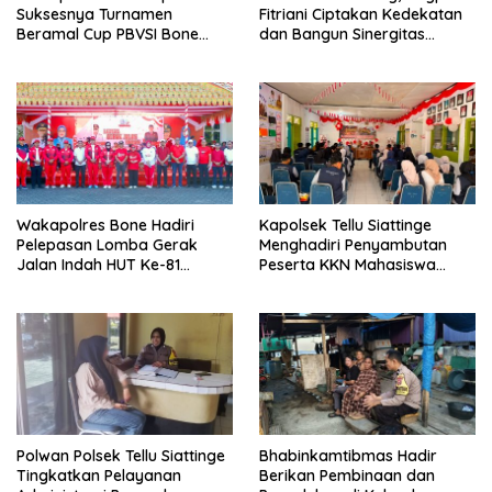
Suksesnya Turnamen
Fitriani Ciptakan Kedekatan
Beramal Cup PBVSI Bone
dan Bangun Sinergitas
2026 yang Berlangsung
Bersama Pemerintah
Aman dan Kondusif
Kelurahan Tokaseng
Wakapolres Bone Hadiri
Kapolsek Tellu Siattinge
Pelepasan Lomba Gerak
Menghadiri Penyambutan
Jalan Indah HUT Ke-81
Peserta KKN Mahasiswa
Kemerdekaan RI
Universitas Muhammadiyah
Bone di Kecamatan Tellu
Siattinge
Polwan Polsek Tellu Siattinge
Bhabinkamtibmas Hadir
Tingkatkan Pelayanan
Berikan Pembinaan dan