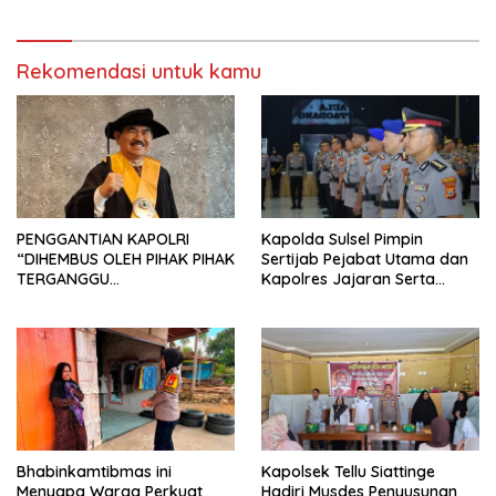
Rekomendasi untuk kamu
PENGGANTIAN KAPOLRI
Kapolda Sulsel Pimpin
“DIHEMBUS OLEH PIHAK PIHAK
Sertijab Pejabat Utama dan
TERGANGGU
Kapolres Jajaran Serta
KENYAMANANNYA”
Lantik Karolog dan
Kapolresta Gowa
Bhabinkamtibmas ini
Kapolsek Tellu Siattinge
Menyapa Warga Perkuat
Hadiri Musdes Penyusunan