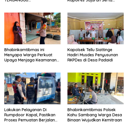
TERGANGGU
Kapolres Jajaran Serta
KENYAMANANNYA”
Lantik Karolog dan
Kapolresta Gowa
Bhabinkamtibmas ini
Kapolsek Tellu Siattinge
Menyapa Warga Perkuat
Hadiri Musdes Penyusunan
Upaya Menjaga Keamanan
RKPDes di Desa Padaidi
Lingkungan
Lakukan Pelayanan Di
Bhabinkamtibmas Polsek
Rumpdoor Kapal, Pastikan
Kahu Sambang Warga Desa
Proses Pemuatan Berjalan
Binaan Wujudkan Kemitraan
Lancar