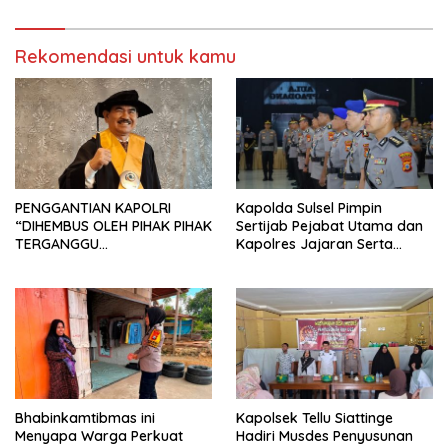
Rekomendasi untuk kamu
PENGGANTIAN KAPOLRI
Kapolda Sulsel Pimpin
“DIHEMBUS OLEH PIHAK PIHAK
Sertijab Pejabat Utama dan
TERGANGGU
Kapolres Jajaran Serta
KENYAMANANNYA”
Lantik Karolog dan
Kapolresta Gowa
Bhabinkamtibmas ini
Kapolsek Tellu Siattinge
Menyapa Warga Perkuat
Hadiri Musdes Penyusunan