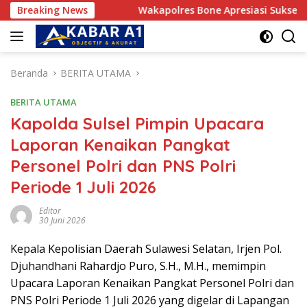
Langsung
NANNYA”
Breaking News
Wakapolres Bone Apresiasi Suksesnya Turnam
ke
konten
Beranda
BERITA UTAMA
BERITA UTAMA
Kapolda Sulsel Pimpin Upacara
Laporan Kenaikan Pangkat
Personel Polri dan PNS Polri
Periode 1 Juli 2026
Editor
30 Juni 2026
Kepala Kepolisian Daerah Sulawesi Selatan, Irjen Pol.
Djuhandhani Rahardjo Puro, S.H., M.H., memimpin
Upacara Laporan Kenaikan Pangkat Personel Polri dan
PNS Polri Periode 1 Juli 2026 yang digelar di Lapangan