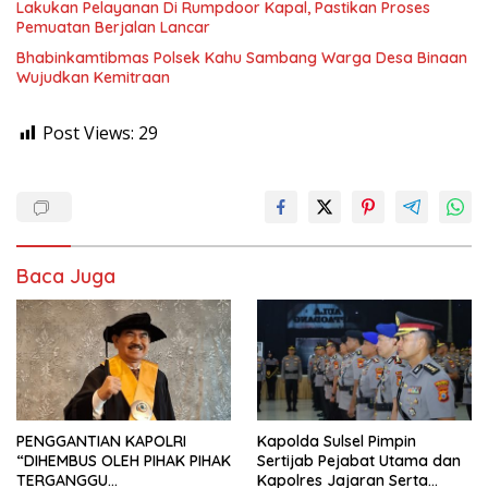
Lakukan Pelayanan Di Rumpdoor Kapal, Pastikan Proses
Pemuatan Berjalan Lancar
Bhabinkamtibmas Polsek Kahu Sambang Warga Desa Binaan
Wujudkan Kemitraan
Post Views:
29
Baca Juga
PENGGANTIAN KAPOLRI
Kapolda Sulsel Pimpin
“DIHEMBUS OLEH PIHAK PIHAK
Sertijab Pejabat Utama dan
TERGANGGU
Kapolres Jajaran Serta