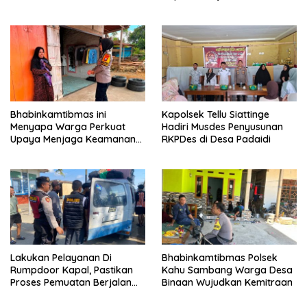
KENYAMANANNYA”
Lantik Karolog dan
Kapolresta Gowa
Bhabinkamtibmas ini
Kapolsek Tellu Siattinge
Menyapa Warga Perkuat
Hadiri Musdes Penyusunan
Upaya Menjaga Keamanan
RKPDes di Desa Padaidi
Lingkungan
Lakukan Pelayanan Di
Bhabinkamtibmas Polsek
Rumpdoor Kapal, Pastikan
Kahu Sambang Warga Desa
Proses Pemuatan Berjalan
Binaan Wujudkan Kemitraan
Lancar