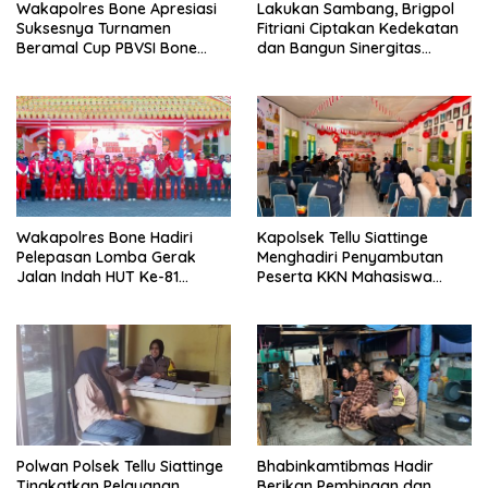
Wakapolres Bone Apresiasi
Lakukan Sambang, Brigpol
Suksesnya Turnamen
Fitriani Ciptakan Kedekatan
Beramal Cup PBVSI Bone
dan Bangun Sinergitas
2026 yang Berlangsung
Bersama Pemerintah
Aman dan Kondusif
Kelurahan Tokaseng
Wakapolres Bone Hadiri
Kapolsek Tellu Siattinge
Pelepasan Lomba Gerak
Menghadiri Penyambutan
Jalan Indah HUT Ke-81
Peserta KKN Mahasiswa
Kemerdekaan RI
Universitas Muhammadiyah
Bone di Kecamatan Tellu
Siattinge
Polwan Polsek Tellu Siattinge
Bhabinkamtibmas Hadir
Tingkatkan Pelayanan
Berikan Pembinaan dan