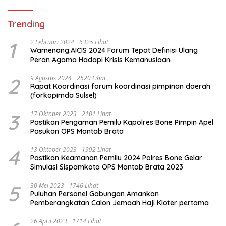
Trending
1
2 Februari 2024
6325 Lihat
Wamenang:AICIS 2024 Forum Tepat Definisi Ulang
Peran Agama Hadapi Krisis Kemanusiaan
2
9 Agustus 2024
2520 Lihat
Rapat Koordinasi forum koordinasi pimpinan daerah
(forkopimda Sulsel)
3
17 Oktober 2023
2101 Lihat
Pastikan Pengaman Pemilu Kapolres Bone Pimpin Apel
Pasukan OPS Mantab Brata
4
13 Oktober 2023
1992 Lihat
Pastikan Keamanan Pemilu 2024 Polres Bone Gelar
Simulasi Sispamkota OPS Mantab Brata 2023
5
30 Mei 2023
1746 Lihat
Puluhan Personel Gabungan Amankan
Pemberangkatan Calon Jemaah Haji Kloter pertama
26 April 2023
1714 Lihat