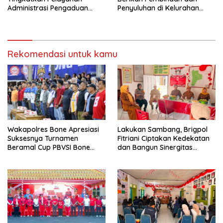
Administrasi Pengaduan
Penyuluhan di Kelurahan
Warga Melalui Pendekatan
Toro
Humanis
Rekomendasi untuk kamu
Wakapolres Bone Apresiasi
Lakukan Sambang, Brigpol
Suksesnya Turnamen
Fitriani Ciptakan Kedekatan
Beramal Cup PBVSI Bone
dan Bangun Sinergitas
2026 yang Berlangsung
Bersama Pemerintah
Aman dan Kondusif
Kelurahan Tokaseng