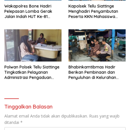
Wakapolres Bone Hadiri
Kapolsek Tellu Siattinge
Pelepasan Lomba Gerak
Menghadiri Penyambutan
Jalan Indah HUT Ke-81
Peserta KKN Mahasiswa
Kemerdekaan RI
Universitas Muhammadiyah
Bone di Kecamatan Tellu
Siattinge
Polwan Polsek Tellu Siattinge
Bhabinkamtibmas Hadir
Tingkatkan Pelayanan
Berikan Pembinaan dan
Administrasi Pengaduan
Penyuluhan di Kelurahan
Warga Melalui Pendekatan
Toro
Humanis
Tinggalkan Balasan
Alamat email Anda tidak akan dipublikasikan.
Ruas yang wajib
ditandai
*