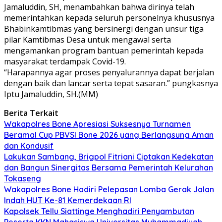
Jamaluddin, SH, menambahkan bahwa dirinya telah
memerintahkan kepada seluruh personelnya khususnya
Bhabinkamtibmas yang bersinergi dengan unsur tiga
pilar Kamtibmas Desa untuk mengawal serta
mengamankan program bantuan pemerintah kepada
masyarakat terdampak Covid-19.
“Harapannya agar proses penyalurannya dapat berjalan
dengan baik dan lancar serta tepat sasaran.” pungkasnya
Iptu Jamaluddin, SH.(MM)
Berita Terkait
Wakapolres Bone Apresiasi Suksesnya Turnamen
Beramal Cup PBVSI Bone 2026 yang Berlangsung Aman
dan Kondusif
Lakukan Sambang, Brigpol Fitriani Ciptakan Kedekatan
dan Bangun Sinergitas Bersama Pemerintah Kelurahan
Tokaseng
Wakapolres Bone Hadiri Pelepasan Lomba Gerak Jalan
Indah HUT Ke-81 Kemerdekaan RI
Kapolsek Tellu Siattinge Menghadiri Penyambutan
Peserta KKN Mahasiswa Universitas Muhammadiyah