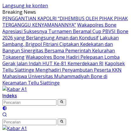
Langsung ke konten
Breaking News
PENGGANTIAN KAPOLRI “DIHEMBUS OLEH PIHAK PIHAK
TERGANGGU KENYAMANANNYA”
Wakapolres Bone
Apresiasi Suksesnya Turnamen Beramal Cup PBVSI Bone
2026 yang Berlangsung Aman dan Kondusif
Lakukan
Sambang, Brigpol Fitriani Ciptakan Kedekatan dan
Bangun Sinergitas Bersama Pemerintah Kelurahan
Tokaseng
Wakapolres Bone Hadiri Pelepasan Lomba
Gerak Jalan Indah HUT Ke-81 Kemerdekaan RI
Kapolsek
Tellu Siattinge Menghadiri Penyambutan Peserta KKN
Mahasiswa Universitas Muhammadiyah Bone di
Kecamatan Tellu Siattinge
Indeks