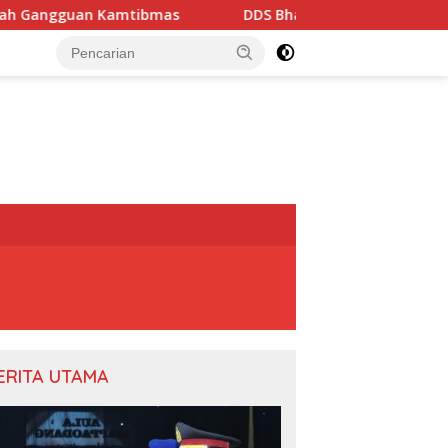
an Kamtibmas
DDS Bhabinkamtibmas, Aiptu Baso Halim
ERITA UTAMA