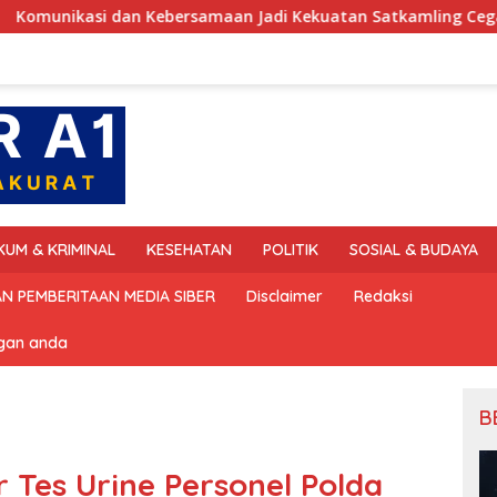
i dan Kebersamaan Jadi Kekuatan Satkamling Cegah Ganggu
KUM & KRIMINAL
KESEHATAN
POLITIK
SOSIAL & BUDAYA
N PEMBERITAAN MEDIA SIBER
Disclaimer
Redaksi
ngan anda
B
r Tes Urine Personel Polda