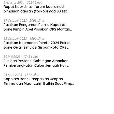
9 Agustus 2024
2520 Lihat
Rapat Koordinasi forum koordinasi
pimpinan daerah (forkopimda Sulsel)
17 Oktober 2023
2098 Lihat
Pastikan Pengaman Pemilu Kapolres
Bone Pimpin Apel Pasukan OPS Mantab
Brata
13 Oktober 2023
1990 Lihat
Pastikan Keamanan Pemilu 2024 Polres
Bone Gelar Simulasi Sispamkota OPS
Mantab Brata 2023
30 Mei 2023
1745 Lihat
Puluhan Personel Gabungan Amankan
Pemberangkatan Calon Jemaah Haji
Kloter pertama
26 April 2023
1713 Lihat
Kapolres Bone Sampaikan Ucapan
Terima dan Maaf Lahir Bathin Saat Pimpin
Apel Perdana Pasca Libur Lebaran