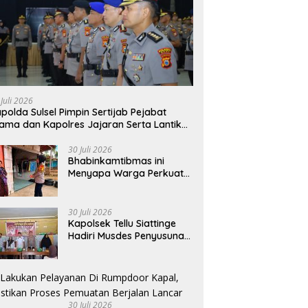
 Juli 2026
polda Sulsel Pimpin Sertijab Pejabat
ama dan Kapolres Jajaran Serta Lantik
rolog dan Kapolresta Gowa
30 Juli 2026
Bhabinkamtibmas ini
Menyapa Warga Perkuat
Upaya Menjaga
Keamanan Lingkungan
30 Juli 2026
Kapolsek Tellu Siattinge
Hadiri Musdes Penyusunan
RKPDes di Desa Padaidi
30 Juli 2026