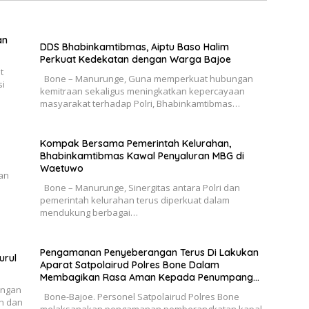
an
DDS Bhabinkamtibmas, Aiptu Baso Halim
Perkuat Kedekatan dengan Warga Bajoe
t
Bone – Manurunge, Guna memperkuat hubungan
si
kemitraan sekaligus meningkatkan kepercayaan
masyarakat terhadap Polri, Bhabinkamtibmas…
Kompak Bersama Pemerintah Kelurahan,
Bhabinkamtibmas Kawal Penyaluran MBG di
Waetuwo
an
n
Bone – Manurunge, Sinergitas antara Polri dan
pemerintah kelurahan terus diperkuat dalam
mendukung berbagai…
Pengamanan Penyeberangan Terus Di Lakukan
urul
Aparat Satpolairud Polres Bone Dalam
Membagikan Rasa Aman Kepada Penumpang
engan
Ferry
Bone-Bajoe. Personel Satpolairud Polres Bone
n dan