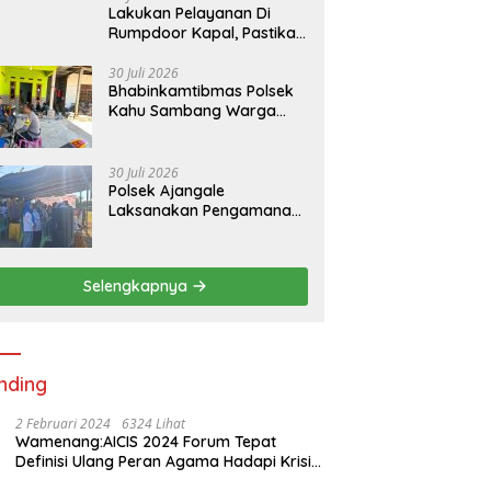
Lakukan Pelayanan Di
Rumpdoor Kapal, Pastikan
Proses Pemuatan Berjalan
Lancar
30 Juli 2026
Bhabinkamtibmas Polsek
Kahu Sambang Warga
Desa Binaan Wujudkan
Kemitraan
30 Juli 2026
Polsek Ajangale
Laksanakan Pengamanan
Turnamen Sepak Bola HUT
Proklamasi RI Ke-81 di
Desa Allamungeng Patue
Selengkapnya
nding
2 Februari 2024
6324 Lihat
Wamenang:AICIS 2024 Forum Tepat
Definisi Ulang Peran Agama Hadapi Krisis
Kemanusiaan