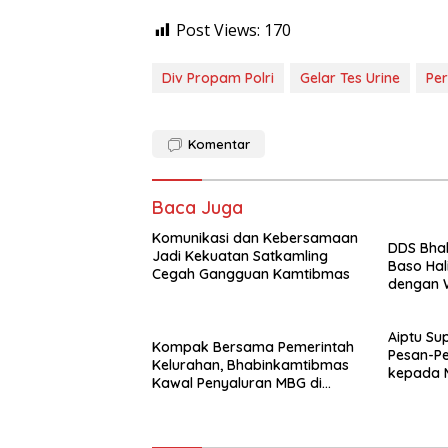
Post Views:
170
Div Propam Polri
Gelar Tes Urine
Per
Komentar
Baca Juga
Komunikasi dan Kebersamaan
DDS Bhab
Jadi Kekuatan Satkamling
Baso Hal
Cegah Gangguan Kamtibmas
dengan 
Aiptu S
Kompak Bersama Pemerintah
Pesan-P
Kelurahan, Bhabinkamtibmas
kepada M
Kawal Penyaluran MBG di
Nurul Ya
Waetuwo