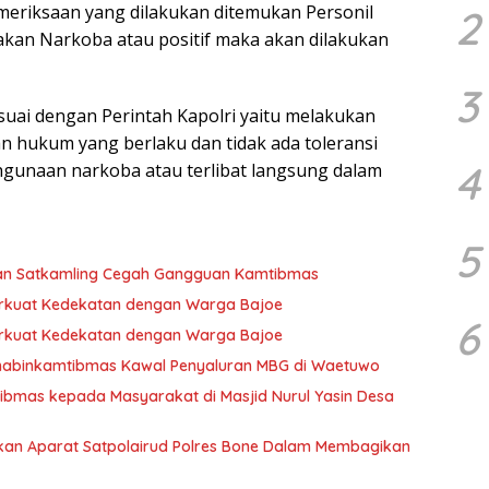
eriksaan yang dilakukan ditemukan Personil
2
akan Narkoba atau positif maka akan dilakukan
3
esuai dengan Perintah Kapolri yaitu melakukan
n hukum yang berlaku dan tidak ada toleransi
4
hgunaan narkoba atau terlibat langsung dalam
5
an Satkamling Cegah Gangguan Kamtibmas
erkuat Kedekatan dengan Warga Bajoe
6
erkuat Kedekatan dengan Warga Bajoe
habinkamtibmas Kawal Penyaluran MBG di Waetuwo
bmas kepada Masyarakat di Masjid Nurul Yasin Desa
an Aparat Satpolairud Polres Bone Dalam Membagikan