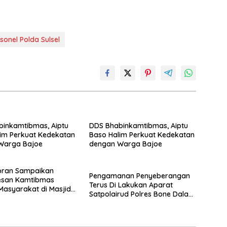
sonel Polda Sulsel
inkamtibmas, Aiptu
DDS Bhabinkamtibmas, Aiptu
im Perkuat Kedekatan
Baso Halim Perkuat Kedekatan
Warga Bajoe
dengan Warga Bajoe
upran Sampaikan
Pengamanan Penyeberangan
esan Kamtibmas
Terus Di Lakukan Aparat
asyarakat di Masjid
Satpolairud Polres Bone Dalam
sin Desa Cinnong
Membagikan Rasa Aman
Kepada Penumpang Ferry