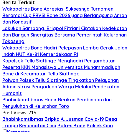
Berita Terkait
Wakapolres Bone Apresiasi Suksesnya Turnamen
Beramal Cup PBVSI Bone 2026 yang Berlangsung Aman
dan Kondusif
Lakukan Sambang, Brigpol Fitriani Ciptakan Kedekatan
dan Bangun Sinergitas Bersama Pemerintah Kelurahan
Tokaseng
Wakapolres Bone Hadiri Pelepasan Lomba Gerak Jalan
Indah HUT Ke-81 Kemerdekaan RI
Kapolsek Tellu Siattinge Menghadiri Penyambutan
Peserta KKN Mahasiswa Universitas Muhammadiyah
Bone di Kecamatan Tellu Siattinge
Polwan Polsek Tellu Siattinge Tingkatkan Pelayanan
Administrasi Pengaduan Warga Melalui Pendekatan
Humanis
Bhabinkamtibmas Hadir Berikan Pembinaan dan
Penyuluhan di Kelurahan Toro
Post Views:
215
Bhabinkamtibmas
Bripka A. Jusman
Covid-19
Desa
Lompu
Kecamatan Cina
Polres Bone
Polsek Cina
Komentar