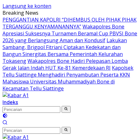
Langsung ke konten
Breaking News
PENGGANTIAN KAPOLRI “DIHEMBUS OLEH PIHAK PIHAK
TERGANGGU KENYAMANANNYA”
Wakapolres Bone
Apresiasi Suksesnya Turnamen Beramal Cup PBVSI Bone
2026 yang Berlangsung Aman dan Kondusif
Lakukan
Sambang, Brigpol Fitriani Ciptakan Kedekatan dan
Bangun Sinergitas Bersama Pemerintah Kelurahan
Tokaseng
Wakapolres Bone Hadiri Pelepasan Lomba
Gerak Jalan Indah HUT Ke-81 Kemerdekaan RI
Kapolsek
Tellu Siattinge Menghadiri Penyambutan Peserta KKN
Mahasiswa Universitas Muhammadiyah Bone di
Kecamatan Tellu Siattinge
Indeks