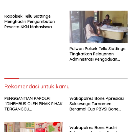
Bersama Pemerintah
Kelurahan Tokaseng
Kapolsek Tellu Siattinge
Menghadiri Penyambutan
Peserta KKN Mahasiswa
Universitas Muhammadiyah
Bone di Kecamatan Tellu
Siattinge
Polwan Polsek Tellu Siattinge
Tingkatkan Pelayanan
Administrasi Pengaduan
Warga Melalui Pendekatan
Humanis
Rekomendasi untuk kamu
PENGGANTIAN KAPOLRI
Wakapolres Bone Apresiasi
“DIHEMBUS OLEH PIHAK PIHAK
Suksesnya Turnamen
TERGANGGU
Beramal Cup PBVSI Bone
KENYAMANANNYA”
2026 yang Berlangsung
Aman dan Kondusif
Wakapolres Bone Hadiri