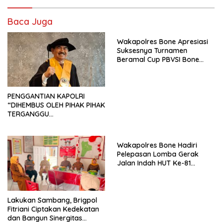
Baca Juga
Wakapolres Bone Apresiasi
Suksesnya Turnamen
Beramal Cup PBVSI Bone
2026 yang Berlangsung
Aman dan Kondusif
PENGGANTIAN KAPOLRI
“DIHEMBUS OLEH PIHAK PIHAK
TERGANGGU
KENYAMANANNYA”
Wakapolres Bone Hadiri
Pelepasan Lomba Gerak
Jalan Indah HUT Ke-81
Kemerdekaan RI
Lakukan Sambang, Brigpol
Fitriani Ciptakan Kedekatan
dan Bangun Sinergitas