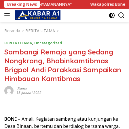
Langsung
TERGANGGU KENYAMANANNYA”
Breaking News
Wakapolres Bone Apresias
ke
konten
Beranda
BERITA UTAMA
BERITA UTAMA
,
Uncategorized
Sambangi Remaja yang Sedang
Nongkrong, Bhabinkamtibmas
Brigpol Andi Parakkasi Sampaikan
Himbauan Kamtibmas
Utama
18 Januari 2022
BONE
– Amali. Kegiatan sambang atau kunjungan ke
Desa Binaan, bertemu dan berdialog bersama warga,