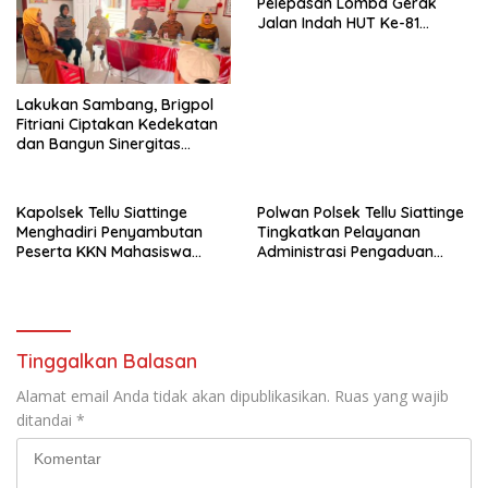
Pelepasan Lomba Gerak
Jalan Indah HUT Ke-81
Kemerdekaan RI
Lakukan Sambang, Brigpol
Fitriani Ciptakan Kedekatan
dan Bangun Sinergitas
Bersama Pemerintah
Kelurahan Tokaseng
Kapolsek Tellu Siattinge
Polwan Polsek Tellu Siattinge
Menghadiri Penyambutan
Tingkatkan Pelayanan
Peserta KKN Mahasiswa
Administrasi Pengaduan
Universitas Muhammadiyah
Warga Melalui Pendekatan
Bone di Kecamatan Tellu
Humanis
Siattinge
Tinggalkan Balasan
Alamat email Anda tidak akan dipublikasikan.
Ruas yang wajib
ditandai
*