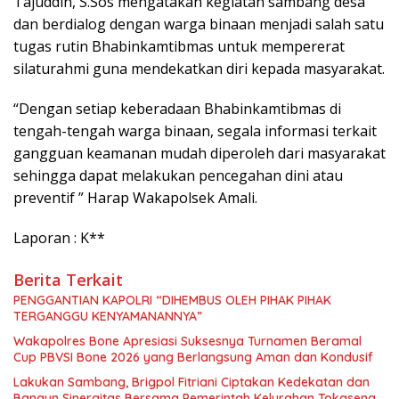
Tajuddin, S.Sos mengatakan kegiatan sambang desa
dan berdialog dengan warga binaan menjadi salah satu
tugas rutin Bhabinkamtibmas untuk mempererat
silaturahmi guna mendekatkan diri kepada masyarakat.
“Dengan setiap keberadaan Bhabinkamtibmas di
tengah-tengah warga binaan, segala informasi terkait
gangguan keamanan mudah diperoleh dari masyarakat
sehingga dapat melakukan pencegahan dini atau
preventif ” Harap Wakapolsek Amali.
Laporan : K**
Berita Terkait
PENGGANTIAN KAPOLRI “DIHEMBUS OLEH PIHAK PIHAK
TERGANGGU KENYAMANANNYA”
Wakapolres Bone Apresiasi Suksesnya Turnamen Beramal
Cup PBVSI Bone 2026 yang Berlangsung Aman dan Kondusif
Lakukan Sambang, Brigpol Fitriani Ciptakan Kedekatan dan
Bangun Sinergitas Bersama Pemerintah Kelurahan Tokaseng