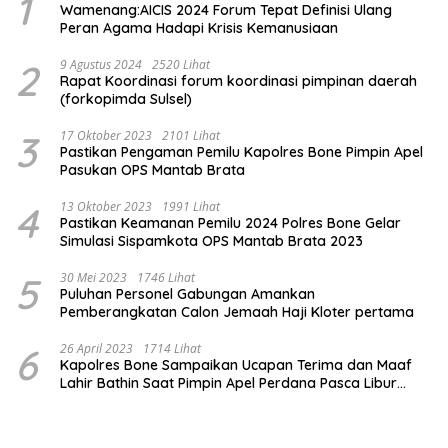
1
Wamenang:AICIS 2024 Forum Tepat Definisi Ulang
Peran Agama Hadapi Krisis Kemanusiaan
2
9 Agustus 2024
2520 Lihat
Rapat Koordinasi forum koordinasi pimpinan daerah
(forkopimda Sulsel)
3
17 Oktober 2023
2101 Lihat
Pastikan Pengaman Pemilu Kapolres Bone Pimpin Apel
Pasukan OPS Mantab Brata
4
13 Oktober 2023
1991 Lihat
Pastikan Keamanan Pemilu 2024 Polres Bone Gelar
Simulasi Sispamkota OPS Mantab Brata 2023
5
30 Mei 2023
1746 Lihat
Puluhan Personel Gabungan Amankan
Pemberangkatan Calon Jemaah Haji Kloter pertama
6
26 April 2023
1714 Lihat
Kapolres Bone Sampaikan Ucapan Terima dan Maaf
Lahir Bathin Saat Pimpin Apel Perdana Pasca Libur
Lebaran