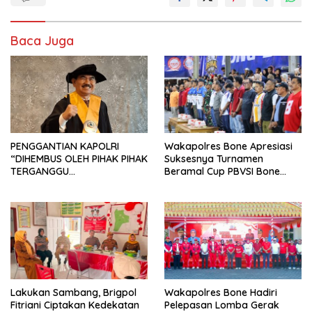
Baca Juga
PENGGANTIAN KAPOLRI
Wakapolres Bone Apresiasi
“DIHEMBUS OLEH PIHAK PIHAK
Suksesnya Turnamen
TERGANGGU
Beramal Cup PBVSI Bone
KENYAMANANNYA”
2026 yang Berlangsung
Aman dan Kondusif
Lakukan Sambang, Brigpol
Wakapolres Bone Hadiri
Fitriani Ciptakan Kedekatan
Pelepasan Lomba Gerak