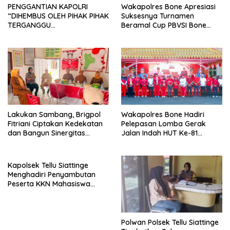
PENGGANTIAN KAPOLRI
Wakapolres Bone Apresiasi
“DIHEMBUS OLEH PIHAK PIHAK
Suksesnya Turnamen
TERGANGGU
Beramal Cup PBVSI Bone
KENYAMANANNYA”
2026 yang Berlangsung
Aman dan Kondusif
Lakukan Sambang, Brigpol
Wakapolres Bone Hadiri
Fitriani Ciptakan Kedekatan
Pelepasan Lomba Gerak
dan Bangun Sinergitas
Jalan Indah HUT Ke-81
Bersama Pemerintah
Kemerdekaan RI
Kelurahan Tokaseng
Kapolsek Tellu Siattinge
Menghadiri Penyambutan
Peserta KKN Mahasiswa
Universitas Muhammadiyah
Bone di Kecamatan Tellu
Siattinge
Polwan Polsek Tellu Siattinge