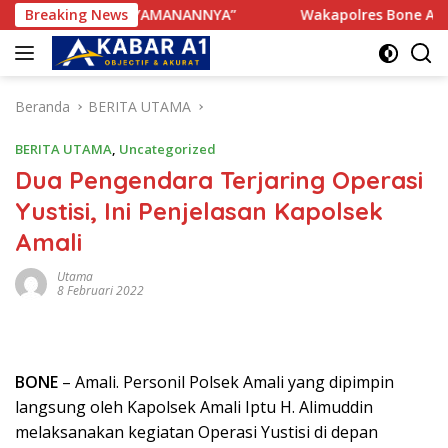
Langsung
ANGGU KENYAMANANNYA”
Breaking News
Wakapolres Bone Apresiasi Su
ke
konten
Beranda
BERITA UTAMA
BERITA UTAMA
,
Uncategorized
Dua Pengendara Terjaring Operasi
Yustisi, Ini Penjelasan Kapolsek
Amali
Utama
8 Februari 2022
BONE
– Amali. Personil Polsek Amali yang dipimpin
langsung oleh Kapolsek Amali Iptu H. Alimuddin
melaksanakan kegiatan Operasi Yustisi di depan