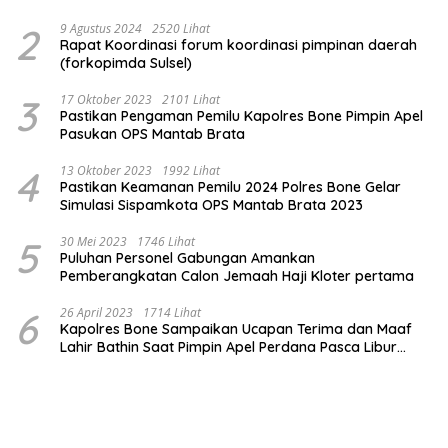
2
9 Agustus 2024
2520 Lihat
Rapat Koordinasi forum koordinasi pimpinan daerah
(forkopimda Sulsel)
3
17 Oktober 2023
2101 Lihat
Pastikan Pengaman Pemilu Kapolres Bone Pimpin Apel
Pasukan OPS Mantab Brata
4
13 Oktober 2023
1992 Lihat
Pastikan Keamanan Pemilu 2024 Polres Bone Gelar
Simulasi Sispamkota OPS Mantab Brata 2023
5
30 Mei 2023
1746 Lihat
Puluhan Personel Gabungan Amankan
Pemberangkatan Calon Jemaah Haji Kloter pertama
6
26 April 2023
1714 Lihat
Kapolres Bone Sampaikan Ucapan Terima dan Maaf
Lahir Bathin Saat Pimpin Apel Perdana Pasca Libur
Lebaran