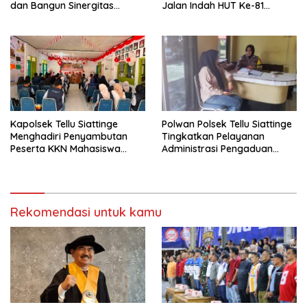
dan Bangun Sinergitas
Jalan Indah HUT Ke-81
Bersama Pemerintah
Kemerdekaan RI
Kelurahan Tokaseng
Kapolsek Tellu Siattinge
Polwan Polsek Tellu Siattinge
Menghadiri Penyambutan
Tingkatkan Pelayanan
Peserta KKN Mahasiswa
Administrasi Pengaduan
Universitas Muhammadiyah
Warga Melalui Pendekatan
Bone di Kecamatan Tellu
Humanis
Siattinge
Rekomendasi untuk kamu