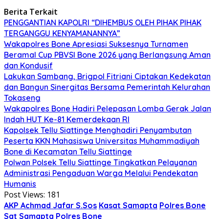
Berita Terkait
PENGGANTIAN KAPOLRI “DIHEMBUS OLEH PIHAK PIHAK
TERGANGGU KENYAMANANNYA”
Wakapolres Bone Apresiasi Suksesnya Turnamen
Beramal Cup PBVSI Bone 2026 yang Berlangsung Aman
dan Kondusif
Lakukan Sambang, Brigpol Fitriani Ciptakan Kedekatan
dan Bangun Sinergitas Bersama Pemerintah Kelurahan
Tokaseng
Wakapolres Bone Hadiri Pelepasan Lomba Gerak Jalan
Indah HUT Ke-81 Kemerdekaan RI
Kapolsek Tellu Siattinge Menghadiri Penyambutan
Peserta KKN Mahasiswa Universitas Muhammadiyah
Bone di Kecamatan Tellu Siattinge
Polwan Polsek Tellu Siattinge Tingkatkan Pelayanan
Administrasi Pengaduan Warga Melalui Pendekatan
Humanis
Post Views:
181
AKP Achmad Jafar S.Sos
Kasat Samapta
Polres Bone
Sat Samapta Polres Bone