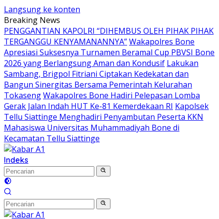
Langsung ke konten
Breaking News
PENGGANTIAN KAPOLRI “DIHEMBUS OLEH PIHAK PIHAK
TERGANGGU KENYAMANANNYA”
Wakapolres Bone
Apresiasi Suksesnya Turnamen Beramal Cup PBVSI Bone
2026 yang Berlangsung Aman dan Kondusif
Lakukan
Sambang, Brigpol Fitriani Ciptakan Kedekatan dan
Bangun Sinergitas Bersama Pemerintah Kelurahan
Tokaseng
Wakapolres Bone Hadiri Pelepasan Lomba
Gerak Jalan Indah HUT Ke-81 Kemerdekaan RI
Kapolsek
Tellu Siattinge Menghadiri Penyambutan Peserta KKN
Mahasiswa Universitas Muhammadiyah Bone di
Kecamatan Tellu Siattinge
Indeks