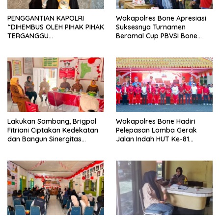
PENGGANTIAN KAPOLRI
Wakapolres Bone Apresiasi
“DIHEMBUS OLEH PIHAK PIHAK
Suksesnya Turnamen
TERGANGGU
Beramal Cup PBVSI Bone
KENYAMANANNYA”
2026 yang Berlangsung
Aman dan Kondusif
Lakukan Sambang, Brigpol
Wakapolres Bone Hadiri
Fitriani Ciptakan Kedekatan
Pelepasan Lomba Gerak
dan Bangun Sinergitas
Jalan Indah HUT Ke-81
Bersama Pemerintah
Kemerdekaan RI
Kelurahan Tokaseng