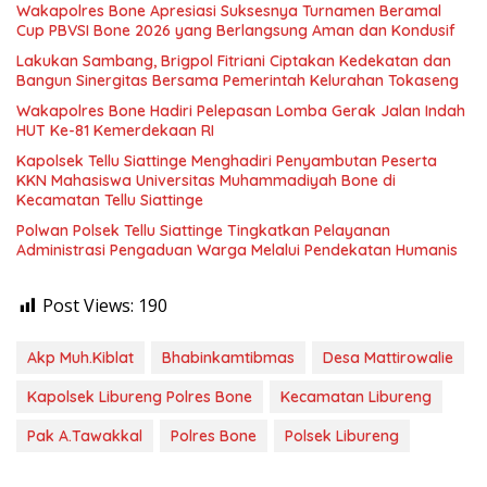
Wakapolres Bone Apresiasi Suksesnya Turnamen Beramal
Cup PBVSI Bone 2026 yang Berlangsung Aman dan Kondusif
Lakukan Sambang, Brigpol Fitriani Ciptakan Kedekatan dan
Bangun Sinergitas Bersama Pemerintah Kelurahan Tokaseng
Wakapolres Bone Hadiri Pelepasan Lomba Gerak Jalan Indah
HUT Ke-81 Kemerdekaan RI
Kapolsek Tellu Siattinge Menghadiri Penyambutan Peserta
KKN Mahasiswa Universitas Muhammadiyah Bone di
Kecamatan Tellu Siattinge
Polwan Polsek Tellu Siattinge Tingkatkan Pelayanan
Administrasi Pengaduan Warga Melalui Pendekatan Humanis
Post Views:
190
Akp Muh.Kiblat
Bhabinkamtibmas
Desa Mattirowalie
Kapolsek Libureng Polres Bone
Kecamatan Libureng
Pak A.Tawakkal
Polres Bone
Polsek Libureng