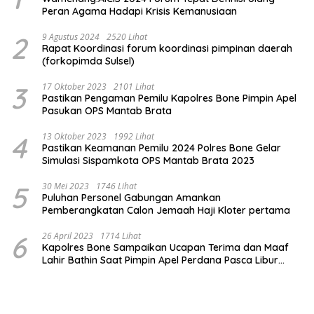
Peran Agama Hadapi Krisis Kemanusiaan
2
9 Agustus 2024
2520 Lihat
Rapat Koordinasi forum koordinasi pimpinan daerah
(forkopimda Sulsel)
3
17 Oktober 2023
2101 Lihat
Pastikan Pengaman Pemilu Kapolres Bone Pimpin Apel
Pasukan OPS Mantab Brata
4
13 Oktober 2023
1992 Lihat
Pastikan Keamanan Pemilu 2024 Polres Bone Gelar
Simulasi Sispamkota OPS Mantab Brata 2023
5
30 Mei 2023
1746 Lihat
Puluhan Personel Gabungan Amankan
Pemberangkatan Calon Jemaah Haji Kloter pertama
6
26 April 2023
1714 Lihat
Kapolres Bone Sampaikan Ucapan Terima dan Maaf
Lahir Bathin Saat Pimpin Apel Perdana Pasca Libur
Lebaran