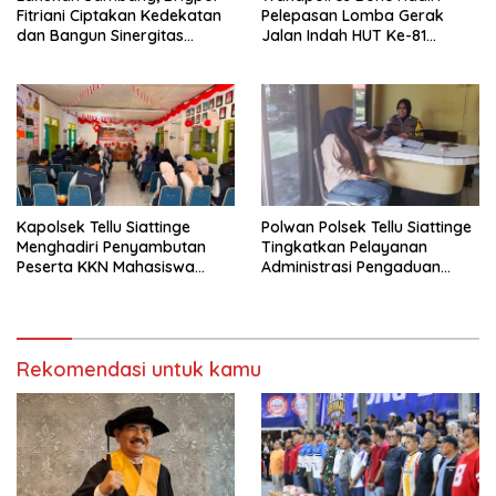
Fitriani Ciptakan Kedekatan
Pelepasan Lomba Gerak
dan Bangun Sinergitas
Jalan Indah HUT Ke-81
Bersama Pemerintah
Kemerdekaan RI
Kelurahan Tokaseng
Kapolsek Tellu Siattinge
Polwan Polsek Tellu Siattinge
Menghadiri Penyambutan
Tingkatkan Pelayanan
Peserta KKN Mahasiswa
Administrasi Pengaduan
Universitas Muhammadiyah
Warga Melalui Pendekatan
Bone di Kecamatan Tellu
Humanis
Siattinge
Rekomendasi untuk kamu