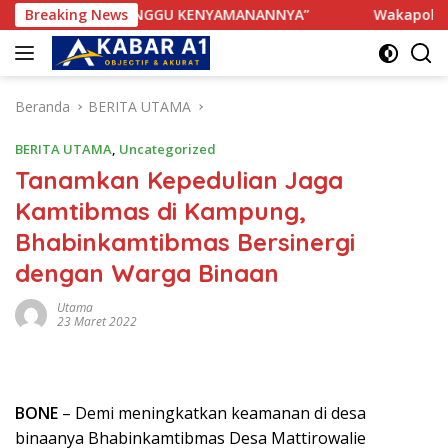
Langsung
HAK TERGANGGU KENYAMANANNYA”
Breaking News
Wakapolres Bone Apr
ke
konten
Beranda
BERITA UTAMA
BERITA UTAMA
,
Uncategorized
Tanamkan Kepedulian Jaga
Kamtibmas di Kampung,
Bhabinkamtibmas Bersinergi
dengan Warga Binaan
Utama
23 Maret 2022
BONE
– Demi meningkatkan keamanan di desa
binaanya Bhabinkamtibmas Desa Mattirowalie