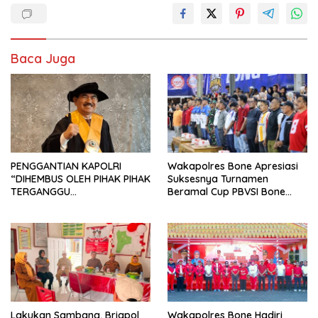
Baca Juga
PENGGANTIAN KAPOLRI
Wakapolres Bone Apresiasi
“DIHEMBUS OLEH PIHAK PIHAK
Suksesnya Turnamen
TERGANGGU
Beramal Cup PBVSI Bone
KENYAMANANNYA”
2026 yang Berlangsung
Aman dan Kondusif
Lakukan Sambang, Brigpol
Wakapolres Bone Hadiri