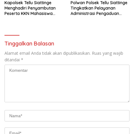
Kapolsek Tellu Siattinge
Polwan Polsek Tellu Siattinge
Menghadiri Penyambutan
Tingkatkan Pelayanan
Peserta KKN Mahasiswa
Administrasi Pengaduan
Universitas Muhammadiyah
Warga Melalui Pendekatan
Bone di Kecamatan Tellu
Humanis
Siattinge
Tinggalkan Balasan
Alamat email Anda tidak akan dipublikasikan.
Ruas yang wajib
ditandai
*