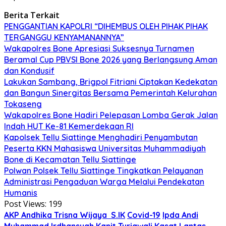
Berita Terkait
PENGGANTIAN KAPOLRI “DIHEMBUS OLEH PIHAK PIHAK
TERGANGGU KENYAMANANNYA”
Wakapolres Bone Apresiasi Suksesnya Turnamen
Beramal Cup PBVSI Bone 2026 yang Berlangsung Aman
dan Kondusif
Lakukan Sambang, Brigpol Fitriani Ciptakan Kedekatan
dan Bangun Sinergitas Bersama Pemerintah Kelurahan
Tokaseng
Wakapolres Bone Hadiri Pelepasan Lomba Gerak Jalan
Indah HUT Ke-81 Kemerdekaan RI
Kapolsek Tellu Siattinge Menghadiri Penyambutan
Peserta KKN Mahasiswa Universitas Muhammadiyah
Bone di Kecamatan Tellu Siattinge
Polwan Polsek Tellu Siattinge Tingkatkan Pelayanan
Administrasi Pengaduan Warga Melalui Pendekatan
Humanis
Post Views:
199
AKP Andhika Trisna Wijaya S.IK
Covid-19
Ipda Andi
Muhammad Irdhansyah
Kanit Turjawali
Kasat Lantas