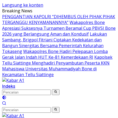
Langsung ke konten
Breaking News
PENGGANTIAN KAPOLRI “DIHEMBUS OLEH PIHAK PIHAK
TERGANGGU KENYAMANANNYA”
Wakapolres Bone
Apresiasi Suksesnya Turnamen Beramal Cup PBVSI Bone
2026 yang Berlangsung Aman dan Kondusif
Lakukan
Sambang, Brigpol Fitriani Ciptakan Kedekatan dan
Bangun Sinergitas Bersama Pemerintah Kelurahan
Tokaseng
Wakapolres Bone Hadiri Pelepasan Lomba
Gerak Jalan Indah HUT Ke-81 Kemerdekaan RI
Kapolsek
Tellu Siattinge Menghadiri Penyambutan Peserta KKN
Mahasiswa Universitas Muhammadiyah Bone di
Kecamatan Tellu Siattinge
Indeks