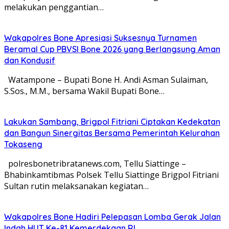
melakukan penggantian…
Wakapolres Bone Apresiasi Suksesnya Turnamen
Beramal Cup PBVSI Bone 2026 yang Berlangsung Aman
dan Kondusif
Watampone – Bupati Bone H. Andi Asman Sulaiman,
S.Sos., M.M., bersama Wakil Bupati Bone…
Lakukan Sambang, Brigpol Fitriani Ciptakan Kedekatan
dan Bangun Sinergitas Bersama Pemerintah Kelurahan
Tokaseng
polresbonetribratanews.com, Tellu Siattinge –
Bhabinkamtibmas Polsek Tellu Siattinge Brigpol Fitriani
Sultan rutin melaksanakan kegiatan…
Wakapolres Bone Hadiri Pelepasan Lomba Gerak Jalan
Indah HUT Ke-81 Kemerdekaan RI