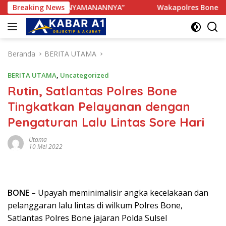
Langsung
GANGGU KENYAMANANNYA”
Breaking News
Wakapolres Bone Apresiasi 
ke
konten
Beranda
BERITA UTAMA
BERITA UTAMA
,
Uncategorized
Rutin, Satlantas Polres Bone
Tingkatkan Pelayanan dengan
Pengaturan Lalu Lintas Sore Hari
Utama
10 Mei 2022
BONE
– Upayah meminimalisir angka kecelakaan dan
pelanggaran lalu lintas di wilkum Polres Bone,
Satlantas Polres Bone jajaran Polda Sulsel