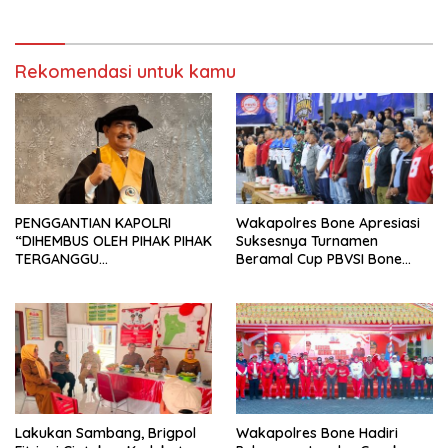
Bone di Kecamatan Tellu
Humanis
Siattinge
Rekomendasi untuk kamu
PENGGANTIAN KAPOLRI
Wakapolres Bone Apresiasi
“DIHEMBUS OLEH PIHAK PIHAK
Suksesnya Turnamen
TERGANGGU
Beramal Cup PBVSI Bone
KENYAMANANNYA”
2026 yang Berlangsung
Aman dan Kondusif
Lakukan Sambang, Brigpol
Wakapolres Bone Hadiri