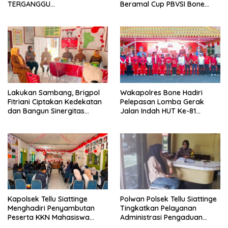
TERGANGGU
Beramal Cup PBVSI Bone
KENYAMANANNYA”
2026 yang Berlangsung
Aman dan Kondusif
Lakukan Sambang, Brigpol
Wakapolres Bone Hadiri
Fitriani Ciptakan Kedekatan
Pelepasan Lomba Gerak
dan Bangun Sinergitas
Jalan Indah HUT Ke-81
Bersama Pemerintah
Kemerdekaan RI
Kelurahan Tokaseng
Kapolsek Tellu Siattinge
Polwan Polsek Tellu Siattinge
Menghadiri Penyambutan
Tingkatkan Pelayanan
Peserta KKN Mahasiswa
Administrasi Pengaduan
Universitas Muhammadiyah
Warga Melalui Pendekatan