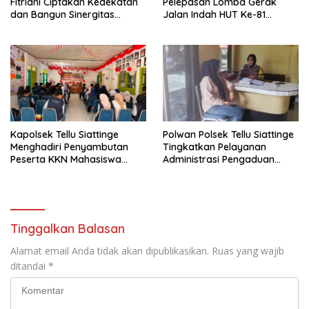
Fitriani Ciptakan Kedekatan
Pelepasan Lomba Gerak
dan Bangun Sinergitas
Jalan Indah HUT Ke-81
Bersama Pemerintah
Kemerdekaan RI
Kelurahan Tokaseng
Kapolsek Tellu Siattinge
Polwan Polsek Tellu Siattinge
Menghadiri Penyambutan
Tingkatkan Pelayanan
Peserta KKN Mahasiswa
Administrasi Pengaduan
Universitas Muhammadiyah
Warga Melalui Pendekatan
Bone di Kecamatan Tellu
Humanis
Siattinge
Tinggalkan Balasan
Alamat email Anda tidak akan dipublikasikan.
Ruas yang wajib
ditandai
*