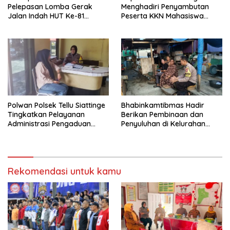
Pelepasan Lomba Gerak
Menghadiri Penyambutan
Jalan Indah HUT Ke-81
Peserta KKN Mahasiswa
Kemerdekaan RI
Universitas Muhammadiyah
Bone di Kecamatan Tellu
Siattinge
Polwan Polsek Tellu Siattinge
Bhabinkamtibmas Hadir
Tingkatkan Pelayanan
Berikan Pembinaan dan
Administrasi Pengaduan
Penyuluhan di Kelurahan
Warga Melalui Pendekatan
Toro
Humanis
Rekomendasi untuk kamu