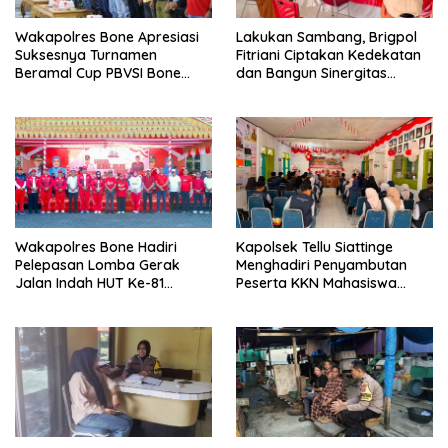
Wakapolres Bone Apresiasi
Lakukan Sambang, Brigpol
Suksesnya Turnamen
Fitriani Ciptakan Kedekatan
Beramal Cup PBVSI Bone
dan Bangun Sinergitas
2026 yang Berlangsung
Bersama Pemerintah
Aman dan Kondusif
Kelurahan Tokaseng
Wakapolres Bone Hadiri
Kapolsek Tellu Siattinge
Pelepasan Lomba Gerak
Menghadiri Penyambutan
Jalan Indah HUT Ke-81
Peserta KKN Mahasiswa
Kemerdekaan RI
Universitas Muhammadiyah
Bone di Kecamatan Tellu
Siattinge