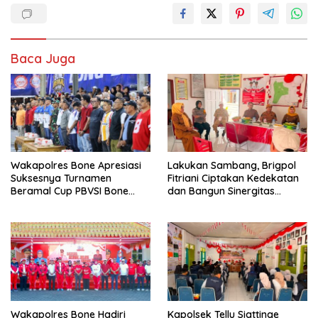
Baca Juga
Wakapolres Bone Apresiasi
Lakukan Sambang, Brigpol
Suksesnya Turnamen
Fitriani Ciptakan Kedekatan
Beramal Cup PBVSI Bone
dan Bangun Sinergitas
2026 yang Berlangsung
Bersama Pemerintah
Aman dan Kondusif
Kelurahan Tokaseng
Wakapolres Bone Hadiri
Kapolsek Tellu Siattinge